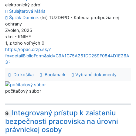
elektronický zdroj
Štulajterová Mária
Špilák Dominik
(Iní) TUZDFPO - Katedra protipožiarnej
ochrany
Zvolen, 2025
xkni - KNIHY
1, z toho voľných 0
https://opac.crzp.sk/?
fn=detailBiblioForm&sid=C9A1C75A261DD259F0844D1E26A
3
Do košíka
Bookmark
Vybrané dokumenty
počítačový súbor
Integrovaný prístup k zaisteniu
9.
bezpečnosti pracoviska na úrovni
právnickej osoby