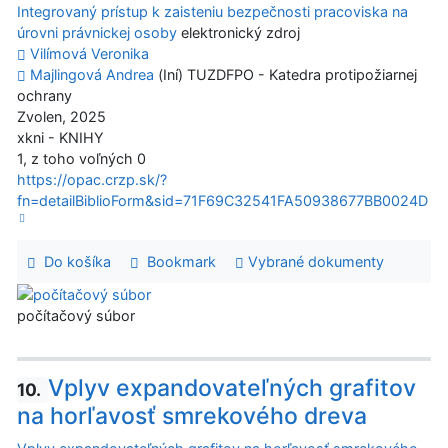
Integrovaný prístup k zaisteniu bezpečnosti pracoviska na
úrovni právnickej osoby
elektronický zdroj
Vilímová Veronika
Majlingová Andrea
(Iní) TUZDFPO - Katedra protipožiarnej
ochrany
Zvolen, 2025
xkni - KNIHY
1, z toho voľných 0
https://opac.crzp.sk/?
fn=detailBiblioForm&sid=71F69C32541FA50938677BB0024D
Do košíka
Bookmark
Vybrané dokumenty
počítačový súbor
Vplyv expandovateľných grafitov
10.
na horľavosť smrekového dreva