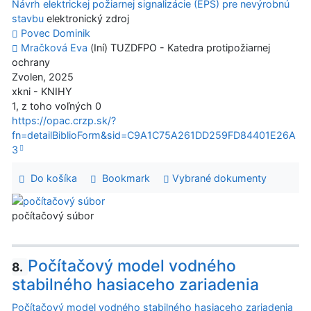
Návrh elektrickej požiarnej signalizácie (EPS) pre nevýrobnú
stavbu
elektronický zdroj
Povec Dominik
Mračková Eva
(Iní) TUZDFPO - Katedra protipožiarnej
ochrany
Zvolen, 2025
xkni - KNIHY
1, z toho voľných 0
https://opac.crzp.sk/?
fn=detailBiblioForm&sid=C9A1C75A261DD259FD84401E26A
3
Do košíka
Bookmark
Vybrané dokumenty
počítačový súbor
Počítačový model vodného
8.
stabilného hasiaceho zariadenia
Počítačový model vodného stabilného hasiaceho zariadenia