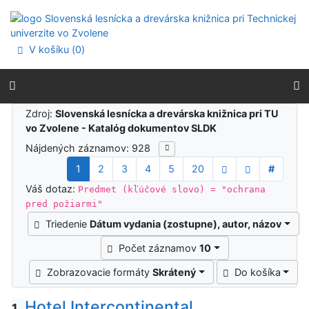
Prejsť na obsah
Prejsť na menu
Prehlásenie o webovej prístupnosti
V košíku (
0
)
Výsledky vyhľadávania
Zdroj:
Slovenská lesnícka a drevárska knižnica pri TU
vo Zvolene - Katalóg dokumentov SLDK
Nájdených záznamov: 928
1
2
3
4
5
20
#
Váš dotaz:
Predmet (kľúčové slovo) = "ochrana
pred požiarmi"
Triedenie
Dátum vydania (zostupne), autor, názov
Počet záznamov
10
Zobrazovacie formáty
Skrátený
Do košíka
Hotel Intercontinental
1.