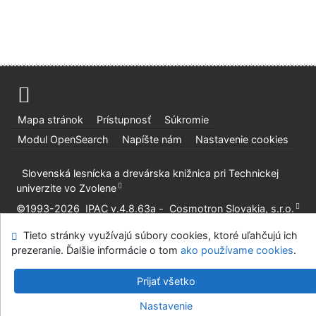
Mapa stránok
Prístupnosť
Súkromie
Modul OpenSearch
Napíšte nám
Nastavenie cookies
Slovenská lesnícka a drevárska knižnica pri Technickej
univerzite vo Zvolene
©1993-2026
IPAC
v.4.8.63a
-
Cosmotron Slovakia, s.r.o.
Tieto stránky využívajú súbory cookies, ktoré uľahčujú ich
prezeranie. Ďalšie informácie o tom
ako používame cookies
.
Prijať všetko
Nastavenie