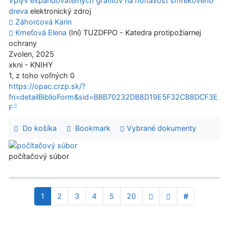
Vplyv expandovateľných grafitov na horľavosť smrekového
dreva
elektronický zdroj
Záhorcová Karin
Kmeťová Elena
(Iní) TUZDFPO - Katedra protipožiarnej
ochrany
Zvolen, 2025
xkni - KNIHY
1, z toho voľných 0
https://opac.crzp.sk/?
fn=detailBiblioForm&sid=BBB70232DB8D19E5F32CB8DCF3E
F
Do košíka
Bookmark
Vybrané dokumenty
počítačový súbor
1
2
3
4
5
20
#