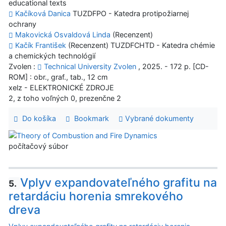
educational texts
Kačíková Danica
TUZDFPO - Katedra protipožiarnej
ochrany
Makovická Osvaldová Linda
(Recenzent)
Kačík František
(Recenzent) TUZDFCHTD - Katedra chémie
a chemických technológií
Zvolen :
Technical University Zvolen
, 2025. - 172 p. [CD-
ROM] : obr., graf., tab., 12 cm
xelz - ELEKTRONICKÉ ZDROJE
2, z toho voľných 0, prezenčne 2
Do košíka
Bookmark
Vybrané dokumenty
počítačový súbor
Vplyv expandovateľného grafitu na
5.
retardáciu horenia smrekového
dreva