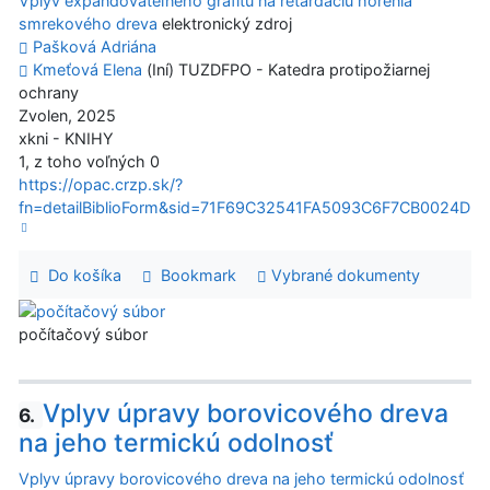
Vplyv expandovateľného grafitu na retardáciu horenia
smrekového dreva
elektronický zdroj
Pašková Adriána
Kmeťová Elena
(Iní) TUZDFPO - Katedra protipožiarnej
ochrany
Zvolen, 2025
xkni - KNIHY
1, z toho voľných 0
https://opac.crzp.sk/?
fn=detailBiblioForm&sid=71F69C32541FA5093C6F7CB0024D
Do košíka
Bookmark
Vybrané dokumenty
počítačový súbor
Vplyv úpravy borovicového dreva
6.
na jeho termickú odolnosť
Vplyv úpravy borovicového dreva na jeho termickú odolnosť