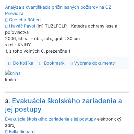
Analýza a kvantifikácia príčin lesných požiarov na OZ
Prievidza
Grescho Róbert
Hlaváč Pavol
(Iní) TUZLFOLP - Katedra ochrany lesa a
poľovníctva
2006, 50 s.. - obr., tab., graf. : 30 cm
xkni - KNIHY
1, z toho voľných 0, prezenčne 1
Do košíka
Bookmark
Vybrané dokumenty
kniha
Evakuácia školského zariadenia a
3.
jej postupy
Evakuácia školského zariadenia a jej postupy
elektronický
zdroj
Bella Richard