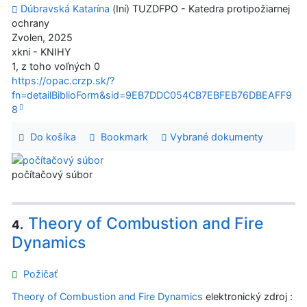
Dúbravská Katarína
(Iní) TUZDFPO - Katedra protipožiarnej
ochrany
Zvolen, 2025
xkni - KNIHY
1, z toho voľných 0
https://opac.crzp.sk/?
fn=detailBiblioForm&sid=9EB7DDC054CB7EBFEB76DBEAFF9
8
Do košíka
Bookmark
Vybrané dokumenty
počítačový súbor
Theory of Combustion and Fire
4.
Dynamics
Požičať
Theory of Combustion and Fire Dynamics
elektronický zdroj :