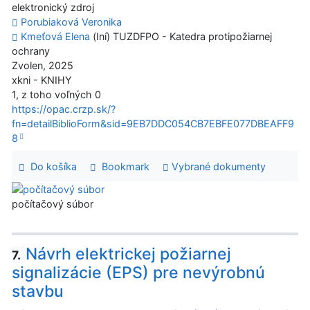
elektronický zdroj
Porubiaková Veronika
Kmeťová Elena
(Iní) TUZDFPO - Katedra protipožiarnej
ochrany
Zvolen, 2025
xkni - KNIHY
1, z toho voľných 0
https://opac.crzp.sk/?
fn=detailBiblioForm&sid=9EB7DDC054CB7EBFE077DBEAFF9
8
Do košíka
Bookmark
Vybrané dokumenty
počítačový súbor
Návrh elektrickej požiarnej
7.
signalizácie (EPS) pre nevýrobnú
stavbu