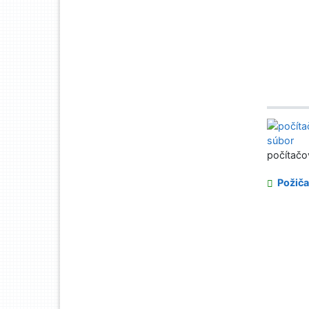
počítačo
Požiča