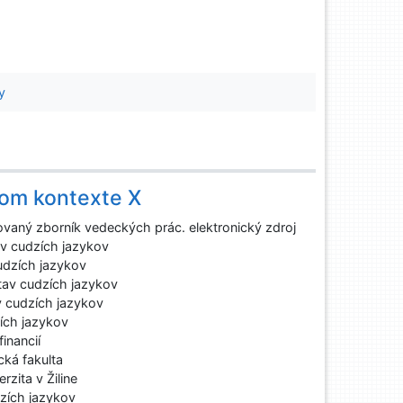
y
nom kontexte X
ovaný zborník vedeckých prác. elektronický zdroj
v cudzích jazykov
udzích jazykov
av cudzích jazykov
 cudzích jazykov
ích jazykov
inancií
cká fakulta
rzita v Žiline
zích jazykov