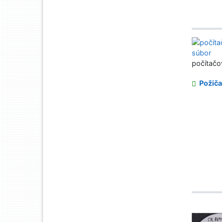
počítačo
Požiča