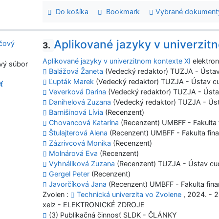
Do košíka
Bookmark
Vybrané dokument
Aplikované jazyky v univerzit
3.
Aplikované jazyky v univerzitnom kontexte XI
elektron
vý súbor
Balážová Žaneta
(Vedecký redaktor) TUZJA - Ústav
Ľupták Marek
(Vedecký redaktor) TUZJA - Ústav c
ť
Veverková Darina
(Vedecký redaktor) TUZJA - Ústa
Danihelová Zuzana
(Vedecký redaktor) TUZJA - Úst
Barnišinová Lívia
(Recenzent)
Chovancová Katarína
(Recenzent) UMBFF - Fakulta f
Štulajterová Alena
(Recenzent) UMBFF - Fakulta fina
Zázrivcová Monika
(Recenzent)
Molnárová Eva
(Recenzent)
Vyhnáliková Zuzana
(Recenzent) TUZJA - Ústav cu
Gergel Peter
(Recenzent)
Javorčíková Jana
(Recenzent) UMBFF - Fakulta finan
Zvolen :
Technická univerzita vo Zvolene
, 2024. - 2
xelz - ELEKTRONICKÉ ZDROJE
(3) Publikačná činnosť SLDK - ČLÁNKY