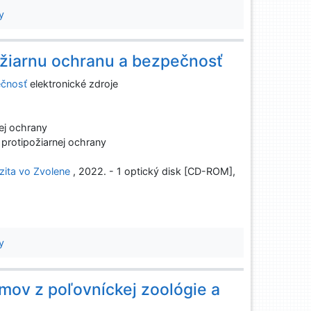
y
ožiarnu ochranu a bezpečnosť
ečnosť
elektronické zdroje
v
ej ochrany
protipožiarnej ochrany
zita vo Zvolene
, 2022. - 1 optický disk [CD-ROM],
y
mov z poľovníckej zoológie a