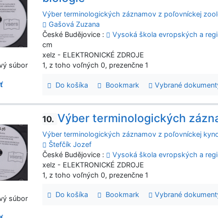
Výber terminologických záznamov z poľovníckej zooló
Gašová Zuzana
České Budějovice :
Vysoká škola evropských a regio
cm
xelz - ELEKTRONICKÉ ZDROJE
vý súbor
1, z toho voľných 0, prezenčne 1
ť
Do košíka
Bookmark
Vybrané dokument
Výber terminologických zázn
10.
Výber terminologických záznamov z poľovníckej kyno
Štefčík Jozef
České Budějovice :
Vysoká škola evropských a regio
xelz - ELEKTRONICKÉ ZDROJE
1, z toho voľných 0, prezenčne 1
Do košíka
Bookmark
Vybrané dokument
vý súbor
ť