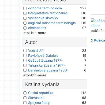
odborná terminológia
227
interpretative dictionaries
116
výkladové slovníky
116
anglická odborná terminológia
115
dictionaries
97
počítačo
#tpl-btn-more
Požiča
Autor
Vedral Jiří
23
Pavloňová Gabriela
19
Gašová Zuzana 1977-
7
Tuhárska Zuzana 1977-
7
Danihelová Zuzana 1986-
6
#tpl-btn-more
Krajina vydania
Česká republika
112
Slovensko
68
Spojené štáty
63