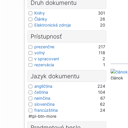
Druh dokumentu
Knihy
301
Články
26
Elektronické zdroje
20
Prístupnosť
prezenčne
217
voľný
118
v spracovaní
2
rezervácia
1
Jazyk dokumentu
článok
angličtina
224
čeština
104
nemčina
67
slovenčina
62
francúzština
24
#tpl-btn-more
Predmetové heslo