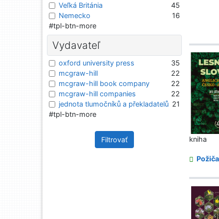
Veľká Británia
45
Nemecko
16
#tpl-btn-more
Vydavateľ
oxford university press
35
mcgraw-hill
22
mcgraw-hill book company
22
mcgraw-hill companies
22
jednota tlumočníků a překladatelů
21
#tpl-btn-more
kniha
Filtrovať
Požiča