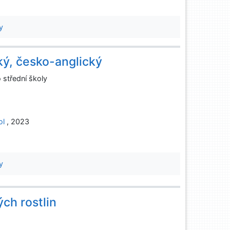
y
ký, česko-anglický
o střední školy
ol
, 2023
y
ch rostlin