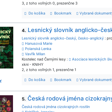
3, z toho voľných 0, prezenčne 3
Do košíka
Bookmark
Vybrané dokument
Lesnický slovník anglicko-čes
4.
Lesnický slovník anglicko-český, česko-anglický
: pr
Hanusová Marie
Polanská Lenka
Vavřík Milan
Kostelec nad Černými lesy :
Asociace lesnických šk
xkni - KNIHY
2, z toho voľných 1, prezenčne 1
Do košíka
Bookmark
Vybrané dokument
ť
Česká rodová jména cizokrajný
5.
Česká rodová jména cizokrajných rostlin
Koblížek Jaroslav