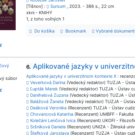
[Tišnov] :
Sursum
, 2023. - 386 s., 22 cm
xkni - KNIHY
1, z toho voľných 1
Do košíka
Bookmark
Vybrané dokument
ť
Aplikované jazyky v univerzit
6.
Aplikované jazyky v univerzitnom kontexte X
: recenz
vý súbor
Veverková Darina
(Vedecký redaktor) TUZJA - Ústa
Ľupták Marek
(Vedecký redaktor) TUZJA - Ústav c
ť
Danihelová Zuzana
(Vedecký redaktor) TUZJA - Úst
Balážová Žaneta
(Vedecký redaktor) TUZJA - Ústav
Deáková Veronika
(Recenzent) TUZJA - Ústav cudz
Chovancová Katarína
(Recenzent) UMBFF - Fakulta f
Kolečáni Lenčová Ivica
(Recenzent) UKOFI - Filozofi
Sršníková Daniela
(Recenzent) UNIZA - Žilinská unive
Štefková Jaroslava
(Recenzent) TUZJA - Ústav cud