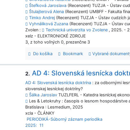
Štefková Jaroslava
(Recenzent) TUZJA - Ústav cud
Štulajterová Alena
(Recenzent) UMBFF - Fakulta fina
Timko Andrej
(Recenzent) TUZJA - Ústav cudzích 
Vyhnáliková Zuzana
(Recenzent) TUZJA - Ústav cu
Zvolen :
Technická univerzita vo Zvolene
, 2025. - 2
xelz - ELEKTRONICKÉ ZDROJE
3, z toho voľných 0, prezenčne 3
Do košíka
Bookmark
Vybrané dokument
AD 4: Slovenská lesnícka dokt
2.
AD 4: Slovenská lesnícka doktrína
: za odbornými lesn
slovenskej lesníckej doktríny?
Šálka Jaroslav
TUZLFERL - Katedra lesníckej ekonom
Les & Letokruhy : časopis o lesnom hospodárstve a s
Bratislava : Lesmedium, 2025
xcla - ČLÁNKY
PERIODIKÁ-Súborný záznam periodika
2025:
11