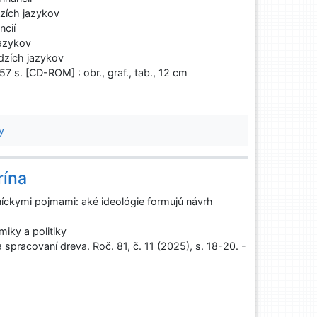
zích jazykov
ncií
jazykov
dzích jazykov
57 s. [CD-ROM] : obr., graf., tab., 12 cm
y
rína
íckymi pojmami: aké ideológie formujú návrh
iky a politiky
pracovaní dreva. Roč. 81, č. 11 (2025), s. 18-20. -