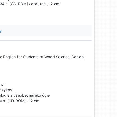
34 s. [CD-ROM] : obr., tab., 12 cm
y
ic English for Students of Wood Science, Design,
cií
jazykov
lógie a všeobecnej ekológie
56 s. [CD-ROM] : 12 cm