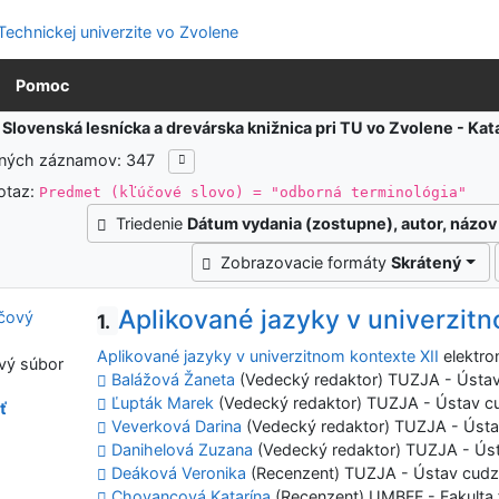
Pomoc
:
Slovenská lesnícka a drevárska knižnica pri TU vo Zvolene - K
ených záznamov: 347
otaz:
Predmet (kľúčové slovo) = "odborná terminológia"
Triedenie
Dátum vydania (zostupne), autor, názov
Zobrazovacie formáty
Skrátený
Aplikované jazyky v univerzitn
1.
Aplikované jazyky v univerzitnom kontexte XII
elektro
vý súbor
Balážová Žaneta
(Vedecký redaktor) TUZJA - Ústav
Ľupták Marek
(Vedecký redaktor) TUZJA - Ústav c
ť
Veverková Darina
(Vedecký redaktor) TUZJA - Ústa
Danihelová Zuzana
(Vedecký redaktor) TUZJA - Úst
Deáková Veronika
(Recenzent) TUZJA - Ústav cudz
Chovancová Katarína
(Recenzent) UMBFF - Fakulta f