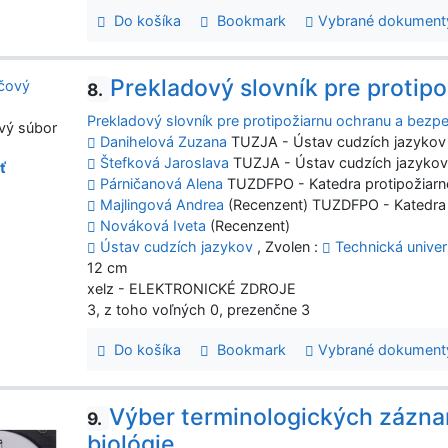
Do košíka
Bookmark
Vybrané dokument
Prekladový slovník pre protip
8.
Prekladový slovník pre protipožiarnu ochranu a bezp
vý súbor
Danihelová Zuzana
TUZJA - Ústav cudzích jazykov
Štefková Jaroslava
TUZJA - Ústav cudzích jazyko
ť
Párničanová Alena
TUZDFPO - Katedra protipožiarn
Majlingová Andrea
(Recenzent) TUZDFPO - Katedra 
Nováková Iveta
(Recenzent)
Ústav cudzích jazykov
, Zvolen :
Technická univer
12 cm
xelz - ELEKTRONICKÉ ZDROJE
3, z toho voľných 0, prezenčne 3
Do košíka
Bookmark
Vybrané dokument
Výber terminologických zázna
9.
biológie