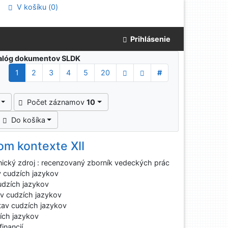
V košíku (
0
)
Prihlásenie
atalóg dokumentov SLDK
1
2
3
4
5
20
#
Počet záznamov
10
Do košíka
om kontexte XII
nický zdroj : recenzovaný zborník vedeckých prác
 cudzích jazykov
udzích jazykov
v cudzích jazykov
av cudzích jazykov
ích jazykov
inancií