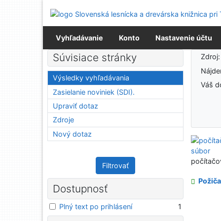
Prejsť na obsah
Prejsť na menu
Prehlásenie o webovej prístupnosti
Vyhľadávanie
Konto
Nastavenie účtu
Výsledky vyhľadávania
Súvisiace stránky
Zdroj
Nájd
Výsledky vyhľadávania
Váš d
Zasielanie noviniek (SDI).
Upraviť dotaz
Zdroje
Nový dotaz
počítačo
Filtrovať
Požiča
Dostupnosť
Plný text po prihlásení
1