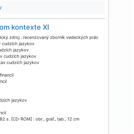
y
nom kontexte XI
ický zdroj : recenzovaný zborník vedeckých prác
 cudzích jazykov
udzích jazykov
v cudzích jazykov
av cudzích jazykov
inancií
ncií
dzích jazykov
cií
82 s. [CD-ROM] : obr., graf., tab., 12 cm