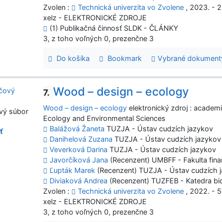
Zvolen :
Technická univerzita vo Zvolene
, 2023. - 2
xelz - ELEKTRONICKÉ ZDROJE
(1) Publikačná činnosť SLDK - ČLÁNKY
3, z toho voľných 0, prezenčne 3
Do košíka
Bookmark
Vybrané dokument
Wood – design – ecology
7.
Wood – design – ecology
elektronický zdroj : academ
vý súbor
Ecology and Environmental Sciences
Balážová Žaneta
TUZJA - Ústav cudzích jazykov
ť
Danihelová Zuzana
TUZJA - Ústav cudzích jazykov
Veverková Darina
TUZJA - Ústav cudzích jazykov
Javorčíková Jana
(Recenzent) UMBFF - Fakulta finan
Ľupták Marek
(Recenzent) TUZJA - Ústav cudzích 
Diviaková Andrea
(Recenzent) TUZFEB - Katedra bio
Zvolen :
Technická univerzita vo Zvolene
, 2022. - 
xelz - ELEKTRONICKÉ ZDROJE
3, z toho voľných 0, prezenčne 3