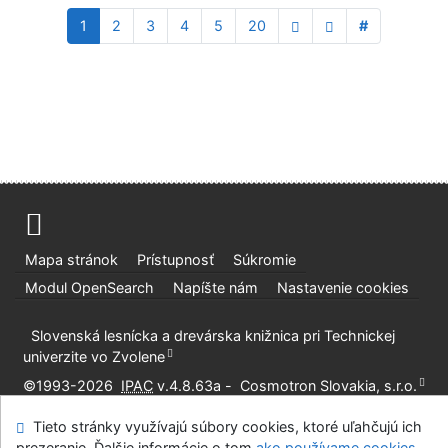
1
2
3
4
5
20
#
Mapa stránok
Prístupnosť
Súkromie
Modul OpenSearch
Napíšte nám
Nastavenie cookies
Slovenská lesnícka a drevárska knižnica pri Technickej
univerzite vo Zvolene
©1993-2026
IPAC
v.4.8.63a
-
Cosmotron Slovakia, s.r.o.
Tieto stránky využívajú súbory cookies, ktoré uľahčujú ich
prezeranie. Ďalšie informácie o tom
ako používame cookies
.