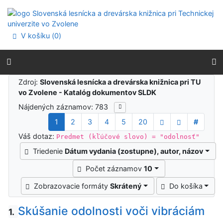
Prejsť na obsah
Prejsť na menu
Prehlásenie o webovej prístupnosti
V košíku (
0
)
Výsledky vyhľadávania
Zdroj:
Slovenská lesnícka a drevárska knižnica pri TU
vo Zvolene - Katalóg dokumentov SLDK
Nájdených záznamov: 783
1
2
3
4
5
20
#
Váš dotaz:
Predmet (kľúčové slovo) = "odolnosť"
Triedenie
Dátum vydania (zostupne), autor, názov
Počet záznamov
10
Zobrazovacie formáty
Skrátený
Do košíka
Skúšanie odolnosti voči vibráciám
1.