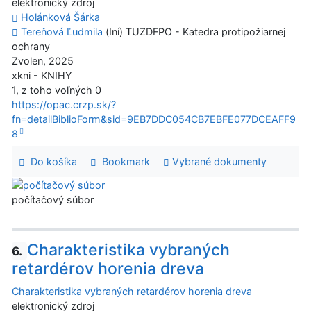
elektronický zdroj
Holánková Šárka
Tereňová Ľudmila
(Iní) TUZDFPO - Katedra protipožiarnej
ochrany
Zvolen, 2025
xkni - KNIHY
1, z toho voľných 0
https://opac.crzp.sk/?
fn=detailBiblioForm&sid=9EB7DDC054CB7EBFE077DCEAFF9
8
Do košíka
Bookmark
Vybrané dokumenty
počítačový súbor
Charakteristika vybraných
6.
retardérov horenia dreva
Charakteristika vybraných retardérov horenia dreva
elektronický zdroj