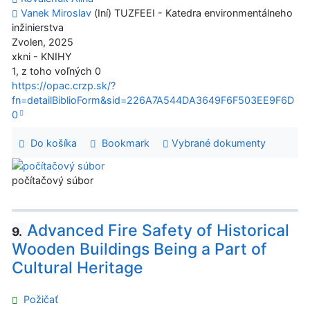
Vanek Miroslav
(Iní) TUZFEEI - Katedra environmentálneho
inžinierstva
Zvolen, 2025
xkni - KNIHY
1, z toho voľných 0
https://opac.crzp.sk/?
fn=detailBiblioForm&sid=226A7A544DA3649F6F503EE9F6D
0
Do košíka
Bookmark
Vybrané dokumenty
počítačový súbor
Advanced Fire Safety of Historical
9.
Wooden Buildings Being a Part of
Cultural Heritage
Požičať