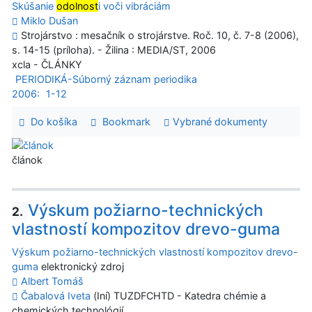
Skúšanie
odolnost
i voči vibráciám
Miklo Dušan
Strojárstvo : mesačník o strojárstve. Roč. 10, č. 7-8 (2006),
s. 14-15 (príloha). - Žilina : MEDIA/ST, 2006
xcla - ČLÁNKY
PERIODIKÁ-Súborný záznam periodika
2006:
1-12
Do košíka
Bookmark
Vybrané dokumenty
článok
Výskum požiarno-technických
2.
vlastností kompozitov drevo-guma
Výskum požiarno-technických vlastností kompozitov drevo-
guma
elektronický zdroj
Albert Tomáš
Čabalová Iveta
(Iní) TUZDFCHTD - Katedra chémie a
chemických technológií