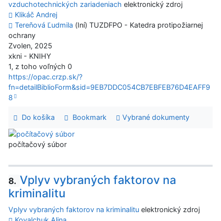
vzduchotechnických zariadeniach
elektronický zdroj
Klikáč Andrej
Tereňová Ľudmila
(Iní) TUZDFPO - Katedra protipožiarnej
ochrany
Zvolen, 2025
xkni - KNIHY
1, z toho voľných 0
https://opac.crzp.sk/?
fn=detailBiblioForm&sid=9EB7DDC054CB7EBFEB76D4EAFF9
8
Do košíka
Bookmark
Vybrané dokumenty
počítačový súbor
Vplyv vybraných faktorov na
8.
kriminalitu
Vplyv vybraných faktorov na kriminalitu
elektronický zdroj
Kovalchuk Alina