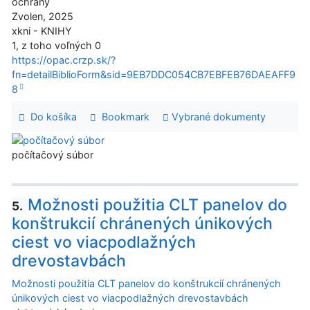
ochrany
Zvolen, 2025
xkni - KNIHY
1, z toho voľných 0
https://opac.crzp.sk/?
fn=detailBiblioForm&sid=9EB7DDC054CB7EBFEB76DAEAFF9
8
Do košíka
Bookmark
Vybrané dokumenty
počítačový súbor
Možnosti použitia CLT panelov do
5.
konštrukcií chránených únikových
ciest vo viacpodlažných
drevostavbách
Možnosti použitia CLT panelov do konštrukcií chránených
únikových ciest vo viacpodlažných drevostavbách