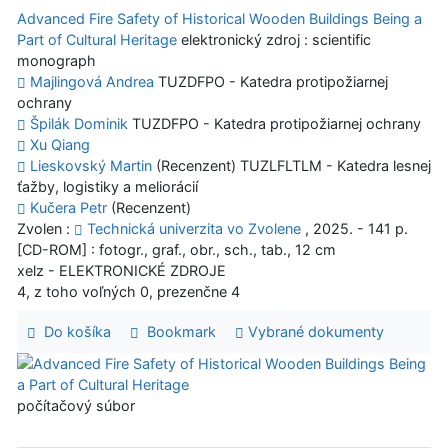
Advanced Fire Safety of Historical Wooden Buildings Being a
Part of Cultural Heritage
elektronický zdroj : scientific
monograph
Majlingová Andrea
TUZDFPO - Katedra protipožiarnej
ochrany
Špilák Dominik
TUZDFPO - Katedra protipožiarnej ochrany
Xu Qiang
Lieskovský Martin
(Recenzent) TUZLFLTLM - Katedra lesnej
ťažby, logistiky a meliorácií
Kučera Petr
(Recenzent)
Zvolen :
Technická univerzita vo Zvolene
, 2025. - 141 p.
[CD-ROM] : fotogr., graf., obr., sch., tab., 12 cm
xelz - ELEKTRONICKÉ ZDROJE
4, z toho voľných 0, prezenčne 4
Do košíka
Bookmark
Vybrané dokumenty
počítačový súbor