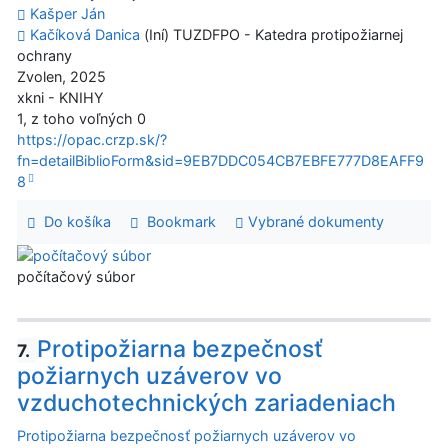
Kašper Ján
Kačíková Danica
(Iní) TUZDFPO - Katedra protipožiarnej
ochrany
Zvolen, 2025
xkni - KNIHY
1, z toho voľných 0
https://opac.crzp.sk/?
fn=detailBiblioForm&sid=9EB7DDC054CB7EBFE777D8EAFF9
8
Do košíka
Bookmark
Vybrané dokumenty
počítačový súbor
Protipožiarna bezpečnosť
7.
požiarnych uzáverov vo
vzduchotechnických zariadeniach
Protipožiarna bezpečnosť požiarnych uzáverov vo