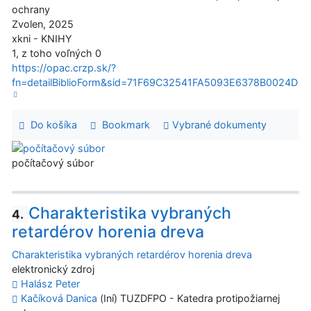
ochrany
Zvolen, 2025
xkni - KNIHY
1, z toho voľných 0
https://opac.crzp.sk/?
fn=detailBiblioForm&sid=71F69C32541FA5093E6378B0024D
Do košíka
Bookmark
Vybrané dokumenty
počítačový súbor
Charakteristika vybraných
4.
retardérov horenia dreva
Charakteristika vybraných retardérov horenia dreva
elektronický zdroj
Halász Peter
Kačíková Danica
(Iní) TUZDFPO - Katedra protipožiarnej