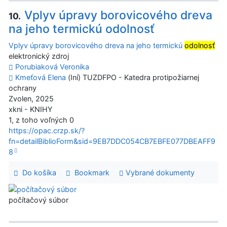
Vplyv úpravy borovicového dreva
10.
na jeho termickú odolnosť
Vplyv úpravy borovicového dreva na jeho termickú
odolnosť
elektronický zdroj
Porubiaková Veronika
Kmeťová Elena
(Iní) TUZDFPO - Katedra protipožiarnej
ochrany
Zvolen, 2025
xkni - KNIHY
1, z toho voľných 0
https://opac.crzp.sk/?
fn=detailBiblioForm&sid=9EB7DDC054CB7EBFE077DBEAFF9
8
Do košíka
Bookmark
Vybrané dokumenty
počítačový súbor