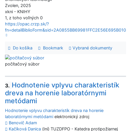
Zvolen, 2025
xkni - KNIHY
1, z toho voľných 0
https://opac.crzp.sk/?
fn=detailBiblioForm&sid=2A0855BB69981FFC2E56E695B010
Do košíka
Bookmark
Vybrané dokumenty
počítačový súbor
Hodnotenie vplyvu charakteristík
3.
dreva na horenie laboratórnymi
metódami
Hodnotenie vplyvu charakteristík dreva na horenie
laboratórnymi metódami
elektronický zdroj
Benovič Adam
Kačíková Danica
(Iní) TUZDFPO - Katedra protipožiarnej