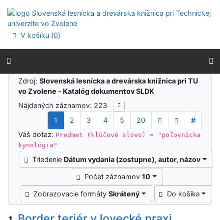
Prejsť na obsah
Prejsť na menu
Prehlásenie o webovej prístupnosti
V košíku (
0
)
Výsledky vyhľadávania
Zdroj:
Slovenská lesnícka a drevárska knižnica pri TU
vo Zvolene - Katalóg dokumentov SLDK
Nájdených záznamov: 223
1
2
3
4
5
20
#
Váš dotaz:
Predmet (kľúčové slovo) = "poľovnícka
kynológia"
Triedenie
Dátum vydania (zostupne), autor, názov
Počet záznamov
10
Zobrazovacie formáty
Skrátený
Do košíka
Border teriér v lovecké praxi
1.