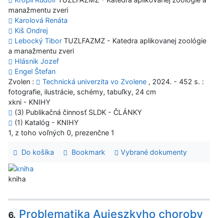
manažmentu zveri
Karolová Renáta
Kiš Ondrej
Lebocký Tibor
TUZLFAZMZ - Katedra aplikovanej zoológie
a manažmentu zveri
Hlásnik Jozef
Engel Štefan
Zvolen :
Technická univerzita vo Zvolene
, 2024. - 452 s. :
fotografie, ilustrácie, schémy, tabuľky, 24 cm
xkni - KNIHY
(3) Publikačná činnosť SLDK - ČLÁNKY
(1) Katalóg - KNIHY
1, z toho voľných 0, prezenčne 1
Do košíka
Bookmark
Vybrané dokumenty
kniha
Problematika Aujeszkyho choroby
6.