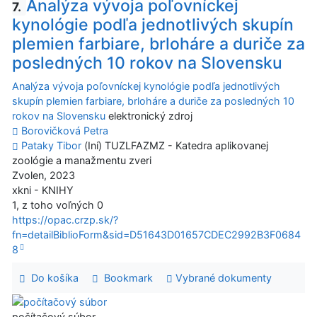
Analýza vývoja poľovníckej
7.
kynológie podľa jednotlivých skupín
plemien farbiare, brloháre a duriče za
posledných 10 rokov na Slovensku
Analýza vývoja poľovníckej kynológie podľa jednotlivých
skupín plemien farbiare, brloháre a duriče za posledných 10
rokov na Slovensku
elektronický zdroj
Borovičková Petra
Pataky Tibor
(Iní) TUZLFAZMZ - Katedra aplikovanej
zoológie a manažmentu zveri
Zvolen, 2023
xkni - KNIHY
1, z toho voľných 0
https://opac.crzp.sk/?
fn=detailBiblioForm&sid=D51643D01657CDEC2992B3F0684
8
Do košíka
Bookmark
Vybrané dokumenty
počítačový súbor