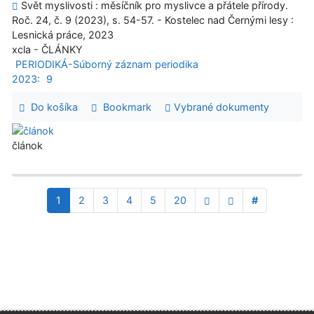
Svět myslivosti : měsíčník pro myslivce a přátele přírody.
Roč. 24, č. 9 (2023), s. 54-57. - Kostelec nad Černými lesy :
Lesnická práce, 2023
xcla - ČLÁNKY
PERIODIKÁ-Súborný záznam periodika
2023:
9
Do košíka
Bookmark
Vybrané dokumenty
článok
1
2
3
4
5
20
#