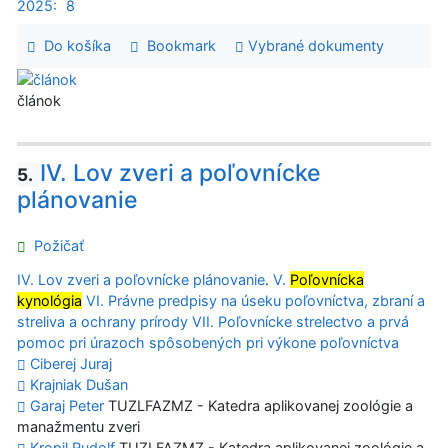
2025:
8
Do košíka
Bookmark
Vybrané dokumenty
článok
IV. Lov zveri a poľovnícke
5.
plánovanie
Požičať
IV. Lov zveri a poľovnícke plánovanie
.
V.
Poľovnícka
kynológia
VI. Právne predpisy na úseku poľovníctva, zbraní a
streliva a ochrany prírody
VII. Poľovnícke strelectvo a prvá
pomoc pri úrazoch spôsobených pri výkone poľovníctva
Ciberej Juraj
Krajniak Dušan
Garaj Peter
TUZLFAZMZ - Katedra aplikovanej zoológie a
manažmentu zveri
Kropil Rudolf
TUZLFAZMZ - Katedra aplikovanej zoológie a