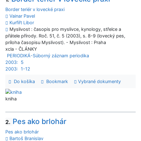
Border teriér v lovecké praxi
Vainar Pavel
Kurfiřt Libor
Myslivost : časopis pro myslivce, kynology, střelce a
přátele přírody. Roč. 51, č. 5 (2003), s. 8-9 (lovecký pes,
príloha časopisu Myslivost). - Myslivost : Praha
xcla - ČLÁNKY
PERIODIKÁ-Súborný záznam periodika
2003:
5
2003:
1-12
Do košíka
Bookmark
Vybrané dokumenty
kniha
Pes ako brlohár
2.
Pes ako brlohár
Bartoš Branislav