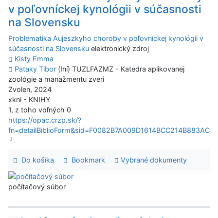
v poľovníckej kynológii v súčasnosti
na Slovensku
Problematika Aujeszkyho choroby v poľovníckej kynológii v
súčasnosti na Slovensku
elektronický zdroj
Kisty Emma
Pataky Tibor
(Iní) TUZLFAZMZ - Katedra aplikovanej
zoológie a manažmentu zveri
Zvolen, 2024
xkni - KNIHY
1, z toho voľných 0
https://opac.crzp.sk/?
fn=detailBiblioForm&sid=F0082B7A009D1614BCC214B883AC
Do košíka
Bookmark
Vybrané dokumenty
počítačový súbor