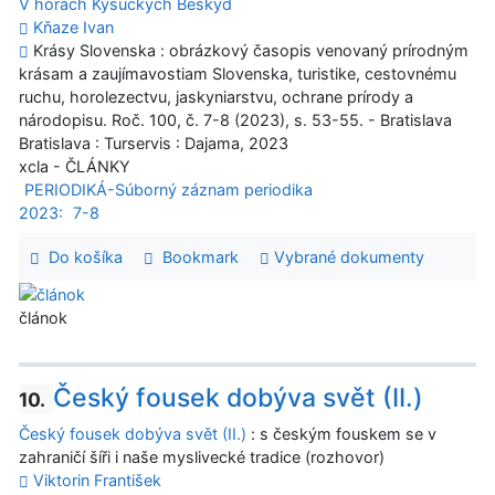
V horách Kysuckých Beskýd
Kňaze Ivan
Krásy Slovenska : obrázkový časopis venovaný prírodným
krásam a zaujímavostiam Slovenska, turistike, cestovnému
ruchu, horolezectvu, jaskyniarstvu, ochrane prírody a
národopisu. Roč. 100, č. 7-8 (2023), s. 53-55. - Bratislava
Bratislava : Turservis : Dajama, 2023
xcla - ČLÁNKY
PERIODIKÁ-Súborný záznam periodika
2023:
7-8
Do košíka
Bookmark
Vybrané dokumenty
článok
Český fousek dobýva svět (II.)
10.
Český fousek dobýva svět (II.)
: s českým fouskem se v
zahraničí šíři i naše myslivecké tradice (rozhovor)
Viktorin František