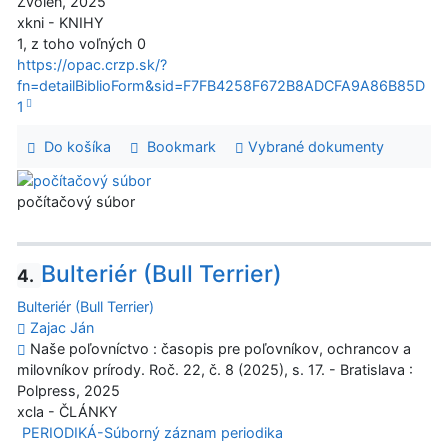
Zvolen, 2025
xkni - KNIHY
1, z toho voľných 0
https://opac.crzp.sk/?
fn=detailBiblioForm&sid=F7FB4258F672B8ADCFA9A86B85D
1
Do košíka
Bookmark
Vybrané dokumenty
počítačový súbor
Bulteriér (Bull Terrier)
4.
Bulteriér (Bull Terrier)
Zajac Ján
Naše poľovníctvo : časopis pre poľovníkov, ochrancov a
milovníkov prírody. Roč. 22, č. 8 (2025), s. 17. - Bratislava :
Polpress, 2025
xcla - ČLÁNKY
PERIODIKÁ-Súborný záznam periodika