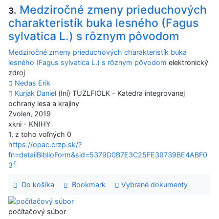
Medziročné zmeny prieduchových
3.
charakteristík buka lesného (Fagus
sylvatica L.) s rôznym pôvodom
Medziročné zmeny prieduchových charakteristík buka
lesného (Fagus sylvatica L.) s rôznym pôvodom
elektronický
zdroj
Nedas Erik
Kurjak Daniel
(Iní) TUZLFIOLK - Katedra integrovanej
ochrany lesa a krajiny
Zvolen, 2019
xkni - KNIHY
1, z toho voľných 0
https://opac.crzp.sk/?
fn=detailBiblioForm&sid=5379D0B7E3C25FE39739BE4ABF0
3
Do košíka
Bookmark
Vybrané dokumenty
počítačový súbor