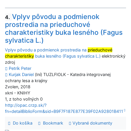
Vplyv pôvodu a podmienok
4.
prostredia na prieduchové
charakteristiky buka lesného (Fagus
sylvatica L.)
Vplyv pôvodu a podmienok prostredia na
prieduchové
charakteristiky
buka lesného (Fagus sylvatica L.)
elektronický
zdroj
Petrík Peter
Kurjak Daniel
(Iní) TUZLFIOLK - Katedra integrovanej
ochrany lesa a krajiny
Zvolen, 2018
xkni - KNIHY
1, z toho voľných 0
http://opac.crzp.sk/?
fn=detailBiblioForm&sid=B9F7F187E877E39F02A92801B411
Do košíka
Bookmark
Vybrané dokumenty