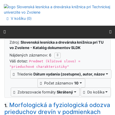
Prejsť na obsah
Prejsť na menu
Prehlásenie o webovej prístupnosti
V košíku (
0
)
Výsledky vyhľadávania
Zdroj:
Slovenská lesnícka a drevárska knižnica pri TU
vo Zvolene - Katalóg dokumentov SLDK
Nájdených záznamov: 6
Váš dotaz:
Predmet (kľúčové slovo) =
"prieduchové charakteristiky"
Triedenie
Dátum vydania (zostupne), autor, názov
Počet záznamov
10
Zobrazovacie formáty
Skrátený
Do košíka
Morfologická a fyziologická odozva
1.
prieduchov drevín v podmienkach