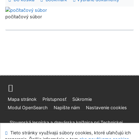
počítačový súbor
Mapa stránok
Prístupnosť
Súkromie
Modul OpenSearch
Napíšte nám
Nastavenie cookies
Slovenská lesnícka a drevárska knižnica pri Technickej
univerzite vo Zvolene
Tieto stránky využívajú súbory cookies, ktoré uľahčujú ich
©1993-2026
IPAC
v.4.8.63a
-
Cosmotron Slovakia, s.r.o.