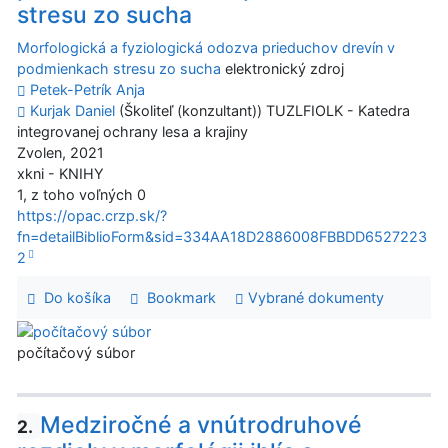
stresu zo sucha
Morfologická a fyziologická odozva prieduchov drevín v
podmienkach stresu zo sucha
elektronický zdroj
Petek-Petrík Anja
Kurjak Daniel
(Školiteľ (konzultant)) TUZLFIOLK - Katedra
integrovanej ochrany lesa a krajiny
Zvolen, 2021
xkni - KNIHY
1, z toho voľných 0
https://opac.crzp.sk/?
fn=detailBiblioForm&sid=334AA18D2886008FBBDD6527223
2
Do košíka
Bookmark
Vybrané dokumenty
počítačový súbor
Medziročné a vnútrodruhové
2.