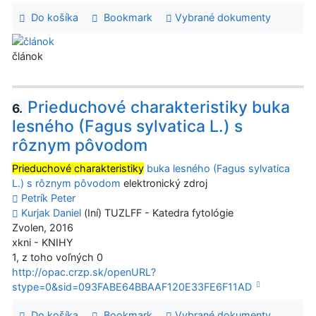
Do košíka
Bookmark
Vybrané dokumenty
článok
Prieduchové charakteristiky buka
6.
lesného (Fagus sylvatica L.) s
rôznym pôvodom
Prieduchové charakteristiky
buka lesného (Fagus sylvatica
L.) s rôznym pôvodom
elektronický zdroj
Petrík Peter
Kurjak Daniel
(Iní) TUZLFF - Katedra fytológie
Zvolen, 2016
xkni - KNIHY
1, z toho voľných 0
http://opac.crzp.sk/openURL?
stype=0&sid=093FABE64BBAAF120E33FE6F11AD
Do košíka
Bookmark
Vybrané dokumenty