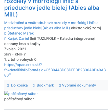
rozdiely v morfológii ihlíc a
prieduchov jedle bielej (Abies alba
Mill.)
Medziročné a vnútrodruhové rozdiely v morfológii ihlíc a
prieduchov jedle bielej (Abies alba Mill.)
elektronický zdroj
Štefanec Marek
Kurjak Daniel
(Iní) TUZLFIOLK - Katedra integrovanej
ochrany lesa a krajiny
Zvolen, 2021
xkni - KNIHY
1, z toho voľných 0
https://opac.crzp.sk/?
fn=detailBiblioForm&sid=C5B0443D08DFEDB2330A0D49A3
86
Do košíka
Bookmark
Vybrané dokumenty
počítačový súbor