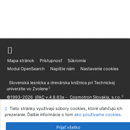
Mapa stránok
Prístupnosť
Súkromie
Modul OpenSearch
Napíšte nám
Nastavenie cookies
Slovenská lesnícka a drevárska knižnica pri Technickej
univerzite vo Zvolene
©1993-2026
IPAC
v.4.8.63a
-
Cosmotron Slovakia, s.r.o.
Tieto stránky využívajú súbory cookies, ktoré uľahčujú ich
prezeranie. Ďalšie informácie o tom
ako používame cookies
.
Prijať všetko