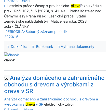
Březina David
Lesnická práce : časopis pro lesnicko-
dřeva
řskou vědu a
praxi. Roč. 102, č. 5 (2023), s. 41-43. - Praha Kostelec nad
Černými lesy Praha Písek : Lesnická práce : Státní
zemědělské nakladatelství : Matice lesnická, 2023
xcla - ČLÁNKY
PERIODIKÁ-Súborný záznam periodika
2023:
5
Do košíka
Bookmark
Vybrané dokumenty
článok
Analýza domáceho a zahraničného
5.
obchodu s drevom a výrobkami z
dreva v SR
Analýza domáceho a zahraničného obchodu s drevom a
výrobkami z
dreva
v SR
elektronický zdroj
Pomothy Maroš