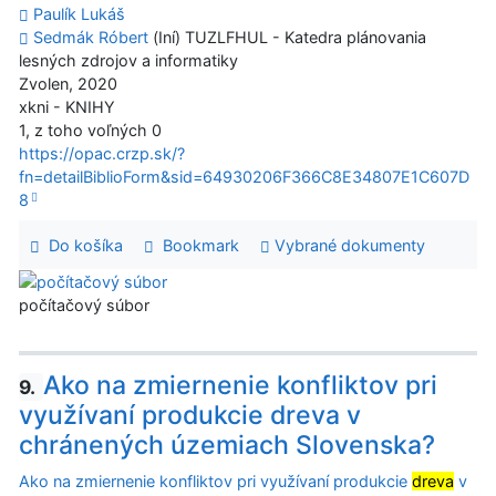
Paulík Lukáš
Sedmák Róbert
(Iní) TUZLFHUL - Katedra plánovania
lesných zdrojov a informatiky
Zvolen, 2020
xkni - KNIHY
1, z toho voľných 0
https://opac.crzp.sk/?
fn=detailBiblioForm&sid=64930206F366C8E34807E1C607D
8
Do košíka
Bookmark
Vybrané dokumenty
počítačový súbor
Ako na zmiernenie konfliktov pri
9.
využívaní produkcie dreva v
chránených územiach Slovenska?
Ako na zmiernenie konfliktov pri využívaní produkcie
dreva
v