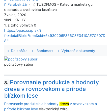
Parobek Ján
(Iní) TUZDFMOS - Katedra marketingu,
obchodu a svetového lesníctva
Zvolen, 2020
xkni - KNIHY
1, z toho voľných 0
https://opac.crzp.sk/?
fn=detailBiblioForm&sid=64930206F366C8E3410AE7C607D
8
Do košíka
Bookmark
Vybrané dokumenty
počítačový súbor
Porovnanie produkcie a hodnoty
8.
dreva v rovnovekom a prírode
blízkom lese
Porovnanie produkcie a hodnoty
dreva
v rovnovekom a
prírode blízkom lese
elektronický zdroj