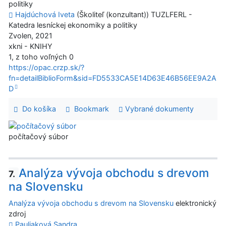
politiky
Hajdúchová Iveta
(Školiteľ (konzultant)) TUZLFERL -
Katedra lesníckej ekonomiky a politiky
Zvolen, 2021
xkni - KNIHY
1, z toho voľných 0
https://opac.crzp.sk/?
fn=detailBiblioForm&sid=FD5533CA5E14D63E46B56EE9A2A
D
Do košíka
Bookmark
Vybrané dokumenty
počítačový súbor
Analýza vývoja obchodu s drevom
7.
na Slovensku
Analýza vývoja obchodu s drevom na Slovensku
elektronický
zdroj
Pauliaková Sandra