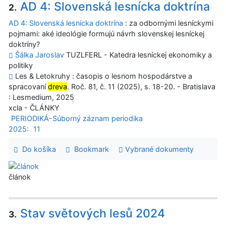
AD 4: Slovenská lesnícka doktrína
2.
AD 4: Slovenská lesnícka doktrína
: za odbornými lesníckymi
pojmami: aké ideológie formujú návrh slovenskej lesníckej
doktríny?
Šálka Jaroslav
TUZLFERL - Katedra lesníckej ekonomiky a
politiky
Les & Letokruhy : časopis o lesnom hospodárstve a
spracovaní
dreva
. Roč. 81, č. 11 (2025), s. 18-20. - Bratislava
: Lesmedium, 2025
xcla - ČLÁNKY
PERIODIKÁ-Súborný záznam periodika
2025:
11
Do košíka
Bookmark
Vybrané dokumenty
článok
Stav světových lesů 2024
3.