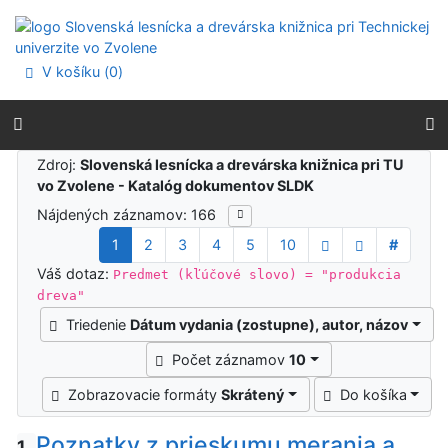
Prejsť na obsah
Prejsť na menu
Prehlásenie o webovej prístupnosti
V košíku (
0
)
Výsledky vyhľadávania
Zdroj:
Slovenská lesnícka a drevárska knižnica pri TU
vo Zvolene - Katalóg dokumentov SLDK
Nájdených záznamov: 166
1
2
3
4
5
10
#
Váš dotaz:
Predmet (kľúčové slovo) = "produkcia
dreva"
Triedenie
Dátum vydania (zostupne), autor, názov
Počet záznamov
10
Zobrazovacie formáty
Skrátený
Do košíka
Poznatky z prieskumu merania a
1.