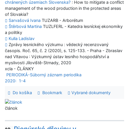
chránených územiach Slovenska?
: How to mitigate a conflict
management of the wood production in the protected areas
of Slovakia?
Sarvašová Ivana
TUZARB - Arborétum
Štěrbová Martina
TUZLFERL - Katedra lesníckej ekonomiky
a politiky
Kulla Ladislav
Zprávy lesnického výzkumu : vědecký recenzovaný
časopis. Roč. 65, č. 2 (2020), s. 125-133. - Praha - Zbraslav
nad Vltavou : Výzkumný ústav lesního hospodářství a
myslivosti Jíloviště-Strnady, 2020
xcla - ČLÁNKY
PERIODIKÁ-Súborný záznam periodika
2020:
1-4
Do košíka
Bookmark
Vybrané dokumenty
článok