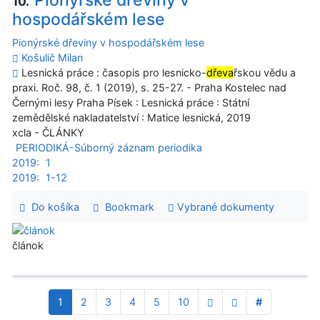
Pionýrské dřeviny v
10.
hospodářském lese
Pionýrské dřeviny v hospodářském lese
Košulič Milan
Lesnická práce : časopis pro lesnicko-
dřeva
řskou vědu a
praxi. Roč. 98, č. 1 (2019), s. 25-27. - Praha Kostelec nad
Černými lesy Praha Písek : Lesnická práce : Státní
zemědělské nakladatelství : Matice lesnická, 2019
xcla - ČLÁNKY
PERIODIKÁ-Súborný záznam periodika
2019:
1
2019:
1-12
Do košíka
Bookmark
Vybrané dokumenty
článok
1
2
3
4
5
10
#