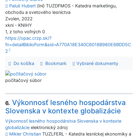
Paluš Hubert
(Iní) TUZDFMOS - Katedra marketingu,
obchodu a svetového lesníctva
Zvolen, 2022
xkni - KNIHY
1, z toho voľných 0
https://opac.crzp.sk/?
fn=detailBiblioForm&sid=A770A18E340C6018B980E6BDD5C
2
Do košíka
Bookmark
Vybrané dokumenty
počítačový súbor
Výkonnosť lesného hospodárstva
6.
Slovenska v kontexte globalizácie
Výkonnosť lesného hospodárstva Slovenska v kontexte
globalizácie
elektronický zdroj
Mikler Christian
TUZLFERL - Katedra lesníckej ekonomiky a