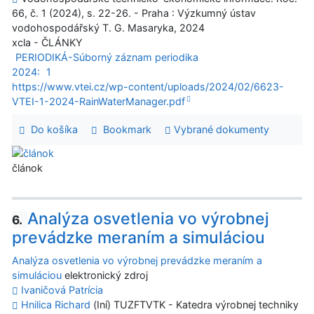
66, č. 1 (2024), s. 22-26. - Praha : Výzkumný ústav
vodohospodářský T. G. Masaryka, 2024
xcla - ČLÁNKY
PERIODIKÁ-Súborný záznam periodika
2024:
1
https://www.vtei.cz/wp-content/uploads/2024/02/6623-
VTEI-1-2024-RainWaterManager.pdf
Do košíka
Bookmark
Vybrané dokumenty
článok
Analýza osvetlenia vo výrobnej
6.
prevádzke meraním a simuláciou
Analýza osvetlenia vo výrobnej prevádzke meraním a
simuláciou
elektronický zdroj
Ivaničová Patrícia
Hnilica Richard
(Iní) TUZFTVTK - Katedra výrobnej techniky