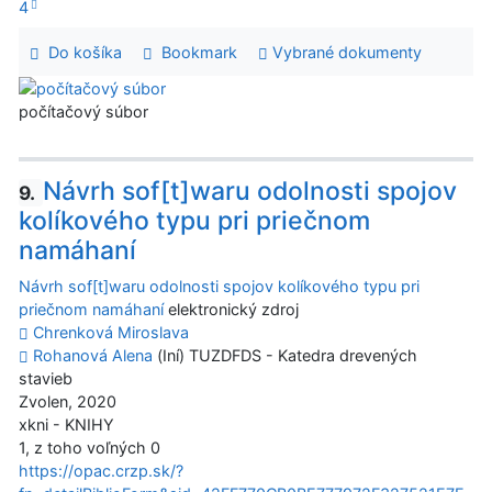
4
Do košíka
Bookmark
Vybrané dokumenty
počítačový súbor
Návrh sof[t]waru odolnosti spojov
9.
kolíkového typu pri priečnom
namáhaní
Návrh sof[t]waru odolnosti spojov kolíkového typu pri
priečnom namáhaní
elektronický zdroj
Chrenková Miroslava
Rohanová Alena
(Iní) TUZDFDS - Katedra drevených
stavieb
Zvolen, 2020
xkni - KNIHY
1, z toho voľných 0
https://opac.crzp.sk/?