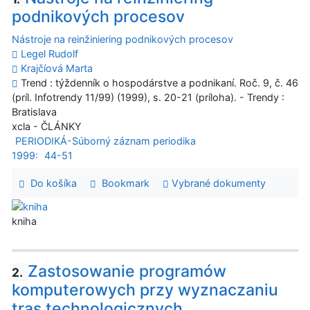
podnikových procesov
Nástroje na reinžiniering podnikových procesov
Legel Rudolf
Krajčíová Marta
Trend : týždenník o hospodárstve a podnikaní. Roč. 9, č. 46
(príl. Infotrendy 11/99) (1999), s. 20-21 (príloha). - Trendy :
Bratislava
xcla - ČLÁNKY
PERIODIKÁ-Súborný záznam periodika
1999:
44-51
Do košíka
Bookmark
Vybrané dokumenty
kniha
Zastosowanie programów
2.
komputerowych przy wyznaczaniu
tras technologicznych