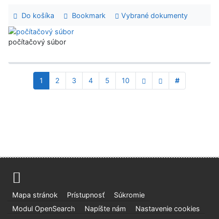
Do košíka
Bookmark
Vybrané dokumenty
počítačový súbor
1
2
3
4
5
10
#
Mapa stránok
Prístupnosť
Súkromie
Modul OpenSearch
Napíšte nám
Nastavenie cookies