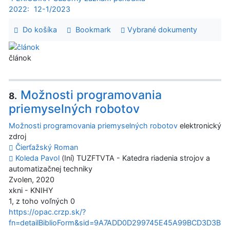
2022:
12-1/2023
Do košíka
Bookmark
Vybrané dokumenty
článok
Možnosti programovania
8.
priemyselných robotov
Možnosti programovania priemyselných robotov
elektronický
zdroj
Čierťažský Roman
Koleda Pavol
(Iní) TUZFTVTA - Katedra riadenia strojov a
automatizačnej techniky
Zvolen, 2020
xkni - KNIHY
1, z toho voľných 0
https://opac.crzp.sk/?
fn=detailBiblioForm&sid=9A7ADD0D299745E45A99BCD3D3B