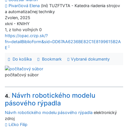
Pivarčiová Elena
(Iní) TUZFTVTA - Katedra riadenia strojov
a automatizačnej techniky
Zvolen, 2025
xkni - KNIHY
1, z toho voľných 0
https://opac.crzp.sk/?
fn=detailBiblioForm&sid=DD67AA6236BE82C1E8199615B2A
E
Do košíka
Bookmark
Vybrané dokumenty
počítačový súbor
Návrh robotického modelu
4.
pásového rýpadla
Návrh robotického modelu pásového rýpadla
elektronický
zdroj
Ličko Filip