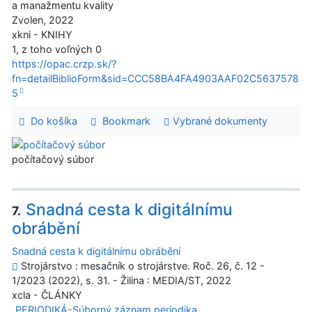
a manažmentu kvality
Zvolen, 2022
xkni - KNIHY
1, z toho voľných 0
https://opac.crzp.sk/?
fn=detailBiblioForm&sid=CCC58BA4FA4903AAF02C5637578
5
Do košíka
Bookmark
Vybrané dokumenty
počítačový súbor
Snadná cesta k digitálnímu
7.
obrábění
Snadná cesta k digitálnímu obrábění
Strojárstvo : mesačník o strojárstve. Roč. 26, č. 12 -
1/2023 (2022), s. 31. - Žilina : MEDIA/ST, 2022
xcla - ČLÁNKY
PERIODIKÁ-Súborný záznam periodika