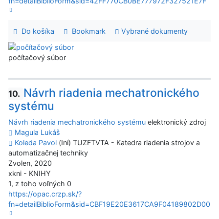
fn=detailBiblioForm&sid=42FF770CB0BE777972F327521E7F
Do košíka
Bookmark
Vybrané dokumenty
počítačový súbor
Návrh riadenia mechatronického
10.
systému
Návrh riadenia mechatronického systému
elektronický zdroj
Magula Lukáš
Koleda Pavol
(Iní) TUZFTVTA - Katedra riadenia strojov a
automatizačnej techniky
Zvolen, 2020
xkni - KNIHY
1, z toho voľných 0
https://opac.crzp.sk/?
fn=detailBiblioForm&sid=CBF19E20E3617CA9F04189802D00