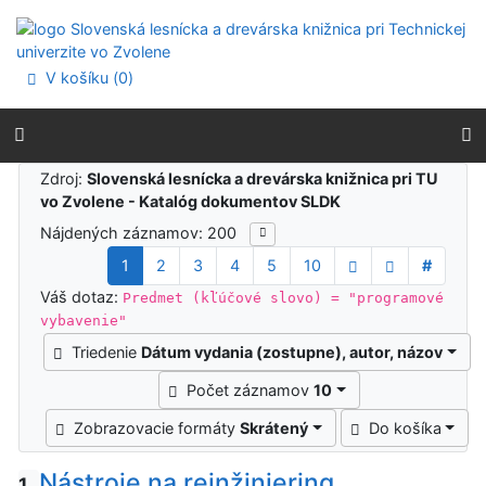
Prejsť na obsah
Prejsť na menu
Prehlásenie o webovej prístupnosti
V košíku (
0
)
Výsledky vyhľadávania
Zdroj:
Slovenská lesnícka a drevárska knižnica pri TU
vo Zvolene - Katalóg dokumentov SLDK
Nájdených záznamov: 200
1
2
3
4
5
10
#
Váš dotaz:
Predmet (kľúčové slovo) = "programové
vybavenie"
Triedenie
Dátum vydania (zostupne), autor, názov
Počet záznamov
10
Zobrazovacie formáty
Skrátený
Do košíka
Nástroje na reinžiniering
1.