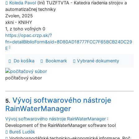
Koleda Pavol
(Iní) TUZFTVTA - Katedra riadenia strojov a
automatizačnej techniky
Zvolen, 2025
xkni - KNIHY
1, z toho voľných 0
https://opac.crzp.sk/?
fn=detailBiblioForm&sid=8D80AD18777FCC7F65BCB24DC29
E
Do košíka
Bookmark
Vybrané dokumenty
počítačový súbor
Vývoj softwarového nástroje
5.
RainWaterManager
Vývoj softwarového nástroje RainWaterManager
:
Development of the RainWaterManager software tool
Bureš Luděk
Vodohospodářské technicko-ekonomické informace. Roč.