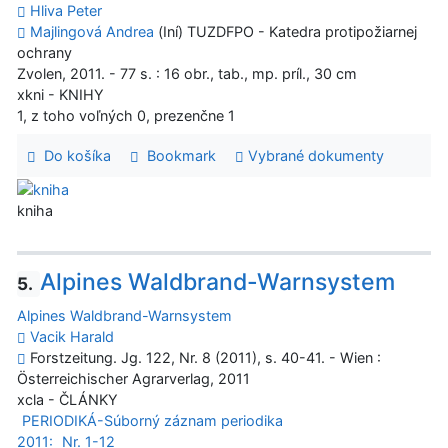
Hliva Peter
Majlingová Andrea
(Iní) TUZDFPO - Katedra protipožiarnej
ochrany
Zvolen, 2011. - 77 s. : 16 obr., tab., mp. príl., 30 cm
xkni - KNIHY
1, z toho voľných 0, prezenčne 1
Do košíka
Bookmark
Vybrané dokumenty
kniha
Alpines Waldbrand-Warnsystem
5.
Alpines Waldbrand-Warnsystem
Vacik Harald
Forstzeitung. Jg. 122, Nr. 8 (2011), s. 40-41. - Wien :
Österreichischer Agrarverlag, 2011
xcla - ČLÁNKY
PERIODIKÁ-Súborný záznam periodika
2011:
Nr. 1-12