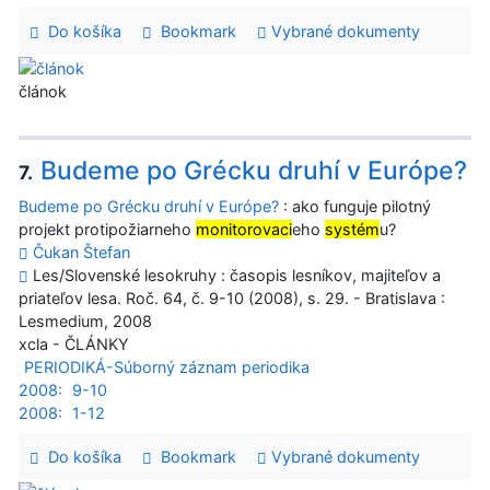
Do košíka
Bookmark
Vybrané dokumenty
článok
Budeme po Grécku druhí v Európe?
7.
Budeme po Grécku druhí v Európe?
: ako funguje pilotný
projekt protipožiarneho
monitorovaci
eho
systém
u?
Čukan Štefan
Les/Slovenské lesokruhy : časopis lesníkov, majiteľov a
priateľov lesa. Roč. 64, č. 9-10 (2008), s. 29. - Bratislava :
Lesmedium, 2008
xcla - ČLÁNKY
PERIODIKÁ-Súborný záznam periodika
2008:
9-10
2008:
1-12
Do košíka
Bookmark
Vybrané dokumenty