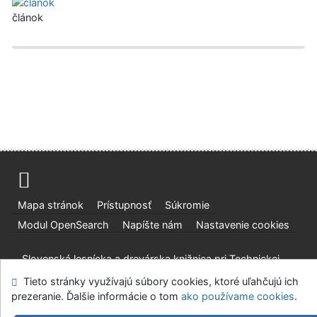
článok
Mapa stránok
Prístupnosť
Súkromie
Modul OpenSearch
Napíšte nám
Nastavenie cookies
Slovenská lesnícka a drevárska knižnica pri Technickej
univerzite vo Zvolene
Tieto stránky využívajú súbory cookies, ktoré uľahčujú ich
©1993-2026
IPAC
v.4.8.63a
-
Cosmotron Slovakia, s.r.o.
prezeranie. Ďalšie informácie o tom
ako používame cookies
.