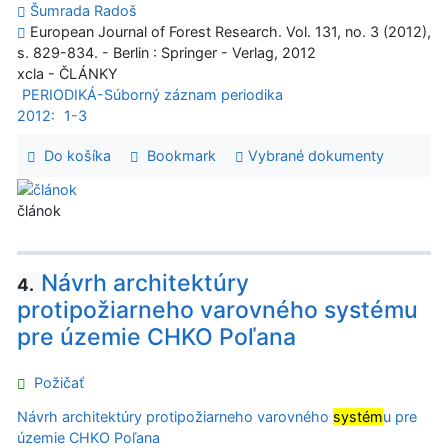
Šumrada Radoš
European Journal of Forest Research. Vol. 131, no. 3 (2012),
s. 829-834. - Berlin : Springer - Verlag, 2012
xcla - ČLÁNKY
PERIODIKÁ-Súborný záznam periodika
2012:
1-3
Do košíka
Bookmark
Vybrané dokumenty
článok
Návrh architektúry
4.
protipožiarneho varovného systému
pre územie CHKO Poľana
Požičať
Návrh architektúry protipožiarneho varovného
systém
u pre
územie CHKO Poľana