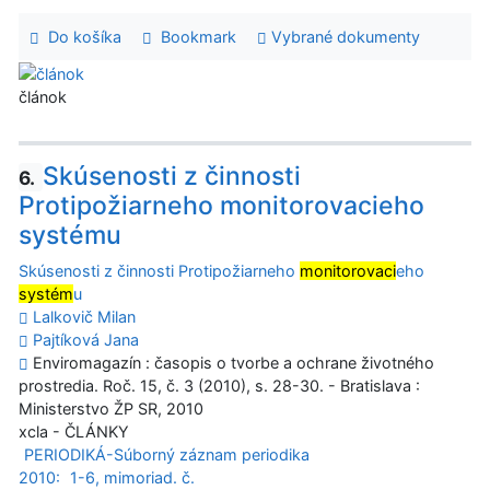
Do košíka
Bookmark
Vybrané dokumenty
článok
Skúsenosti z činnosti
6.
Protipožiarneho monitorovacieho
systému
Skúsenosti z činnosti Protipožiarneho
monitorovaci
eho
systém
u
Lalkovič Milan
Pajtíková Jana
Enviromagazín : časopis o tvorbe a ochrane životného
prostredia. Roč. 15, č. 3 (2010), s. 28-30. - Bratislava :
Ministerstvo ŽP SR, 2010
xcla - ČLÁNKY
PERIODIKÁ-Súborný záznam periodika
2010:
1-6, mimoriad. č.