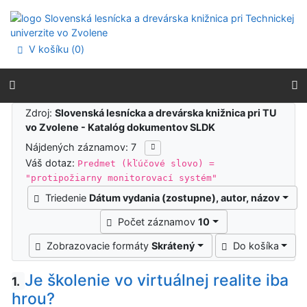
Prejsť na obsah
Prejsť na menu
Prehlásenie o webovej prístupnosti
V košíku (
0
)
Výsledky vyhľadávania
Zdroj:
Slovenská lesnícka a drevárska knižnica pri TU
vo Zvolene - Katalóg dokumentov SLDK
Nájdených záznamov: 7
Váš dotaz:
Predmet (kľúčové slovo) =
"protipožiarny monitorovací systém"
Triedenie
Dátum vydania (zostupne), autor, názov
Počet záznamov
10
Zobrazovacie formáty
Skrátený
Do košíka
Je školenie vo virtuálnej realite iba
1.
hrou?