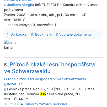
Jančová Margita
(Iní) TUZLFOLP - Katedra ochrany lesa a
poľovníctva
Zvolen, 2008. - 38 s. : obr., tab., príl., 30 cm + 1 CD
xkni - KNIHY
1, z toho voľných 0, prezenčne 1
Do košíka
Bookmark
Vybrané dokumenty
kniha
Přírodě blízké lesní hospodářství
5.
ve Schwarzwaldu
Přírodě blízké lesní hospodářství ve Schwarzwaldu
Kozel Jan
Lesnická práce. Roč. 87, č. 9 (2008), s. 32-34. - Praha
Kostelec nad Černými
lesy
: Lesnická práce, 2008
xcla - ČLÁNKY
PERIODIKÁ-Súborný záznam periodika