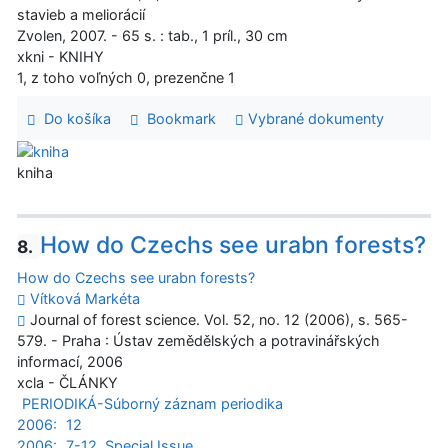
stavieb a meliorácií
Zvolen, 2007. - 65 s. : tab., 1 príl., 30 cm
xkni - KNIHY
1, z toho voľných 0, prezenčne 1
Do košíka
Bookmark
Vybrané dokumenty
kniha
How do Czechs see urabn forests?
8.
How do Czechs see urabn forests?
Vítková Markéta
Journal of forest science. Vol. 52, no. 12 (2006), s. 565-
579. - Praha : Ústav zemědělských a potravinářských
informací, 2006
xcla - ČLÁNKY
PERIODIKÁ-Súborný záznam periodika
2006:
12
2006:
7-12, Special Issue