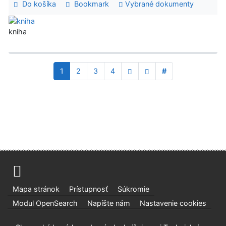
Do košíka
Bookmark
Vybrané dokumenty
kniha
1
2
3
4
#
Mapa stránok
Prístupnosť
Súkromie
Modul OpenSearch
Napíšte nám
Nastavenie cookies