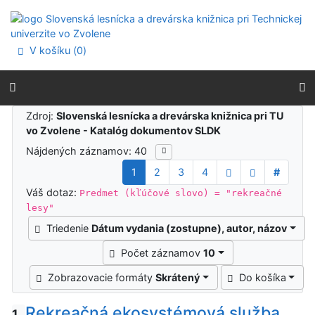
Prejsť na obsah
Prejsť na menu
Prehlásenie o webovej prístupnosti
V košíku (
0
)
Výsledky vyhľadávania
Zdroj:
Slovenská lesnícka a drevárska knižnica pri TU
vo Zvolene - Katalóg dokumentov SLDK
Nájdených záznamov: 40
1
2
3
4
#
Váš dotaz:
Predmet (kľúčové slovo) = "rekreačné
lesy"
Triedenie
Dátum vydania (zostupne), autor, názov
Počet záznamov
10
Zobrazovacie formáty
Skrátený
Do košíka
Rekreačná ekosystémová služba
1.