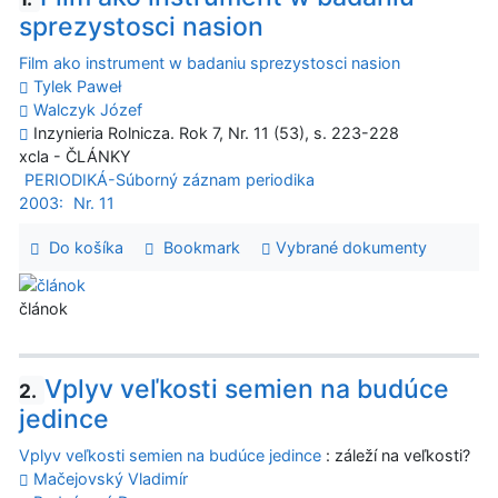
sprezystosci nasion
Film ako instrument w badaniu sprezystosci nasion
Tylek Paweł
Walczyk Józef
Inzynieria Rolnicza. Rok 7, Nr. 11 (53), s. 223-228
xcla - ČLÁNKY
PERIODIKÁ-Súborný záznam periodika
2003:
Nr. 11
Do košíka
Bookmark
Vybrané dokumenty
článok
Vplyv veľkosti semien na budúce
2.
jedince
Vplyv veľkosti semien na budúce jedince
: záleží na veľkosti?
Mačejovský Vladimír