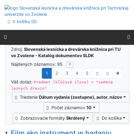
Prejsť na obsah
Prejsť na menu
Prehlásenie o webovej prístupnosti
V košíku (
0
)
Výsledky vyhľadávania
Zdroj:
Slovenská lesnícka a drevárska knižnica pri TU
vo Zvolene - Katalóg dokumentov SLDK
Nájdených záznamov: 95
1
2
3
4
5
#
Váš dotaz:
Predmet (kľúčové slovo) = "semená
lesných drevín"
Triedenie
Dátum vydania (zostupne), autor, názov
Počet záznamov
10
Zobrazovacie formáty
Skrátený
Do košíka
Film ako instrument w badaniu
1.