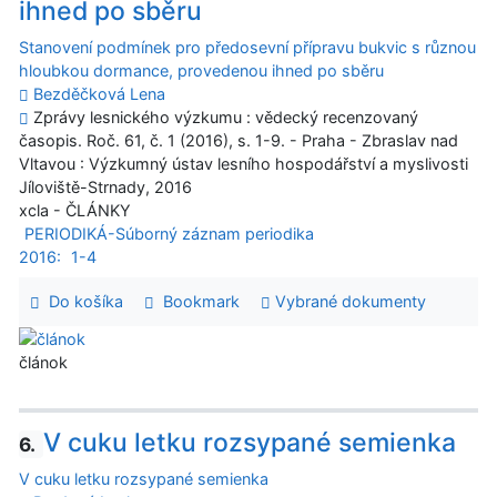
ihned po sběru
Stanovení podmínek pro předosevní přípravu bukvic s různou
hloubkou dormance, provedenou ihned po sběru
Bezděčková Lena
Zprávy lesnického výzkumu : vědecký recenzovaný
časopis. Roč. 61, č. 1 (2016), s. 1-9. - Praha - Zbraslav nad
Vltavou : Výzkumný ústav lesního hospodářství a myslivosti
Jíloviště-Strnady, 2016
xcla - ČLÁNKY
PERIODIKÁ-Súborný záznam periodika
2016:
1-4
Do košíka
Bookmark
Vybrané dokumenty
článok
V cuku letku rozsypané semienka
6.
V cuku letku rozsypané semienka