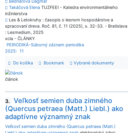
Bednárová Dagmar
Takáčová Elena
TUZFEEI - Katedra environmentálneho
inžinierstva
Les & Letokruhy : časopis o lesnom hospodárstve a
spracovaní dreva. Roč. 81, č. 11 (2025), s. 32-33. - Bratislava
: Lesmedium, 2025
xcla - ČLÁNKY
PERIODIKÁ-Súborný záznam periodika
2025:
11
Do košíka
Bookmark
Vybrané dokumenty
článok
Veľkosť semien duba zimného
3.
(Quercus petraea (Matt.) Liebl.) ako
adaptívne významný znak
Veľkosť semien duba zimného (Quercus petraea (Matt.)
Liebl.) ako adaptívne významný znak
elektronický zdroj