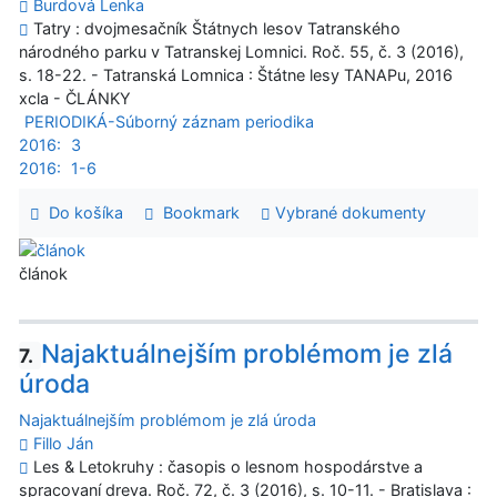
Burdová Lenka
Tatry : dvojmesačník Štátnych lesov Tatranského
národného parku v Tatranskej Lomnici. Roč. 55, č. 3 (2016),
s. 18-22. - Tatranská Lomnica : Štátne lesy TANAPu, 2016
xcla - ČLÁNKY
PERIODIKÁ-Súborný záznam periodika
2016:
3
2016:
1-6
Do košíka
Bookmark
Vybrané dokumenty
článok
Najaktuálnejším problémom je zlá
7.
úroda
Najaktuálnejším problémom je zlá úroda
Fillo Ján
Les & Letokruhy : časopis o lesnom hospodárstve a
spracovaní dreva. Roč. 72, č. 3 (2016), s. 10-11. - Bratislava :