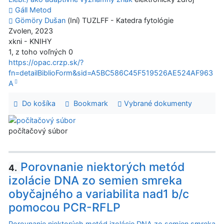
Gáll Metod
Gömöry Dušan
(Iní) TUZLFF - Katedra fytológie
Zvolen, 2023
xkni - KNIHY
1, z toho voľných 0
https://opac.crzp.sk/?
fn=detailBiblioForm&sid=A5BC586C45F519526AE524AF963
A
Do košíka
Bookmark
Vybrané dokumenty
počítačový súbor
Porovnanie niektorých metód
4.
izolácie DNA zo semien smreka
obyčajného a variabilita nad1 b/c
pomocou PCR-RFLP
Porovnanie niektorých metód izolácie DNA zo semien smreka