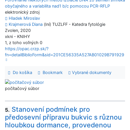
obyčajného a variabilita nad1 b/c pomocou PCR-RFLP
elektronický zdroj
Hladek Miroslav
Krajmerová Diana
(Iní) TUZLFF - Katedra fytológie
Zvolen, 2020
xkni - KNIHY
1, z toho voľných 0
https://opac.crzp.sk/?
fn=detailBiblioForm&sid=201CE56335A527AB01029B791929
Do košíka
Bookmark
Vybrané dokumenty
počítačový súbor
Stanovení podmínek pro
5.
předosevní přípravu bukvic s různou
hloubkou dormance, provedenou