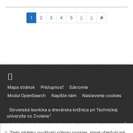
1
2
3
4
5
#
Mapa stránok
Prístupnosť
Súkromie
Modul OpenSearch
Napíšte nám
Nastavenie cookies
Slovenská lesnícka a drevárska knižnica pri Technickej
univerzite vo Zvolene
©1993-2026
IPAC
v.4.8.63a
-
Cosmotron Slovakia, s.r.o.
Tieto stránky využívajú súbory cookies, ktoré uľahčujú ich