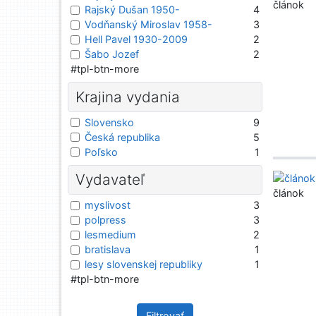
článok
Rajský Dušan 1950-
4
Vodňanský Miroslav 1958-
3
Hell Pavel 1930-2009
2
Šabo Jozef
2
#tpl-btn-more
Krajina vydania
Slovensko
9
Česká republika
5
Poľsko
1
Vydavateľ
článok
myslivost
3
polpress
3
lesmedium
2
bratislava
1
lesy slovenskej republiky
1
#tpl-btn-more
Filtrovať