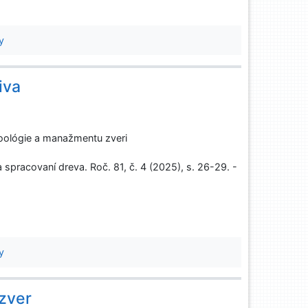
y
iva
oológie a manažmentu zveri
spracovaní dreva. Roč. 81, č. 4 (2025), s. 26-29. -
y
 zver