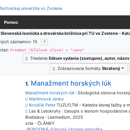
Pomoc
:
Slovenská lesnícka a drevárska knižnica pri TU vo Zvolene - K
ených záznamov: 15
otaz:
Predmet (kľúčové slovo) = "seno"
Triedenie
Dátum vydania (zostupne), autor, názov
Zobrazovacie formáty
Skrátený
Manažment horských lúk
1.
Manažment horských lúk
: Ekologická obnova horský
Martincová Janka
Kováčik Peter
TUZLFLTM - Katedra lesnej ťažby a m
Les & Letokruhy : časopis o lesnom hospodárstve a s
Bratislava : Lesmedium, 2025
xcla - ČLÁNKY
PERIODIKÁ-Súborný záznam periodika