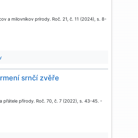
v a milovníkov prírody. Roč. 21, č. 11 (2024), s. 8-
y
krmení srnčí zvěře
 přátele přírody. Roč. 70, č. 7 (2022), s. 43-45. -