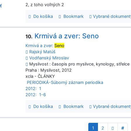
2, z toho voľných 2
ť
Do košíka
Bookmark
Vybrané dokument
Krmivá a zver: Seno
10.
Krmivá a zver:
Seno
Rajský Matúš
Vodňanský Miroslav
Myslivost : časopis pro myslivce, kynology, střelce a
Praha : Myslivost, 2012
xcla - ČLÁNKY
PERIODIKÁ-Súborný záznam periodika
2012:
1
2012:
1-6
Do košíka
Bookmark
Vybrané dokument
1
2
#