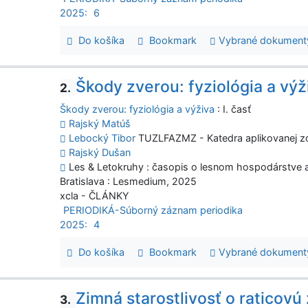
2025:
6
Do košíka
Bookmark
Vybrané dokument
Škody zverou: fyziológia a výž
2.
Škody zverou: fyziológia a výživa
: I. časť
Rajský Matúš
Lebocký Tibor
TUZLFAZMZ - Katedra aplikovanej z
Rajský Dušan
Les & Letokruhy : časopis o lesnom hospodárstve a 
Bratislava : Lesmedium, 2025
xcla - ČLÁNKY
PERIODIKÁ-Súborný záznam periodika
2025:
4
Do košíka
Bookmark
Vybrané dokument
Zimná starostlivosť o raticovú
3.