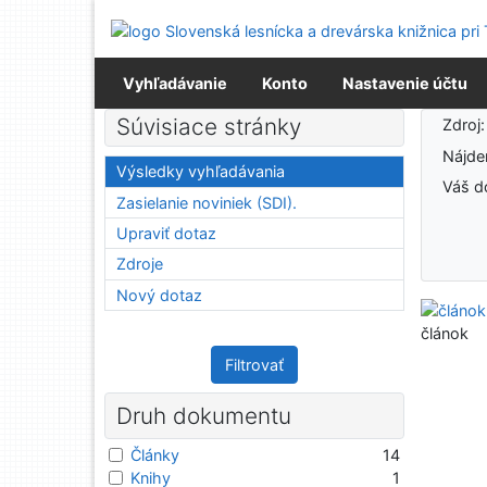
Prejsť na obsah
Prejsť na menu
Prehlásenie o webovej prístupnosti
Vyhľadávanie
Konto
Nastavenie účtu
Výsledky vyhľadávania
Súvisiace stránky
Zdroj
Nájd
Výsledky vyhľadávania
Váš d
Zasielanie noviniek (SDI).
Upraviť dotaz
Zdroje
Nový dotaz
článok
Filtrovať
Druh dokumentu
Články
14
Knihy
1