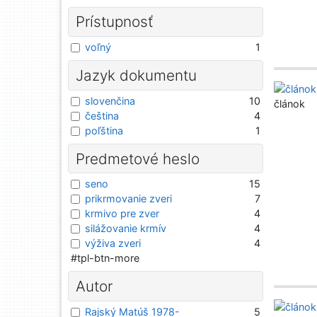
Prístupnosť
voľný
1
Jazyk dokumentu
slovenčina
10
článok
čeština
4
poľština
1
Predmetové heslo
seno
15
prikrmovanie zveri
7
krmivo pre zver
4
silážovanie krmív
4
výživa zveri
4
#tpl-btn-more
Autor
Rajský Matúš 1978-
5