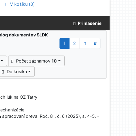
V košíku (
0
)
Prihlásenie
atalóg dokumentov SLDK
1
2
#
Počet záznamov
10
Do košíka
ch lúk na OZ Tatry
echanizácie
pracovaní dreva. Roč. 81, č. 6 (2025), s. 4-5. -