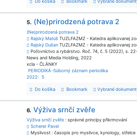
Do košíka
Bookmark
Vybrané dokument
(Ne)prirodzená potrava 2
5.
(Ne)prirodzená potrava 2
Rajský Matúš
TUZLFAZMZ - Katedra aplikovanej zo
Rajský Dušan
TUZLFAZMZ - Katedra aplikovanej zo
Poľovníctvo a rybárstvo. Roč. 74, č. 5 (2022), s. 22-
News and Media Holding, 2022
xcla - ČLÁNKY
PERIODIKÁ-Súborný záznam periodika
2022:
5
Do košíka
Bookmark
Vybrané dokument
Výživa srnčí zvěře
6.
Výživa srnčí zvěře
: správné princípy přikrmování
Scherer Pavel
Myslivost : časopis pro myslivce, kynology, střelce a