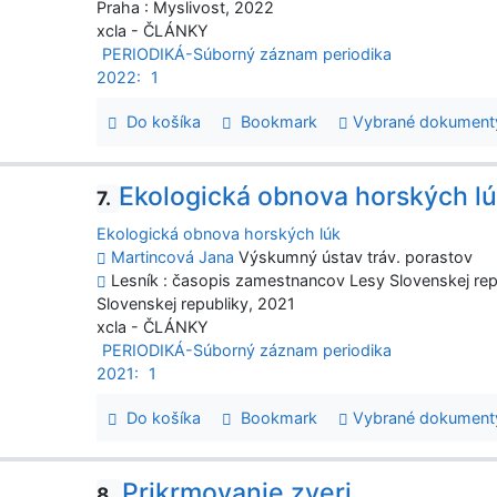
Praha : Myslivost, 2022
xcla - ČLÁNKY
PERIODIKÁ-Súborný záznam periodika
2022:
1
Do košíka
Bookmark
Vybrané dokument
Ekologická obnova horských l
7.
Ekologická obnova horských lúk
Martincová Jana
Výskumný ústav tráv. porastov
Lesník : časopis zamestnancov Lesy Slovenskej republ
Slovenskej republiky, 2021
xcla - ČLÁNKY
PERIODIKÁ-Súborný záznam periodika
2021:
1
Do košíka
Bookmark
Vybrané dokument
Prikrmovanie zveri
8.