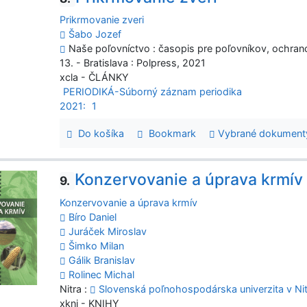
Prikrmovanie zveri
Šabo Jozef
Naše poľovníctvo : časopis pre poľovníkov, ochranco
13. - Bratislava : Polpress, 2021
xcla - ČLÁNKY
PERIODIKÁ-Súborný záznam periodika
2021:
1
Do košíka
Bookmark
Vybrané dokument
Konzervovanie a úprava krmív
9.
Konzervovanie a úprava krmív
Bíro Daniel
Juráček Miroslav
Šimko Milan
Gálik Branislav
Rolinec Michal
Nitra :
Slovenská poľnohospodárska univerzita v Ni
xkni - KNIHY