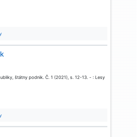
y
úk
iky, štátny podnik. Č. 1 (2021), s. 12-13. - : Lesy
y