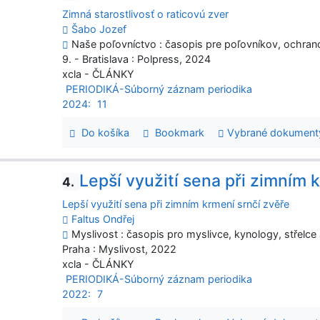
Zimná starostlivosť o raticovú zver
Šabo Jozef
Naše poľovníctvo : časopis pre poľovníkov, ochranco
9. - Bratislava : Polpress, 2024
xcla - ČLÁNKY
PERIODIKÁ-Súborný záznam periodika
2024:
11
Do košíka
Bookmark
Vybrané dokument
Lepší využití sena při zimním 
4.
Lepší využití sena při zimním krmení srnčí zvěře
Faltus Ondřej
Myslivost : časopis pro myslivce, kynology, střelce a
Praha : Myslivost, 2022
xcla - ČLÁNKY
PERIODIKÁ-Súborný záznam periodika
2022:
7