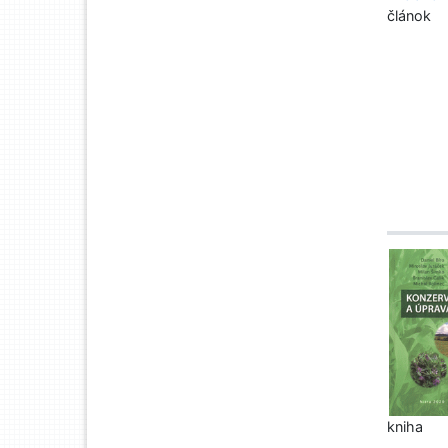
článok
kniha