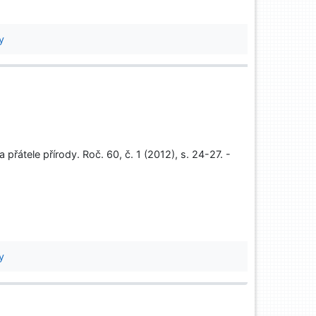
y
 přátele přírody. Roč. 60, č. 1 (2012), s. 24-27. -
y