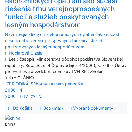
ekonomických opatrení ako súčasť
riešenia trhu verejnoprospešných
funkcií a služieb poskytovaných
lesným hospodárstvom
Návrh legislatívnych a ekonomických opatrení ako súčasť
riešenia trhu verejnoprospešných funkcií a služieb
poskytovaných lesným hospodárstvom
Nociarová Gizela
Les : časopis Ministerstva pôdohospodárstva Slovenskej
republiky. Roč. 56, č. 4 (Spravodajca 4/2000), s. 7-8. - Ústav
pre výchovu a vzdel.pracovníkov LVH SR : Zvolen
xcla - ČLÁNKY
PERIODIKÁ-Súborný záznam periodika
2000:
4
2000:
1-12, zvl. č.
Do košíka
Bookmark
Vybrané dokumenty
kniha