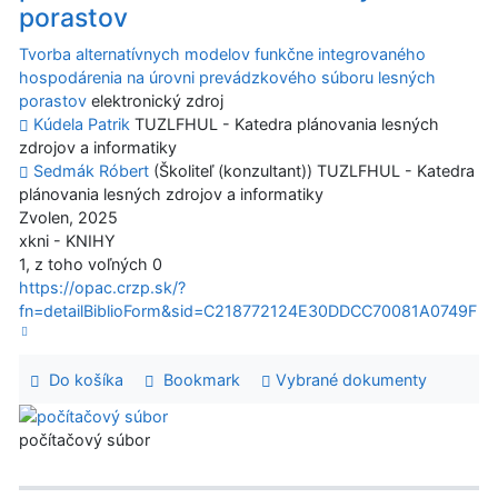
porastov
Tvorba alternatívnych modelov funkčne integrovaného
hospodárenia na úrovni prevádzkového súboru lesných
porastov
elektronický zdroj
Kúdela Patrik
TUZLFHUL - Katedra plánovania lesných
zdrojov a informatiky
Sedmák Róbert
(Školiteľ (konzultant)) TUZLFHUL - Katedra
plánovania lesných zdrojov a informatiky
Zvolen, 2025
xkni - KNIHY
1, z toho voľných 0
https://opac.crzp.sk/?
fn=detailBiblioForm&sid=C218772124E30DDCC70081A0749F
Do košíka
Bookmark
Vybrané dokumenty
počítačový súbor