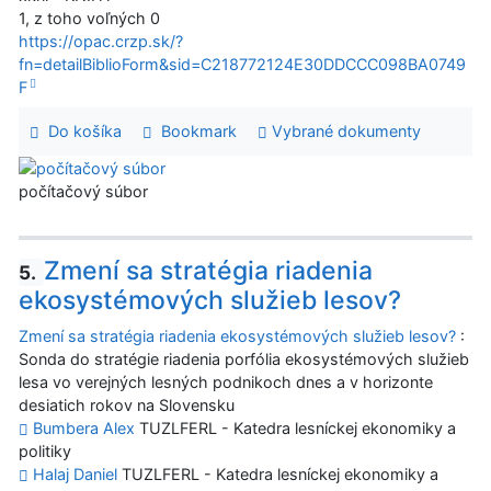
1, z toho voľných 0
https://opac.crzp.sk/?
fn=detailBiblioForm&sid=C218772124E30DDCCC098BA0749
F
Do košíka
Bookmark
Vybrané dokumenty
počítačový súbor
Zmení sa stratégia riadenia
5.
ekosystémových služieb lesov?
Zmení sa stratégia riadenia ekosystémových služieb lesov?
:
Sonda do stratégie riadenia porfólia ekosystémových služieb
lesa vo verejných lesných podnikoch dnes a v horizonte
desiatich rokov na Slovensku
Bumbera Alex
TUZLFERL - Katedra lesníckej ekonomiky a
politiky
Halaj Daniel
TUZLFERL - Katedra lesníckej ekonomiky a