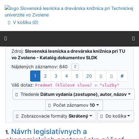
Prejsť na obsah
Prejsť na menu
Prehlásenie o webovej prístupnosti
V košíku (
0
)
Výsledky vyhľadávania
Zdroj:
Slovenská lesnícka a drevárska knižnica pri TU
vo Zvolene - Katalóg dokumentov SLDK
Nájdených záznamov: 840
1
2
3
4
5
20
#
Váš dotaz:
Predmet (kľúčové slovo) = "služby"
Triedenie
Dátum vydania (zostupne), autor, názov
Počet záznamov
10
Zobrazovacie formáty
Skrátený
Do košíka
Návrh legislatívnych a
1.