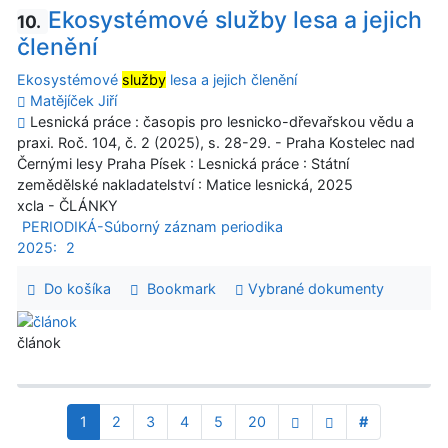
Ekosystémové služby lesa a jejich
10.
členění
Ekosystémové
služby
lesa a jejich členění
Matějíček Jiří
Lesnická práce : časopis pro lesnicko-dřevařskou vědu a
praxi. Roč. 104, č. 2 (2025), s. 28-29. - Praha Kostelec nad
Černými lesy Praha Písek : Lesnická práce : Státní
zemědělské nakladatelství : Matice lesnická, 2025
xcla - ČLÁNKY
PERIODIKÁ-Súborný záznam periodika
2025:
2
Do košíka
Bookmark
Vybrané dokumenty
článok
1
2
3
4
5
20
#