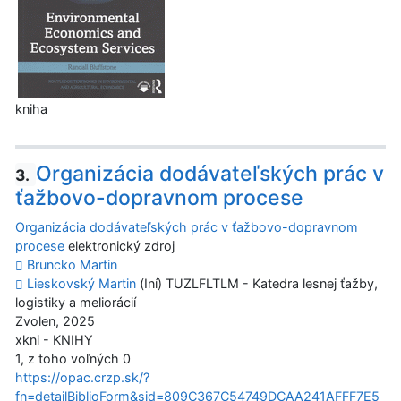
kniha
Organizácia dodávateľských prác v
3.
ťažbovo-dopravnom procese
Organizácia dodávateľských prác v ťažbovo-dopravnom
procese
elektronický zdroj
Bruncko Martin
Lieskovský Martin
(Iní) TUZLFLTLM - Katedra lesnej ťažby,
logistiky a meliorácií
Zvolen, 2025
xkni - KNIHY
1, z toho voľných 0
https://opac.crzp.sk/?
fn=detailBiblioForm&sid=809C367C54749DCAA241AFFF7E5