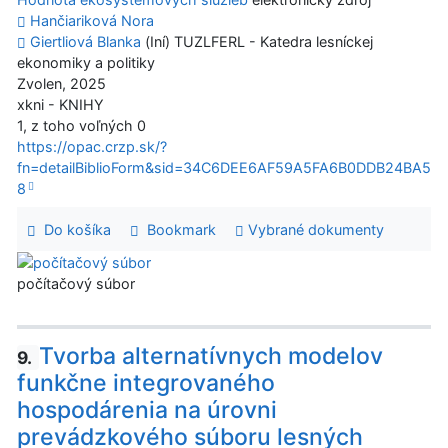
Hančiariková Nora
Giertliová Blanka
(Iní) TUZLFERL - Katedra lesníckej
ekonomiky a politiky
Zvolen, 2025
xkni - KNIHY
1, z toho voľných 0
https://opac.crzp.sk/?
fn=detailBiblioForm&sid=34C6DEE6AF59A5FA6B0DDB24BA5
8
Do košíka
Bookmark
Vybrané dokumenty
počítačový súbor
Tvorba alternatívnych modelov
9.
funkčne integrovaného
hospodárenia na úrovni
prevádzkového súboru lesných