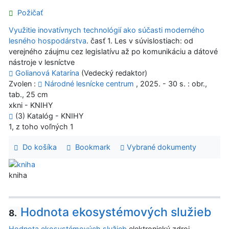
Požičať
Využitie inovatívnych technológií ako súčasti moderného
lesného hospodárstva
. časť 1. Les v súvislostiach: od
verejného záujmu cez legislatívu až po komunikáciu a dátové
nástroje v lesníctve
Golianová Katarína
(Vedecký redaktor)
Zvolen :
Národné lesnícke centrum
, 2025. - 30 s. : obr.,
tab., 25 cm
xkni - KNIHY
(3) Katalóg - KNIHY
1, z toho voľných 1
Do košíka
Bookmark
Vybrané dokumenty
kniha
Hodnota ekosystémových služieb
8.
Hodnota ekosystémových služieb
elektronický zdroj