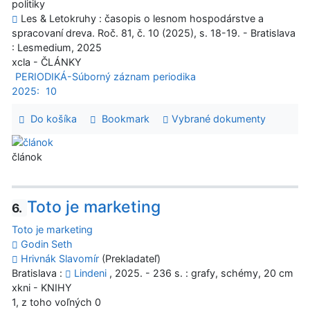
politiky
Les & Letokruhy : časopis o lesnom hospodárstve a
spracovaní dreva. Roč. 81, č. 10 (2025), s. 18-19. - Bratislava
: Lesmedium, 2025
xcla - ČLÁNKY
PERIODIKÁ-Súborný záznam periodika
2025:
10
Do košíka
Bookmark
Vybrané dokumenty
článok
Toto je marketing
6.
Toto je marketing
Godin Seth
Hrivnák Slavomír
(Prekladateľ)
Bratislava :
Lindeni
, 2025. - 236 s. : grafy, schémy, 20 cm
xkni - KNIHY
1, z toho voľných 0