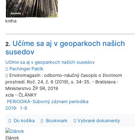
kniha
Učíme sa aj v geoparkoch našich
2.
susedov
Učíme sa aj v geoparkoch našich susedov
Pachinger Patrik
Enviromagazín : odborno-náučný časopis o životnom
prostredí. Roč. 24, č. 6 (2019), s. 34-35. - Bratislava :
Ministerstvo ŽP SR, 2019
xcla - ČLÁNKY
PERIODIKÁ-Súborný záznam periodika
2019:
1-6
Do košíka
Bookmark
Vybrané dokumenty
článok