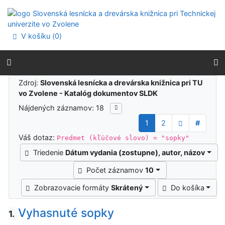
Prejsť na obsah
Prejsť na menu
Prehlásenie o webovej prístupnosti
V košíku (
0
)
Výsledky vyhľadávania
Zdroj:
Slovenská lesnícka a drevárska knižnica pri TU
vo Zvolene - Katalóg dokumentov SLDK
Nájdených záznamov: 18
1
2
#
Váš dotaz:
Predmet (kľúčové slovo) = "sopky"
Triedenie
Dátum vydania (zostupne), autor, názov
Počet záznamov
10
Zobrazovacie formáty
Skrátený
Do košíka
Vyhasnuté sopky
1.