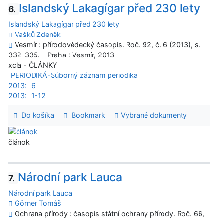
Islandský Lakagígar před 230 lety
6.
Islandský Lakagígar před 230 lety
Vašků Zdeněk
Vesmír : přírodovědecký časopis. Roč. 92, č. 6 (2013), s.
332-335. - Praha : Vesmír, 2013
xcla - ČLÁNKY
PERIODIKÁ-Súborný záznam periodika
2013:
6
2013:
1-12
Do košíka
Bookmark
Vybrané dokumenty
článok
Národní park Lauca
7.
Národní park Lauca
Görner Tomáš
Ochrana přírody : časopis státní ochrany přírody. Roč. 66,