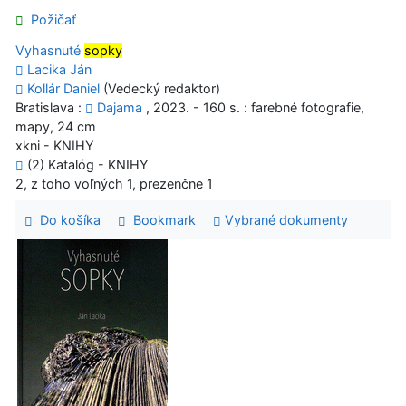
Požičať
Vyhasnuté
sopky
Lacika Ján
Kollár Daniel
(Vedecký redaktor)
Bratislava :
Dajama
, 2023. - 160 s. : farebné fotografie,
mapy, 24 cm
xkni - KNIHY
(2) Katalóg - KNIHY
2, z toho voľných 1, prezenčne 1
Do košíka
Bookmark
Vybrané dokumenty