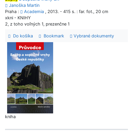
Janoška Martin
Praha :
Academia
, 2013. - 415 s. : far. fot., 20 cm
xkni - KNIHY
2, z toho voľných 1, prezenčne 1
Do košíka
Bookmark
Vybrané dokumenty
kniha