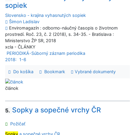
sopiek
Slovensko - krajina vyhasnutých sopiek
Šimon Ladislav
Enviromagazín : odborno-náučný časopis o životnom
prostredí. Roč. 23, č. 2 (2018), s. 34-35. - Bratislava :
Ministerstvo ŽP SR, 2018
xcla - ČLÁNKY
PERIODIKÁ-Súborný záznam periodika
2018:
1-6
Do košíka
Bookmark
Vybrané dokumenty
článok
Sopky a sopečné vrchy ČR
5.
Požičať
Sopky
a sopečné vrchy ČR