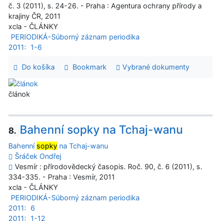
č. 3 (2011), s. 24-26. - Praha : Agentura ochrany přírody a
krajiny ČR, 2011
xcla - ČLÁNKY
PERIODIKÁ-Súborný záznam periodika
2011:
1-6
Do košíka
Bookmark
Vybrané dokumenty
článok
Bahenní sopky na Tchaj-wanu
8.
Bahenní
sopky
na Tchaj-wanu
Šráček Ondřej
Vesmír : přírodovědecký časopis. Roč. 90, č. 6 (2011), s.
334-335. - Praha : Vesmír, 2011
xcla - ČLÁNKY
PERIODIKÁ-Súborný záznam periodika
2011:
6
2011:
1-12