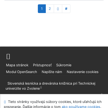
1
2
#
Mapa stránok
Prístupnosť
Súkromie
Modul OpenSearch
Napíšte nám
Nastavenie cookies
Slovenská lesnícka a drevárska knižnica pri Technickej
univerzite vo Zvolene
©1993-2026
IPAC
v.4.8.63a
-
Cosmotron Slovakia, s.r.o.
Tieto stránky využívajú súbory cookies, ktoré uľahčujú ich
prezeranie. Ďalšie informácie o tom
ako používame cookies
.