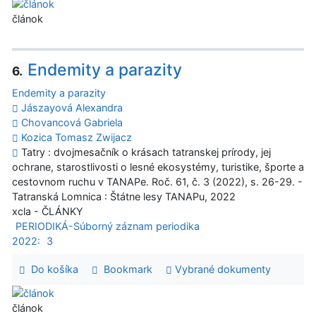
článok
Endemity a parazity
6.
Endemity a parazity
Jászayová Alexandra
Chovancová Gabriela
Kozica Tomasz Zwijacz
Tatry : dvojmesačník o krásach tatranskej prírody, jej
ochrane, starostlivosti o lesné ekosystémy, turistike, športe a
cestovnom ruchu v TANAPe. Roč. 61, č. 3 (2022), s. 26-29. -
Tatranská Lomnica : Štátne lesy TANAPu, 2022
xcla - ČLÁNKY
PERIODIKÁ-Súborný záznam periodika
2022:
3
Do košíka
Bookmark
Vybrané dokumenty
článok