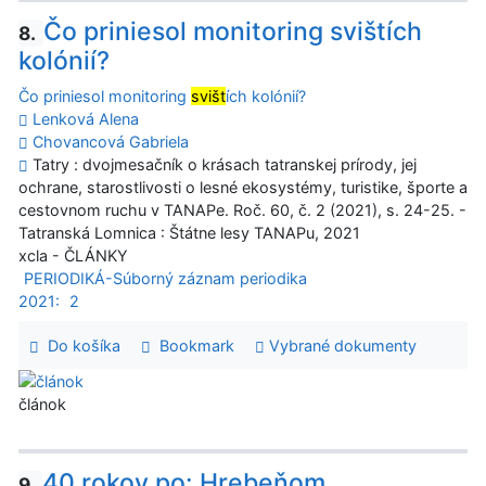
Čo priniesol monitoring svištích
8.
kolónií?
Čo priniesol monitoring
svišt
ích kolónií?
Lenková Alena
Chovancová Gabriela
Tatry : dvojmesačník o krásach tatranskej prírody, jej
ochrane, starostlivosti o lesné ekosystémy, turistike, športe a
cestovnom ruchu v TANAPe. Roč. 60, č. 2 (2021), s. 24-25. -
Tatranská Lomnica : Štátne lesy TANAPu, 2021
xcla - ČLÁNKY
PERIODIKÁ-Súborný záznam periodika
2021:
2
Do košíka
Bookmark
Vybrané dokumenty
článok
40 rokov po: Hrebeňom
9.