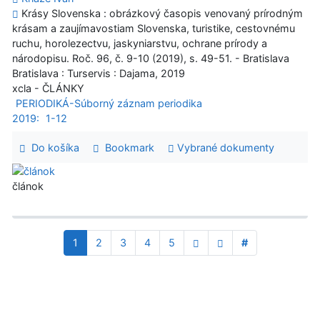
Krásy Slovenska : obrázkový časopis venovaný prírodným
krásam a zaujímavostiam Slovenska, turistike, cestovnému
ruchu, horolezectvu, jaskyniarstvu, ochrane prírody a
národopisu. Roč. 96, č. 9-10 (2019), s. 49-51. - Bratislava
Bratislava : Turservis : Dajama, 2019
xcla - ČLÁNKY
PERIODIKÁ-Súborný záznam periodika
2019:
1-12
Do košíka
Bookmark
Vybrané dokumenty
článok
1
2
3
4
5
#