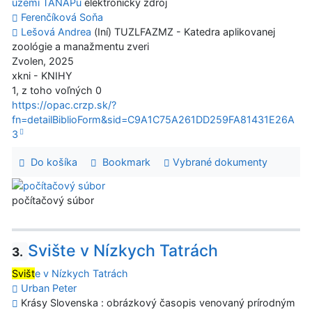
území TANAPu
elektronický zdroj
Ferenčíková Soňa
Lešová Andrea
(Iní) TUZLFAZMZ - Katedra aplikovanej
zoológie a manažmentu zveri
Zvolen, 2025
xkni - KNIHY
1, z toho voľných 0
https://opac.crzp.sk/?
fn=detailBiblioForm&sid=C9A1C75A261DD259FA81431E26A
3
Do košíka
Bookmark
Vybrané dokumenty
počítačový súbor
Svište v Nízkych Tatrách
3.
Svišt
e v Nízkych Tatrách
Urban Peter
Krásy Slovenska : obrázkový časopis venovaný prírodným