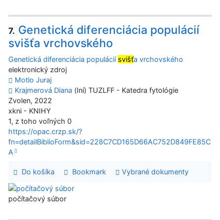
Genetická diferenciácia populácií
7.
svišťa vrchovského
Genetická diferenciácia populácií
svišť
a vrchovského
elektronický zdroj
Motlo Juraj
Krajmerová Diana
(Iní) TUZLFF - Katedra fytológie
Zvolen, 2022
xkni - KNIHY
1, z toho voľných 0
https://opac.crzp.sk/?
fn=detailBiblioForm&sid=228C7CD165D66AC752D849FE85C
A
Do košíka
Bookmark
Vybrané dokumenty
počítačový súbor