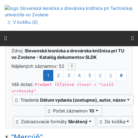
Prejsť na obsah
Prejsť na menu
Prehlásenie o webovej prístupnosti
V košíku (
0
)
Výsledky vyhľadávania
Zdroj:
Slovenská lesnícka a drevárska knižnica pri TU
vo Zvolene - Katalóg dokumentov SLDK
Nájdených záznamov: 52
1
2
3
4
5
#
Váš dotaz:
Predmet (kľúčové slovo) = "svišť
vrchovský"
Triedenie
Dátum vydania (zostupne), autor, názov
Počet záznamov
10
Zobrazovacie formáty
Skrátený
Do košíka
"Mercúň"
1.