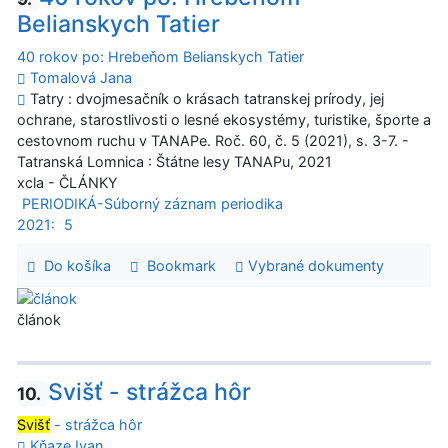
Belianskych Tatier
40 rokov po: Hrebeňom Belianskych Tatier
Tomalová Jana
Tatry : dvojmesačník o krásach tatranskej prírody, jej
ochrane, starostlivosti o lesné ekosystémy, turistike, športe a
cestovnom ruchu v TANAPe. Roč. 60, č. 5 (2021), s. 3-7. -
Tatranská Lomnica : Štátne lesy TANAPu, 2021
xcla - ČLÁNKY
PERIODIKÁ-Súborný záznam periodika
2021:
5
Do košíka
Bookmark
Vybrané dokumenty
článok
Svišť - strážca hôr
10.
Svišť
- strážca hôr
Kňaze Ivan