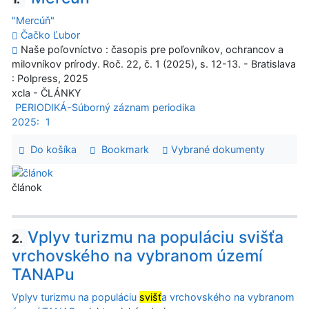
"Mercúň"
Čačko Ľubor
Naše poľovníctvo : časopis pre poľovníkov, ochrancov a
milovníkov prírody. Roč. 22, č. 1 (2025), s. 12-13. - Bratislava
: Polpress, 2025
xcla - ČLÁNKY
PERIODIKÁ-Súborný záznam periodika
2025:
1
Do košíka
Bookmark
Vybrané dokumenty
článok
Vplyv turizmu na populáciu svišťa
2.
vrchovského na vybranom území
TANAPu
Vplyv turizmu na populáciu
svišť
a vrchovského na vybranom