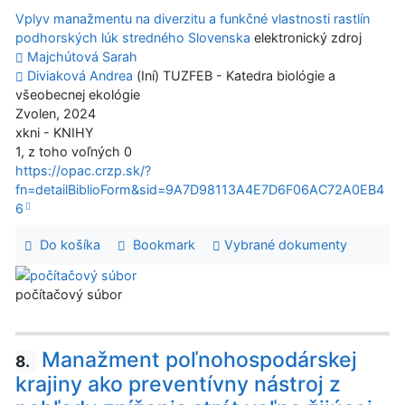
Vplyv manažmentu na diverzitu a funkčné vlastnosti rastlín
podhorských lúk stredného Slovenska
elektronický zdroj
Majchútová Sarah
Diviaková Andrea
(Iní) TUZFEB - Katedra biológie a
všeobecnej ekológie
Zvolen, 2024
xkni - KNIHY
1, z toho voľných 0
https://opac.crzp.sk/?
fn=detailBiblioForm&sid=9A7D98113A4E7D6F06AC72A0EB4
6
Do košíka
Bookmark
Vybrané dokumenty
počítačový súbor
Manažment poľnohospodárskej
8.
krajiny ako preventívny nástroj z