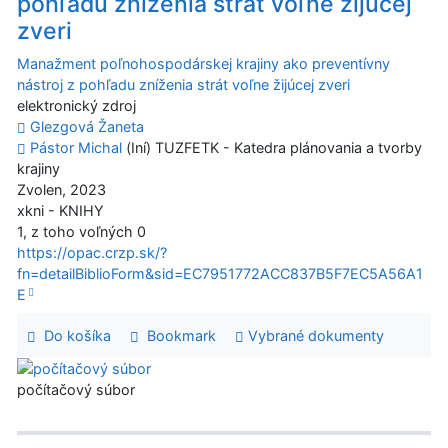
pohľadu zníženia strát voľne žijúcej
zveri
Manažment poľnohospodárskej krajiny ako preventívny
nástroj z pohľadu zníženia strát voľne žijúcej zveri
elektronický zdroj
Glezgová Žaneta
Pástor Michal
(Iní) TUZFETK - Katedra plánovania a tvorby
krajiny
Zvolen, 2023
xkni - KNIHY
1, z toho voľných 0
https://opac.crzp.sk/?
fn=detailBiblioForm&sid=EC7951772ACC837B5F7EC5A56A1
E
Do košíka
Bookmark
Vybrané dokumenty
počítačový súbor