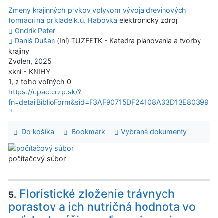
Zmeny krajinných prvkov vplyvom vývoja drevinových
formácií na príklade k.ú. Habovka
elektronický zdroj
Ondrík Peter
Daniš Dušan
(Iní) TUZFETK - Katedra plánovania a tvorby
krajiny
Zvolen, 2025
xkni - KNIHY
1, z toho voľných 0
https://opac.crzp.sk/?
fn=detailBiblioForm&sid=F3AF90715DF24108A33D13E80399
Do košíka
Bookmark
Vybrané dokumenty
počítačový súbor
Floristické zloženie trávnych
5.
porastov a ich nutričná hodnota vo