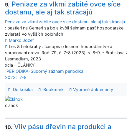
Peniaze za vlkmi zabité ovce síce
9.
dostanu, ale aj tak strácajú
Peniaze za vlkmi zabité ovce síce dostanu, ale aj tak strácajú
: pastieri na Gemeri sa boja kvôli šelmám pásť hospodárske
zvieratá vo vyšších polohách
Marko Jozef
Les & Letokruhy : časopis o lesnom hospodárstve a
spracovaní dreva. Roč. 79, č. 7-8 (2023), s. 8-9. - Bratislava :
Lesmedium, 2023
xcla - ČLÁNKY
PERIODIKÁ-Súborný záznam periodika
2023:
7-8
Do košíka
Bookmark
Vybrané dokumenty
článok
Vliv pásu dřevin na produkci a
10.