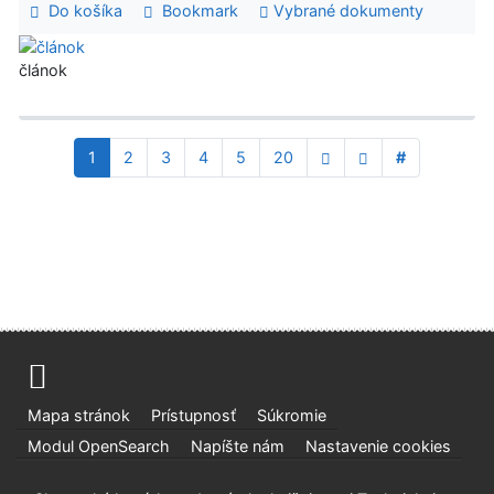
Do košíka
Bookmark
Vybrané dokumenty
článok
1
2
3
4
5
20
#
Mapa stránok
Prístupnosť
Súkromie
Modul OpenSearch
Napíšte nám
Nastavenie cookies