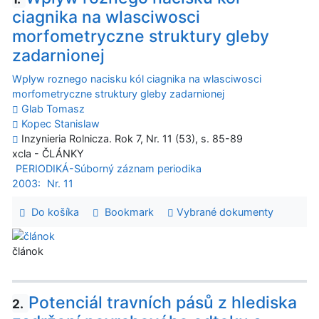
ciagnika na wlasciwosci
morfometryczne struktury gleby
zadarnionej
Wplyw roznego nacisku kól ciagnika na wlasciwosci
morfometryczne struktury gleby zadarnionej
Glab Tomasz
Kopec Stanislaw
Inzynieria Rolnicza. Rok 7, Nr. 11 (53), s. 85-89
xcla - ČLÁNKY
PERIODIKÁ-Súborný záznam periodika
2003:
Nr. 11
Do košíka
Bookmark
Vybrané dokumenty
článok
Potenciál travních pásů z hlediska
2.