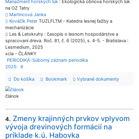
Manažment horských lúk
: Ekologická obnova horských lúk
na OZ Tatry
Martincová Janka
Kováčik Peter
TUZLFLTM - Katedra lesnej ťažby a
mechanizácie
Les & Letokruhy : časopis o lesnom hospodárstve a
spracovaní dreva. Roč. 81, č. 6 (2025), s. 4-5. - Bratislava :
Lesmedium, 2025
xcla - ČLÁNKY
PERIODIKÁ-Súborný záznam periodika
2025:
6
Do košíka
Bookmark
Vybrané dokumenty
článok
Zmeny krajinných prvkov vplyvom
4.
vývoja drevinových formácií na
príklade k.ú. Habovka