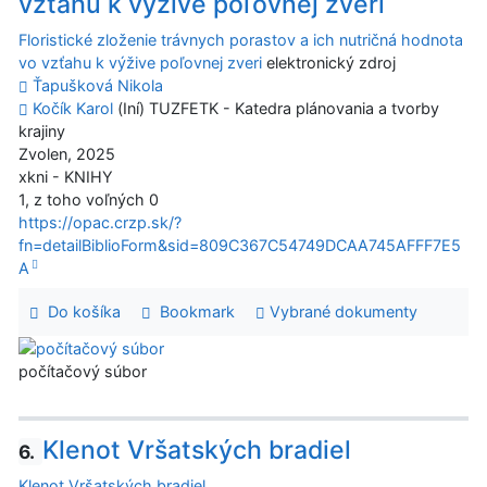
vzťahu k výžive poľovnej zveri
Floristické zloženie trávnych porastov a ich nutričná hodnota
vo vzťahu k výžive poľovnej zveri
elektronický zdroj
Ťapušková Nikola
Kočík Karol
(Iní) TUZFETK - Katedra plánovania a tvorby
krajiny
Zvolen, 2025
xkni - KNIHY
1, z toho voľných 0
https://opac.crzp.sk/?
fn=detailBiblioForm&sid=809C367C54749DCAA745AFFF7E5
A
Do košíka
Bookmark
Vybrané dokumenty
počítačový súbor
Klenot Vršatských bradiel
6.
Klenot Vršatských bradiel