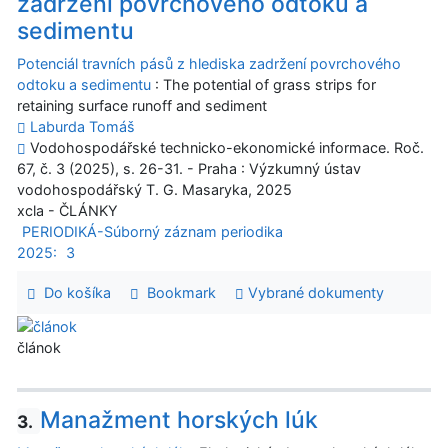
zadržení povrchového odtoku a
sedimentu
Potenciál travních pásů z hlediska zadržení povrchového
odtoku a sedimentu
: The potential of grass strips for
retaining surface runoff and sediment
Laburda Tomáš
Vodohospodářské technicko-ekonomické informace. Roč.
67, č. 3 (2025), s. 26-31. - Praha : Výzkumný ústav
vodohospodářský T. G. Masaryka, 2025
xcla - ČLÁNKY
PERIODIKÁ-Súborný záznam periodika
2025:
3
Do košíka
Bookmark
Vybrané dokumenty
článok
Manažment horských lúk
3.