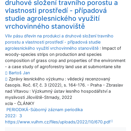
druhové složení travního porostu a
vlastnosti prostředí - případová
studie agrolesnického využití
vrchovinného stanoviště
Vliv pásu dřevin na produkci a druhové složení travního
porostu a vlastnosti prostředí - případová studie
agrolesnického využití vrchovinného stanoviště
: Impact of
woody-species strips on production and species
composition of grass crop and properties of the environment
- a case study of agroforestry land use at submontane site
Bartoš Jan
Zprávy lesnického výzkumu : vědecký recenzovaný
časopis. Roč. 67, č. 3 (2022), s. 164-176. - Praha - Zbraslav
nad Vltavou : Výzkumný ústav lesního hospodářství a
myslivosti Jíloviště-Strnady, 2022
xcla - ČLÁNKY
PERIODIKÁ-Súborný záznam periodika
2022:
3
https://www.vulhm.cz/files/uploads/2022/10/670.pdf