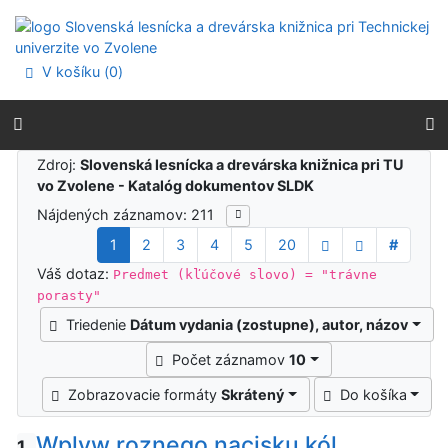
Prejsť na obsah
Prejsť na menu
Prehlásenie o webovej prístupnosti
V košíku (
0
)
Výsledky vyhľadávania
Zdroj:
Slovenská lesnícka a drevárska knižnica pri TU
vo Zvolene - Katalóg dokumentov SLDK
Nájdených záznamov: 211
1
2
3
4
5
20
#
Váš dotaz:
Predmet (kľúčové slovo) = "trávne
porasty"
Triedenie
Dátum vydania (zostupne), autor, názov
Počet záznamov
10
Zobrazovacie formáty
Skrátený
Do košíka
Wplyw roznego nacisku kól
1.