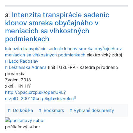
Intenzita transpirácie sadeníc
3.
klonov smreka obyčajného v
meniacich sa vlhkostných
podmienkach
Intenzita transpirácie sadeníc klonov smreka obyčajného v
meniacich sa vlhkostných podmienkach
elektronický zdroj
Laco Radoslav
Leštianska Adriana
(Iní) TUZLFPP - Katedra prírodného
prostredia
Zvolen, 2013
xkni - KNIHY
http://opac.crzp.sk/openURL?
crzpID=20011&crzpSigla=tuzvolen
Do košíka
Bookmark
Vybrané dokumenty
počítačový súbor