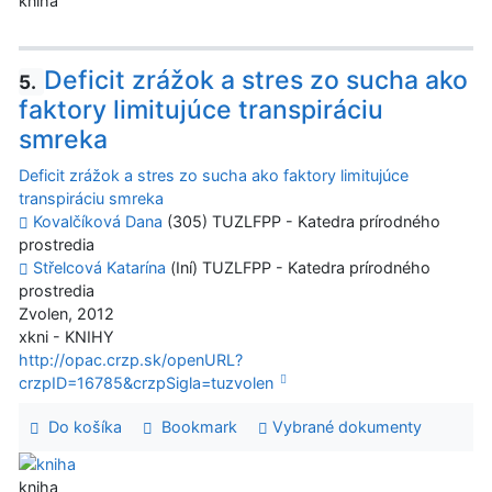
kniha
Deficit zrážok a stres zo sucha ako
5.
faktory limitujúce transpiráciu
smreka
Deficit zrážok a stres zo sucha ako faktory limitujúce
transpiráciu smreka
Kovalčíková Dana
(305) TUZLFPP - Katedra prírodného
prostredia
Střelcová Katarína
(Iní) TUZLFPP - Katedra prírodného
prostredia
Zvolen, 2012
xkni - KNIHY
http://opac.crzp.sk/openURL?
crzpID=16785&crzpSigla=tuzvolen
Do košíka
Bookmark
Vybrané dokumenty
kniha