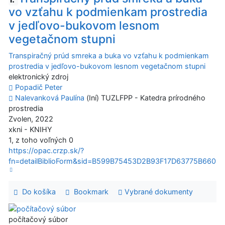
vo vzťahu k podmienkam prostredia
v jedľovo-bukovom lesnom
vegetačnom stupni
Transpiračný prúd smreka a buka vo vzťahu k podmienkam
prostredia v jedľovo-bukovom lesnom vegetačnom stupni
elektronický zdroj
Popadič Peter
Nalevanková Paulína
(Iní) TUZLFPP - Katedra prírodného
prostredia
Zvolen, 2022
xkni - KNIHY
1, z toho voľných 0
https://opac.crzp.sk/?
fn=detailBiblioForm&sid=B599B75453D2B93F17D63775B660
Do košíka
Bookmark
Vybrané dokumenty
počítačový súbor