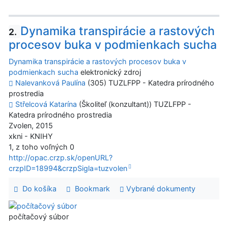
Dynamika transpirácie a rastových
2.
procesov buka v podmienkach sucha
Dynamika transpirácie a rastových procesov buka v
podmienkach sucha
elektronický zdroj
Nalevanková Paulína
(305) TUZLFPP - Katedra prírodného
prostredia
Střelcová Katarína
(Školiteľ (konzultant)) TUZLFPP -
Katedra prírodného prostredia
Zvolen, 2015
xkni - KNIHY
1, z toho voľných 0
http://opac.crzp.sk/openURL?
crzpID=18994&crzpSigla=tuzvolen
Do košíka
Bookmark
Vybrané dokumenty
počítačový súbor