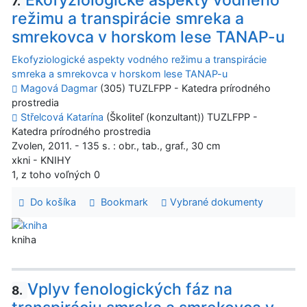
7.
režimu a transpirácie smreka a
smrekovca v horskom lese TANAP-u
Ekofyziologické aspekty vodného režimu a transpirácie
smreka a smrekovca v horskom lese TANAP-u
Magová Dagmar
(305) TUZLFPP - Katedra prírodného
prostredia
Střelcová Katarína
(Školiteľ (konzultant)) TUZLFPP -
Katedra prírodného prostredia
Zvolen, 2011. - 135 s. : obr., tab., graf., 30 cm
xkni - KNIHY
1, z toho voľných 0
Do košíka
Bookmark
Vybrané dokumenty
kniha
Vplyv fenologických fáz na
8.