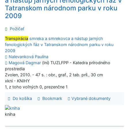
a nástup jarných fenologických fáz v
Tatranskom národnom parku v roku
2009
Požičať
Transpirácia
smreka a smrekovca a nástup jarných
fenologických fáz v Tatranskom národnom parku v roku
2009
Nalevanková Paulína
Magová Dagmar
(Iní) TUZLFPP - Katedra prírodného
prostredia
Zvolen, 2010. - 47 s. : obr., graf., 2 tab. príl., 30 cm
xkni - KNIHY
1, z toho voľných 0, prezenčne 1
Do košíka
Bookmark
Vybrané dokumenty
kniha