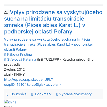
Vplyv prirodzene sa vyskytujúceho
4.
sucha na limitáciu transpirácie
smreka (Picea abies Karst L.) v
podhorskej oblasti Poľany
Vplyv prirodzene sa vyskytujúceho sucha na limitáciu
transpirácie smreka (Picea abies Karst L.) v podhorskej
oblasti Poľany
Káková Kristína
Střelcová Katarína
(Iní) TUZLFPP - Katedra prírodného
prostredia
Zvolen, 2012
xkni - KNIHY
http://opac.crzp.sk/openURL?
crzpID=16104&crzpSigla=tuzvolen
Do košíka
Bookmark
Vybrané dokumenty