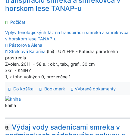
transpiráciu smreka a smrekovca v
horskom lese TANAP-u
Požičať
Vplyv fenologických fáz na transpiráciu smreka a smrekovca
v horskom lese TANAP-u
Pástorová Alena
Střelcová Katarína
(Iní) TUZLFPP - Katedra prírodného
prostredia
Zvolen, 2011. - 58 s. : obr., tab., graf., 30 cm
xkni - KNIHY
1, z toho voľných 0, prezenčne 1
Do košíka
Bookmark
Vybrané dokumenty
kniha
Výdaj vody sadenicami smreka v
9.