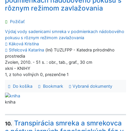
podmienkach nádobového pokusu s
rôznym režimom zavlažovania
Požičať
Výdaj vody sadenicami smreka v podmienkach nádobového
pokusu s rôznym režimom zavlažovania
Káková Kristína
Střelcová Katarína
(Iní) TUZLFPP - Katedra prírodného
prostredia
Zvolen, 2010. - 51 s. : obr., tab., graf., 30 cm
xkni - KNIHY
1, z toho voľných 0, prezenčne 1
Do košíka
Bookmark
Vybrané dokumenty
kniha
Transpirácia smreka a smrekovca
10.