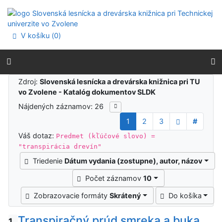
Prejsť na obsah
Prejsť na menu
Prehlásenie o webovej prístupnosti
V košíku (
0
)
Výsledky vyhľadávania
Zdroj:
Slovenská lesnícka a drevárska knižnica pri TU
vo Zvolene - Katalóg dokumentov SLDK
Nájdených záznamov: 26
1
2
3
#
Váš dotaz:
Predmet (kľúčové slovo) =
"transpirácia drevín"
Triedenie
Dátum vydania (zostupne), autor, názov
Počet záznamov
10
Zobrazovacie formáty
Skrátený
Do košíka
Transpiračný prúd smreka a buka
1.