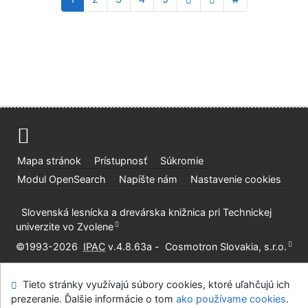
Mapa stránok
Prístupnosť
Súkromie
Modul OpenSearch
Napíšte nám
Nastavenie cookies
Slovenská lesnícka a drevárska knižnica pri Technickej
univerzite vo Zvolene
©1993-2026
IPAC
v.4.8.63a
-
Cosmotron Slovakia, s.r.o.
Tieto stránky využívajú súbory cookies, ktoré uľahčujú ich
prezeranie. Ďalšie informácie o tom
ako používame cookies
.