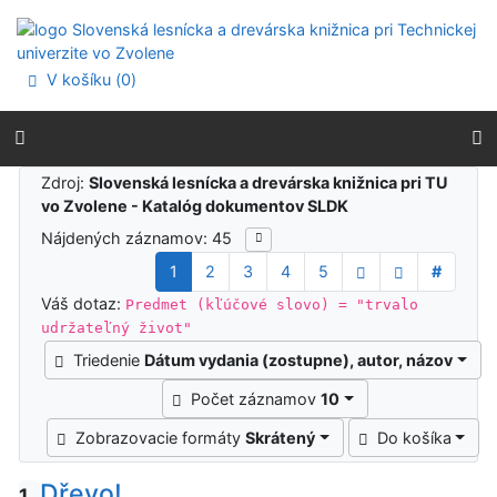
Prejsť na obsah
Prejsť na menu
Prehlásenie o webovej prístupnosti
V košíku (
0
)
Výsledky vyhľadávania
Zdroj:
Slovenská lesnícka a drevárska knižnica pri TU
vo Zvolene - Katalóg dokumentov SLDK
Nájdených záznamov: 45
1
2
3
4
5
#
Váš dotaz:
Predmet (kľúčové slovo) = "trvalo
udržateľný život"
Triedenie
Dátum vydania (zostupne), autor, názov
Počet záznamov
10
Zobrazovacie formáty
Skrátený
Do košíka
Dřevo!
1.