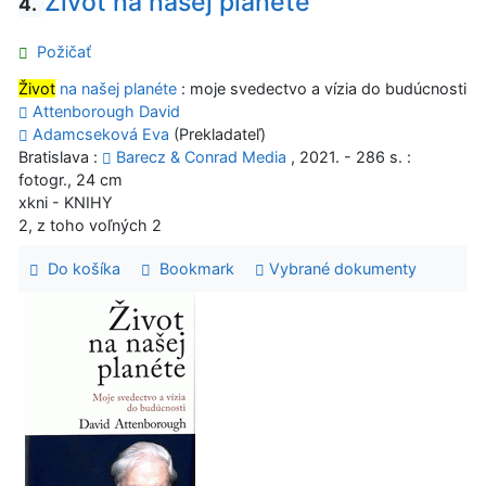
Život na našej planéte
4.
Požičať
Život
na našej planéte
: moje svedectvo a vízia do budúcnosti
Attenborough David
Adamcseková Eva
(Prekladateľ)
Bratislava :
Barecz & Conrad Media
, 2021. - 286 s. :
fotogr., 24 cm
xkni - KNIHY
2, z toho voľných 2
Do košíka
Bookmark
Vybrané dokumenty