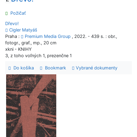
Požičať
Dřevo!
Cigler Matyáš
Praha :
Premium Media Group
, 2022. - 439 s. : obr.,
fotogr., graf., mp., 20 cm
xkni - KNIHY
3, z toho voľných 1, prezenčne 1
Do košíka
Bookmark
Vybrané dokumenty