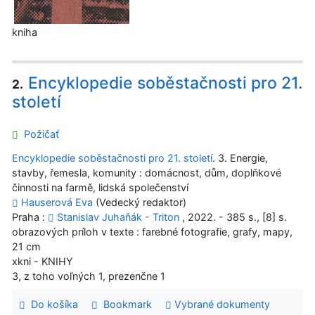
kniha
Encyklopedie soběstačnosti pro 21.
2.
století
Požičať
Encyklopedie soběstačnosti pro 21. století
. 3. Energie,
stavby, řemesla, komunity : domácnost, dům, doplňkové
činnosti na farmě, lidská společenství
Hauserová Eva
(Vedecký redaktor)
Praha :
Stanislav Juhaňák - Triton
, 2022. - 385 s., [8] s.
obrazových príloh v texte : farebné fotografie, grafy, mapy,
21 cm
xkni - KNIHY
3, z toho voľných 1, prezenčne 1
Do košíka
Bookmark
Vybrané dokumenty