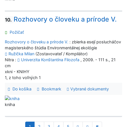
Rozhovory o človeku a prírode V.
10.
Požičať
Rozhovory o človeku a prírode V.
: zbierka esejí poslucháčov
magisterského štúdia Environmentálnej ekológie
Ružička Milan
(Zostavovateľ / Kompilátor)
Nitra :
Univerzita Konštantína Filozofa
, 2009. - 111 s., 21
cm
xkni - KNIHY
1, z toho voľných 1
Do košíka
Bookmark
Vybrané dokumenty
kniha
1
2
3
4
5
#