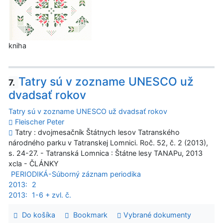
kniha
Tatry sú v zozname UNESCO už
7.
dvadsať rokov
Tatry sú v zozname UNESCO už dvadsať rokov
Fleischer Peter
Tatry : dvojmesačník Štátnych lesov Tatranského
národného parku v Tatranskej Lomnici. Roč. 52, č. 2 (2013),
s. 24-27. - Tatranská Lomnica : Štátne lesy TANAPu, 2013
xcla - ČLÁNKY
PERIODIKÁ-Súborný záznam periodika
2013:
2
2013:
1-6 + zvl. č.
Do košíka
Bookmark
Vybrané dokumenty