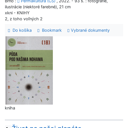
Brno :
Permakultura (CS)
, 2022. - 93 s. : fotografie,
ilustrácie (niektoré farebné), 21 cm
xkni - KNIHY
2, z toho voľných 2
Do košíka
Bookmark
Vybrané dokumenty
kniha