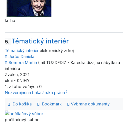
kniha
Tématický interiér
5.
Tématický interiér
elektronický zdroj
Jurčo Daniela
Somora Martin
(Iní) TUZDFDIZ - Katedra dizajnu nábytku a
interiéru
Zvolen, 2021
xkni - KNIHY
1, z toho voľných 0
Nezverejnená bakalárska práca
Do košíka
Bookmark
Vybrané dokumenty
počítačový súbor