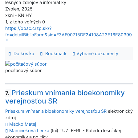
lesných zdrojov a informatiky
Zvolen, 2025
xkni - KNIHY
1, z toho voľných 0
https://opac.crzp.sk/?
fn=detailBiblioForm&sid=F3AF90715DF24108A23E16E80399
Do košíka
Bookmark
Vybrané dokumenty
počítačový súbor
Prieskum vnímania bioekonomiky
7.
verejnosťou SR
Prieskum vnímania bioekonomiky verejnosťou SR
elektronický
zdroj
Macko Matej
Marcineková Lenka
(Iní) TUZLFERL - Katedra lesníckej
ekonomiky a politiky