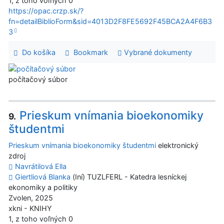
1, z toho voľných 0
https://opac.crzp.sk/?
fn=detailBiblioForm&sid=4013D2F8FE5692F45BCA2A4F6B3
3
Do košíka
Bookmark
Vybrané dokumenty
počítačový súbor
Prieskum vnímania bioekonomiky
9.
študentmi
Prieskum vnímania bioekonomiky študentmi
elektronický
zdroj
Navrátilová Ella
Giertliová Blanka
(Iní) TUZLFERL - Katedra lesníckej
ekonomiky a politiky
Zvolen, 2025
xkni - KNIHY
1, z toho voľných 0