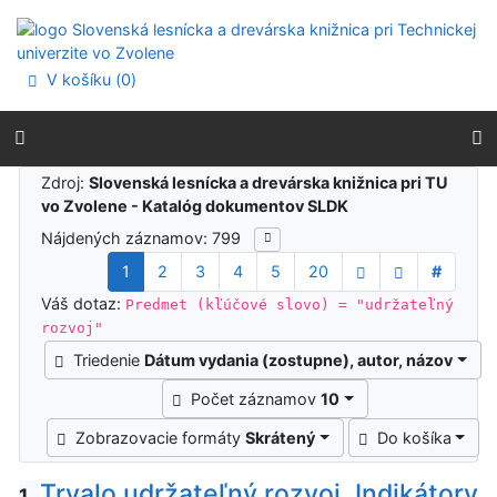
Prejsť na obsah
Prejsť na menu
Prehlásenie o webovej prístupnosti
V košíku (
0
)
Výsledky vyhľadávania
Zdroj:
Slovenská lesnícka a drevárska knižnica pri TU
vo Zvolene - Katalóg dokumentov SLDK
Nájdených záznamov: 799
1
2
3
4
5
20
#
Váš dotaz:
Predmet (kľúčové slovo) = "udržateľný
rozvoj"
Triedenie
Dátum vydania (zostupne), autor, názov
Počet záznamov
10
Zobrazovacie formáty
Skrátený
Do košíka
Trvalo udržateľný rozvoj. Indikátory
1.