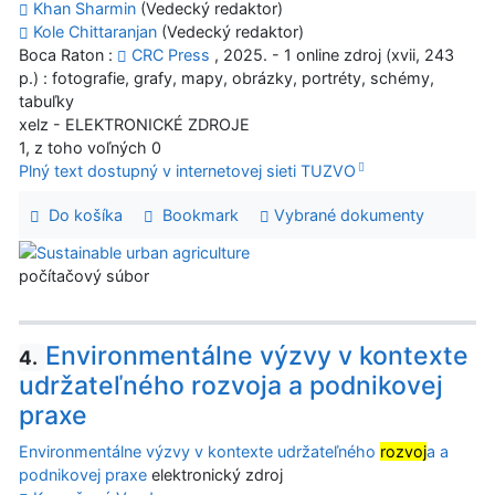
Khan Sharmin
(Vedecký redaktor)
Kole Chittaranjan
(Vedecký redaktor)
Boca Raton :
CRC Press
, 2025. - 1 online zdroj (xvii, 243
p.) : fotografie, grafy, mapy, obrázky, portréty, schémy,
tabuľky
xelz - ELEKTRONICKÉ ZDROJE
1, z toho voľných 0
Plný text dostupný v internetovej sieti TUZVO
Do košíka
Bookmark
Vybrané dokumenty
počítačový súbor
Environmentálne výzvy v kontexte
4.
udržateľného rozvoja a podnikovej
praxe
Environmentálne výzvy v kontexte udržateľného
rozvoj
a a
podnikovej praxe
elektronický zdroj