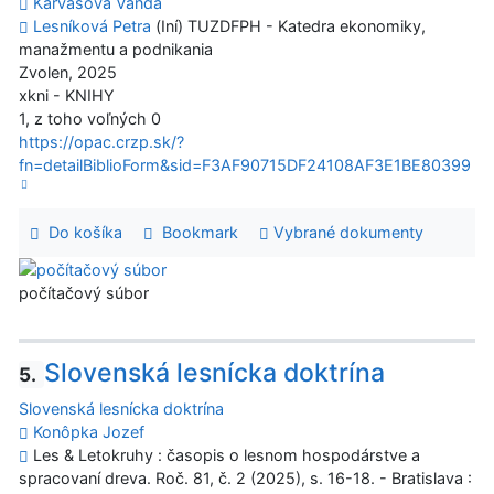
Karvašová Vanda
Lesníková Petra
(Iní) TUZDFPH - Katedra ekonomiky,
manažmentu a podnikania
Zvolen, 2025
xkni - KNIHY
1, z toho voľných 0
https://opac.crzp.sk/?
fn=detailBiblioForm&sid=F3AF90715DF24108AF3E1BE80399
Do košíka
Bookmark
Vybrané dokumenty
počítačový súbor
Slovenská lesnícka doktrína
5.
Slovenská lesnícka doktrína
Konôpka Jozef
Les & Letokruhy : časopis o lesnom hospodárstve a
spracovaní dreva. Roč. 81, č. 2 (2025), s. 16-18. - Bratislava :