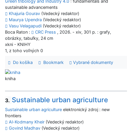
Green tribology and Industry 4.0
: fundamentals and
sustainable advancements
Khajuria Gourav
(Vedecký redaktor)
Maurya Upendra
(Vedecký redaktor)
Vasu Velagapudi
(Vedecký redaktor)
Boca Raton :
CRC Press
, 2026. - xiv, 301 p. : grafy,
obrázky, tabuľky, 24 cm
xkni - KNIHY
1, z toho voľných 0
Do košíka
Bookmark
Vybrané dokumenty
kniha
Sustainable urban agriculture
3.
Sustainable urban agriculture
elektronický zdroj : new
frontiers
Al-Kodmany Kheir
(Vedecký redaktor)
Govind Madhav
(Vedecký redaktor)