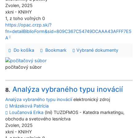
Zvolen, 2025
xkni - KNIHY
1, z toho voľných 0
https://opac.crzp.sk/?
fn=detailBiblioForm&sid=809C367C54749DCAAA43AFFF7E5
A
Do košíka
Bookmark
Vybrané dokumenty
počítačový súbor
Analýza vybraného typu inovácií
8.
Analýza vybraného typu inovácií
elektronický zdroj
Mrázeková Patrícia
Loučanová Erika
(Iní) TUZDFMOS - Katedra marketingu,
obchodu a svetového lesníctva
Zvolen, 2025
xkni - KNIHY