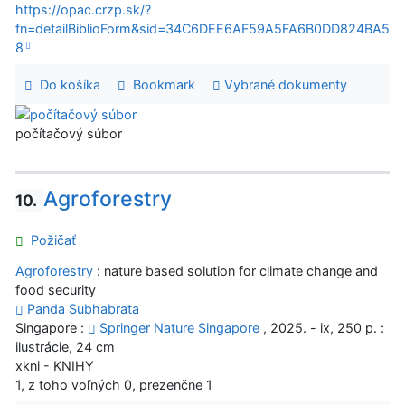
https://opac.crzp.sk/?
fn=detailBiblioForm&sid=34C6DEE6AF59A5FA6B0DD824BA5
8
Do košíka
Bookmark
Vybrané dokumenty
počítačový súbor
Agroforestry
10.
Požičať
Agroforestry
: nature based solution for climate change and
food security
Panda Subhabrata
Singapore :
Springer Nature Singapore
, 2025. - ix, 250 p. :
ilustrácie, 24 cm
xkni - KNIHY
1, z toho voľných 0, prezenčne 1