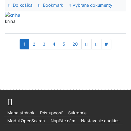
Do košíka
Bookmark
Vybrané dokumenty
kniha
1
2
3
4
5
20
#
Mapa stránok
Prístupnosť
Súkromie
Modul OpenSearch
Napíšte nám
Nastavenie cookies