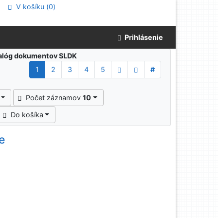
V košíku (
0
)
Prihlásenie
atalóg dokumentov SLDK
1
2
3
4
5
#
Počet záznamov
10
Do košíka
te