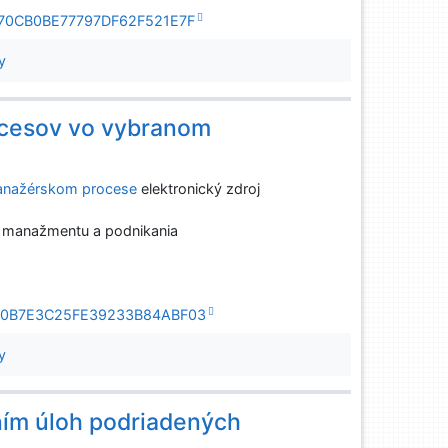
2FF770CB0BE77797DF62F521E7F
y
cesov vo vybranom
anažérskom procese
elektronický zdroj
, manažmentu a podnikania
379D0B7E3C25FE39233B84ABF03
y
ením úloh podriadených