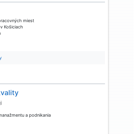
pracovných miest
 v Košiciach
m
y
vality
j
 manažmentu a podnikania