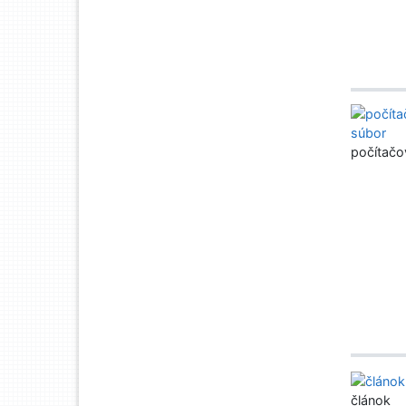
počítačo
článok