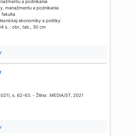
nažmentu a podnikania
y, manažmentu a podnikania
fakulta
esníckej ekonomiky a politiky
4 s. : obr., tab., 30 cm
y
y
2021), s. 62-63. - Žilina : MEDIA/ST, 2021
y