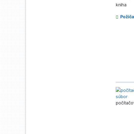
kniha
Požiča
počítačo