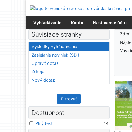
Prejsť na obsah
Prejsť na menu
Prehlásenie o webovej prístupnosti
Vyhľadávanie
Konto
Nastavenie účtu
Výsledky vyhľadávania
Súvisiace stránky
Zdroj
Nájd
Výsledky vyhľadávania
Váš d
Zasielanie noviniek (SDI).
Upraviť dotaz
Zdroje
Nový dotaz
Filtrovať
Dostupnosť
Plný text
14