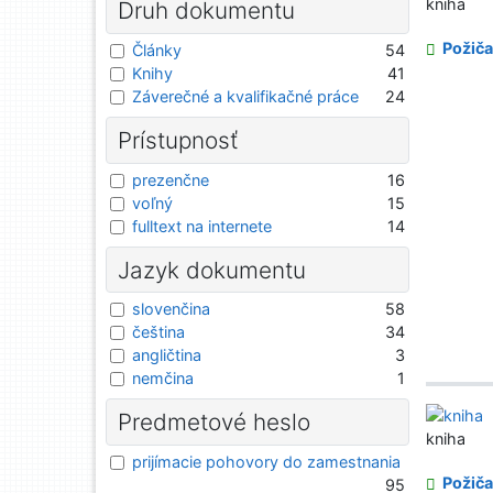
kniha
Druh dokumentu
Požiča
Články
54
Knihy
41
Záverečné a kvalifikačné práce
24
Prístupnosť
prezenčne
16
voľný
15
fulltext na internete
14
Jazyk dokumentu
slovenčina
58
čeština
34
angličtina
3
nemčina
1
Predmetové heslo
kniha
prijímacie pohovory do zamestnania
Požiča
95