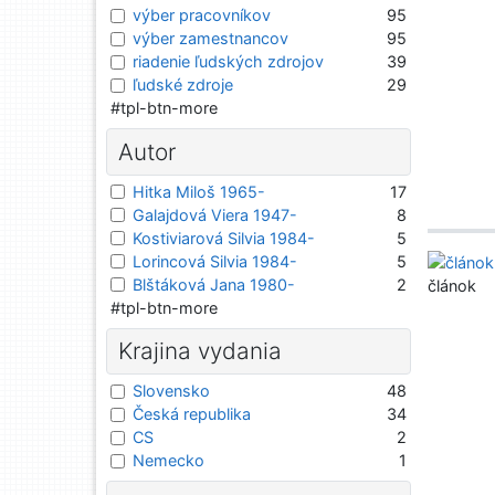
výber pracovníkov
95
výber zamestnancov
95
riadenie ľudských zdrojov
39
ľudské zdroje
29
#tpl-btn-more
Autor
Hitka Miloš 1965-
17
Galajdová Viera 1947-
8
Kostiviarová Silvia 1984-
5
Lorincová Silvia 1984-
5
Blštáková Jana 1980-
2
článok
#tpl-btn-more
Krajina vydania
Slovensko
48
Česká republika
34
CS
2
Nemecko
1