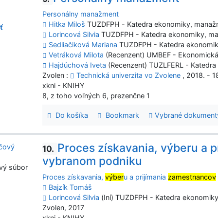
Personálny manažment
Hitka Miloš
TUZDFPH - Katedra ekonomiky, manažm
ť
Lorincová Silvia
TUZDFPH - Katedra ekonomiky, ma
Sedliačiková Mariana
TUZDFPH - Katedra ekonomik
Vetráková Milota
(Recenzent) UMBEF - Ekonomická 
Hajdúchová Iveta
(Recenzent) TUZLFERL - Katedra l
Zvolen :
Technická univerzita vo Zvolene
, 2018. - 18
xkni - KNIHY
8, z toho voľných 6, prezenčne 1
Do košíka
Bookmark
Vybrané dokument
Proces získavania, výberu a 
10.
vybranom podniku
vý súbor
Proces získavania,
výber
u a prijímania
zamestnancov
Bajzík Tomáš
Lorincová Silvia
(Iní) TUZDFPH - Katedra ekonomik
Zvolen, 2017
xkni - KNIHY