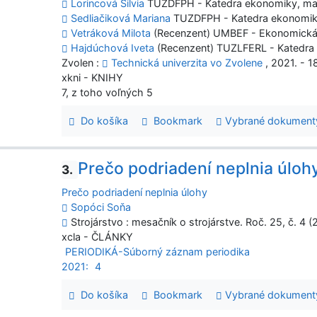
Lorincová Silvia
TUZDFPH - Katedra ekonomiky, ma
Sedliačiková Mariana
TUZDFPH - Katedra ekonomik
Vetráková Milota
(Recenzent) UMBEF - Ekonomická 
Hajdúchová Iveta
(Recenzent) TUZLFERL - Katedra l
Zvolen :
Technická univerzita vo Zvolene
, 2021. - 18
xkni - KNIHY
7, z toho voľných 5
Do košíka
Bookmark
Vybrané dokument
Prečo podriadení neplnia úloh
3.
Prečo podriadení neplnia úlohy
Sopóci Soňa
Strojárstvo : mesačník o strojárstve. Roč. 25, č. 4 (
xcla - ČLÁNKY
PERIODIKÁ-Súborný záznam periodika
2021:
4
Do košíka
Bookmark
Vybrané dokument