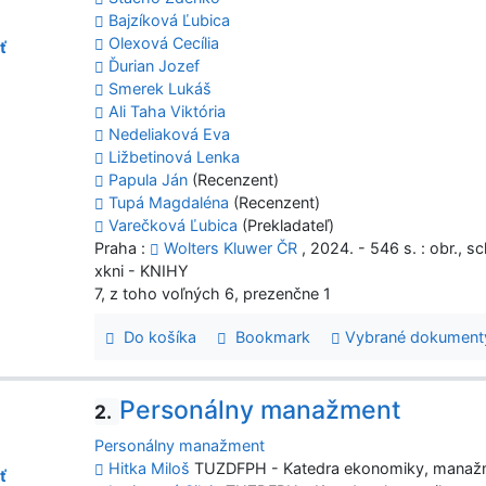
Bajzíková Ľubica
Olexová Cecília
ť
Ďurian Jozef
Smerek Lukáš
Ali Taha Viktória
Nedeliaková Eva
Ližbetinová Lenka
Papula Ján
(Recenzent)
Tupá Magdaléna
(Recenzent)
Varečková Ľubica
(Prekladateľ)
Praha :
Wolters Kluwer ČR
, 2024. - 546 s. : obr., sc
xkni - KNIHY
7, z toho voľných 6, prezenčne 1
Do košíka
Bookmark
Vybrané dokument
Personálny manažment
2.
Personálny manažment
Hitka Miloš
TUZDFPH - Katedra ekonomiky, manažm
ť