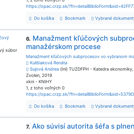
https://opac.crzp.sk/?fn=detailBiblioForm&sid=4
Do košíka
Bookmark
Vybrané dokument
Manažment kľúčových subpro
6.
manažérskom procese
vý súbor
Manažment kľúčových subprocesov vo vybranom m
Kulišiaková Renáta
Sujová Andrea
(Iní) TUZDFPH - Katedra ekonomiky
Zvolen, 2019
xkni - KNIHY
1, z toho voľných 0
https://opac.crzp.sk/?fn=detailBiblioForm&sid=5
Do košíka
Bookmark
Vybrané dokument
Ako súvisí autorita šéfa s pln
7.