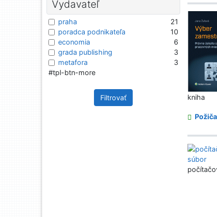
Vydavateľ
praha
21
poradca podnikateľa
10
economia
6
grada publishing
3
metafora
3
#tpl-btn-more
kniha
Filtrovať
Požiča
počítačo