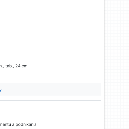
h., tab., 24 cm
y
entu a podnikania