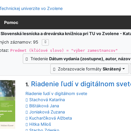
Pomoc
:
Slovenská lesnícka a drevárska knižnica pri TU vo Zvolene - K
ených záznamov: 95
otaz:
Predmet (kľúčové slovo) = "výber zamestnancov"
Triedenie
Dátum vydania (zostupne), autor, názov
Zobrazovacie formáty
Skrátený
Riadenie ľudí v digitálnom sve
1.
Riadenie ľudí v digitálnom svete
Stachová Katarína
Blštáková Jana
Joniaková Zuzana
Kucharčíková Alžbeta
Hitka Miloš
Stacho Zdenko