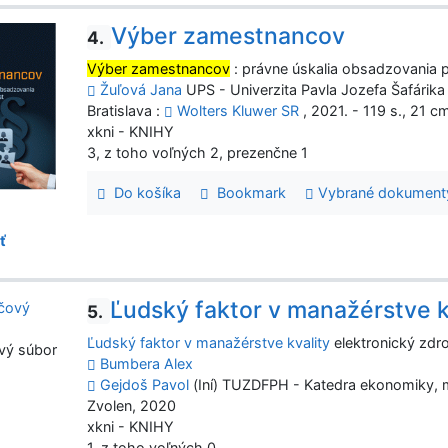
Výber zamestnancov
4.
Výber zamestnancov
: právne úskalia obsadzovania 
Žuľová Jana
UPS - Univerzita Pavla Jozefa Šafárika
Bratislava :
Wolters Kluwer SR
, 2021. - 119 s., 21 c
xkni - KNIHY
3, z toho voľných 2, prezenčne 1
Do košíka
Bookmark
Vybrané dokument
ť
Ľudský faktor v manažérstve k
5.
Ľudský faktor v manažérstve kvality
elektronický zdro
vý súbor
Bumbera Alex
Gejdoš Pavol
(Iní) TUZDFPH - Katedra ekonomiky,
Zvolen, 2020
xkni - KNIHY
1, z toho voľných 0