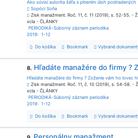
Ako súvisí autorita šéfa s plnením úloh podriadených
Sopóci Soňa
Zisk manažment. Roč. 11, č. 11 (2019), s. 52-55. - Ž
xcla - ČLÁNKY
PERIODIKÁ-Súborný záznam periodika
2019:
1-12
Do košíka
Bookmark
Vybrané dokument
Hľadáte manažére do firmy ? 
8.
Hľadáte manažére do firmy ? Zoženie vám ho lovec h
Zisk manažment. Roč. 11, č. 10 (2019), s. 54-58. - Ž
xcla - ČLÁNKY
PERIODIKÁ-Súborný záznam periodika
2019:
1-12
Do košíka
Bookmark
Vybrané dokument
Personálny manažment
9.