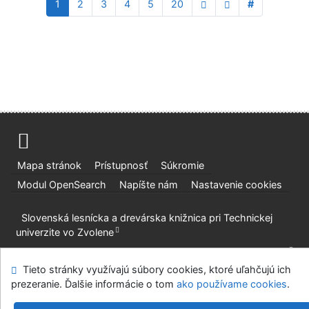
1
2
3
4
5
20
#
Mapa stránok
Prístupnosť
Súkromie
Modul OpenSearch
Napíšte nám
Nastavenie cookies
Slovenská lesnícka a drevárska knižnica pri Technickej
univerzite vo Zvolene
©1993-2026
IPAC
v.4.8.63a
-
Cosmotron Slovakia, s.r.o.
Tieto stránky využívajú súbory cookies, ktoré uľahčujú ich
prezeranie. Ďalšie informácie o tom
ako používame cookies
.