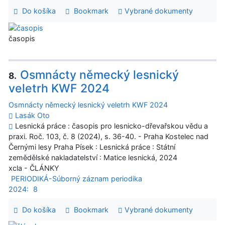
Do košíka
Bookmark
Vybrané dokumenty
časopis
Osmnácty německý lesnický
8.
veletrh KWF 2024
Osmnácty německý lesnický veletrh KWF 2024
Lasák Oto
Lesnická práce : časopis pro lesnicko-dřevařskou vědu a
praxi. Roč. 103, č. 8 (2024), s. 36-40. - Praha Kostelec nad
Černými lesy Praha Písek : Lesnická práce : Státní
zemědělské nakladatelství : Matice lesnická, 2024
xcla - ČLÁNKY
PERIODIKÁ-Súborný záznam periodika
2024:
8
Do košíka
Bookmark
Vybrané dokumenty