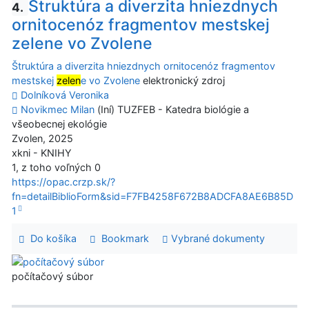
Štruktúra a diverzita hniezdnych
4.
ornitocenóz fragmentov mestskej
zelene vo Zvolene
Štruktúra a diverzita hniezdnych ornitocenóz fragmentov
mestskej
zelen
e vo Zvolene
elektronický zdroj
Dolníková Veronika
Novikmec Milan
(Iní) TUZFEB - Katedra biológie a
všeobecnej ekológie
Zvolen, 2025
xkni - KNIHY
1, z toho voľných 0
https://opac.crzp.sk/?
fn=detailBiblioForm&sid=F7FB4258F672B8ADCFA8AE6B85D
1
Do košíka
Bookmark
Vybrané dokumenty
počítačový súbor