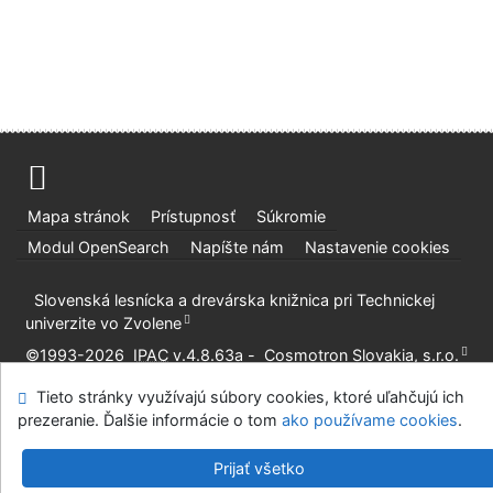
Mapa stránok
Prístupnosť
Súkromie
Modul OpenSearch
Napíšte nám
Nastavenie cookies
Slovenská lesnícka a drevárska knižnica pri Technickej
univerzite vo Zvolene
©1993-2026
IPAC
v.4.8.63a
-
Cosmotron Slovakia, s.r.o.
Tieto stránky využívajú súbory cookies, ktoré uľahčujú ich
prezeranie. Ďalšie informácie o tom
ako používame cookies
.
Prijať všetko