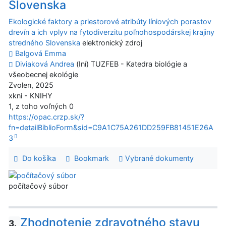
Slovenska
Ekologické faktory a priestorové atribúty líniových porastov
drevín a ich vplyv na fytodiverzitu poľnohospodárskej krajiny
stredného Slovenska
elektronický zdroj
Balgová Emma
Diviaková Andrea
(Iní) TUZFEB - Katedra biológie a
všeobecnej ekológie
Zvolen, 2025
xkni - KNIHY
1, z toho voľných 0
https://opac.crzp.sk/?
fn=detailBiblioForm&sid=C9A1C75A261DD259FB81451E26A
3
Do košíka
Bookmark
Vybrané dokumenty
počítačový súbor
Zhodnotenie zdravotného stavu
3.