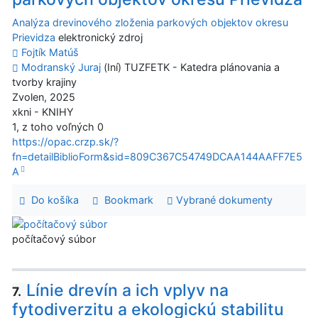
Analýza drevinového zloženia parkových objektov okresu
Prievidza
elektronický zdroj
Fojtík Matúš
Modranský Juraj
(Iní) TUZFETK - Katedra plánovania a
tvorby krajiny
Zvolen, 2025
xkni - KNIHY
1, z toho voľných 0
https://opac.crzp.sk/?
fn=detailBiblioForm&sid=809C367C54749DCAA144AAFF7E5
A
Do košíka
Bookmark
Vybrané dokumenty
počítačový súbor
Línie drevín a ich vplyv na
7.
fytodiverzitu a ekologickú stabilitu