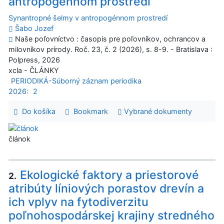
antropogénnom prostredí
Synantropné šelmy v antropogénnom prostredí
Šabo Jozef
Naše poľovníctvo : časopis pre poľovníkov, ochrancov a
milovníkov prírody. Roč. 23, č. 2 (2026), s. 8-9. - Bratislava :
Polpress, 2026
xcla - ČLÁNKY
PERIODIKÁ-Súborný záznam periodika
2026:
2
Do košíka
Bookmark
Vybrané dokumenty
článok
Ekologické faktory a priestorové
2.
atribúty líniových porastov drevín a
ich vplyv na fytodiverzitu
poľnohospodárskej krajiny stredného