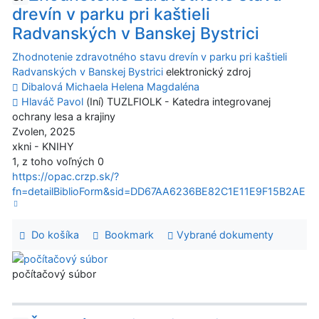
drevín v parku pri kaštieli
Radvanských v Banskej Bystrici
Zhodnotenie zdravotného stavu drevín v parku pri kaštieli
Radvanských v Banskej Bystrici
elektronický zdroj
Dibalová Michaela Helena Magdaléna
Hlaváč Pavol
(Iní) TUZLFIOLK - Katedra integrovanej
ochrany lesa a krajiny
Zvolen, 2025
xkni - KNIHY
1, z toho voľných 0
https://opac.crzp.sk/?
fn=detailBiblioForm&sid=DD67AA6236BE82C1E11E9F15B2AE
Do košíka
Bookmark
Vybrané dokumenty
počítačový súbor