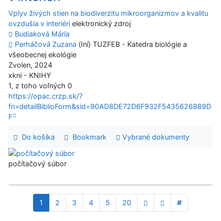
Vplyv živých stien na biodiverzitu mikroorganizmov a kvalitu
ovzdušia v interiéri
elektronický zdroj
Budiaková Mária
Perháčová Zuzana
(Iní) TUZFEB - Katedra biológie a
všeobecnej ekológie
Zvolen, 2024
xkni - KNIHY
1, z toho voľných 0
https://opac.crzp.sk/?
fn=detailBiblioForm&sid=90AD8DE72D6F932F5435626889D
F
Do košíka
Bookmark
Vybrané dokumenty
počítačový súbor
1
2
3
4
5
20
#