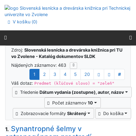
Prejsť na obsah
Prejsť na menu
Prehlásenie o webovej prístupnosti
V košíku (
0
)
Výsledky vyhľadávania
Zdroj:
Slovenská lesnícka a drevárska knižnica pri TU
vo Zvolene - Katalóg dokumentov SLDK
Nájdených záznamov: 463
1
2
3
4
5
20
#
Váš dotaz:
Predmet (kľúčové slovo) = "zeleň"
Triedenie
Dátum vydania (zostupne), autor, názov
Počet záznamov
10
Zobrazovacie formáty
Skrátený
Do košíka
Synantropné šelmy v
1.