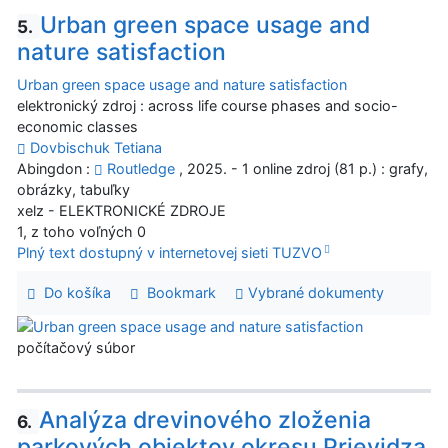
Urban green space usage and
5.
nature satisfaction
Urban green space usage and nature satisfaction
elektronický zdroj : across life course phases and socio-
economic classes
Dovbischuk Tetiana
Abingdon :
Routledge
, 2025. - 1 online zdroj (81 p.) : grafy,
obrázky, tabuľky
xelz - ELEKTRONICKÉ ZDROJE
1, z toho voľných 0
Plný text dostupný v internetovej sieti TUZVO
Do košíka
Bookmark
Vybrané dokumenty
počítačový súbor
Analýza drevinového zloženia
6.
parkových objektov okresu Prievidza