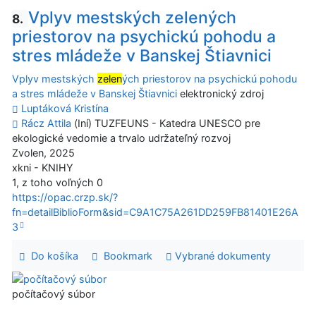
Vplyv mestských zelených
8.
priestorov na psychickú pohodu a
stres mládeže v Banskej Štiavnici
Vplyv mestských
zelen
ých priestorov na psychickú pohodu
a stres mládeže v Banskej Štiavnici
elektronický zdroj
Luptáková Kristína
Rácz Attila
(Iní) TUZFEUNS - Katedra UNESCO pre
ekologické vedomie a trvalo udržateľný rozvoj
Zvolen, 2025
xkni - KNIHY
1, z toho voľných 0
https://opac.crzp.sk/?
fn=detailBiblioForm&sid=C9A1C75A261DD259FB81401E26A
3
Do košíka
Bookmark
Vybrané dokumenty
počítačový súbor