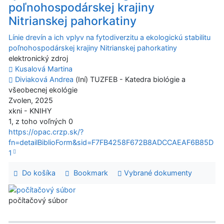
poľnohospodárskej krajiny
Nitrianskej pahorkatiny
Línie drevín a ich vplyv na fytodiverzitu a ekologickú stabilitu
poľnohospodárskej krajiny Nitrianskej pahorkatiny
elektronický zdroj
Kusalová Martina
Diviaková Andrea
(Iní) TUZFEB - Katedra biológie a
všeobecnej ekológie
Zvolen, 2025
xkni - KNIHY
1, z toho voľných 0
https://opac.crzp.sk/?
fn=detailBiblioForm&sid=F7FB4258F672B8ADCCAEAF6B85D
1
Do košíka
Bookmark
Vybrané dokumenty
počítačový súbor