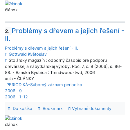
článok
Problémy s dřevem a jejich řešení -
2.
II.
Problémy s dřevem a jejich řešení - II.
Gottwald Květoslav
Stolársky magazín : odborný časopis pre podporu
drevárskej a nábytkárskej výroby. Roč. 7, č. 9 (2006), s. 86-
88. - Banská Bystrica : Trendwood-twd, 2006
xcla - ČLÁNKY
PERIODIKÁ-Súborný záznam periodika
2006:
9
2006:
1-12
Do košíka
Bookmark
Vybrané dokumenty
článok