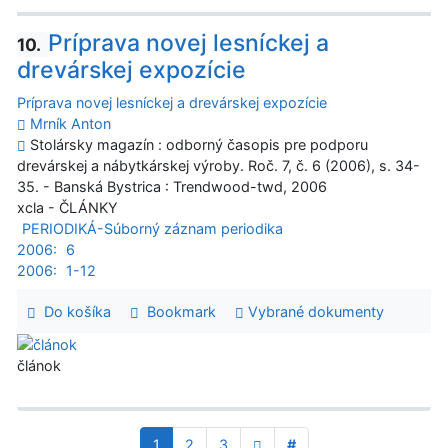
Príprava novej lesníckej a
10.
drevárskej expozície
Príprava novej lesníckej a drevárskej expozície
Mrník Anton
Stolársky magazín : odborný časopis pre podporu
drevárskej a nábytkárskej výroby. Roč. 7, č. 6 (2006), s. 34-
35. - Banská Bystrica : Trendwood-twd, 2006
xcla - ČLÁNKY
PERIODIKÁ-Súborný záznam periodika
2006:
6
2006:
1-12
Do košíka
Bookmark
Vybrané dokumenty
článok
1
2
3
#