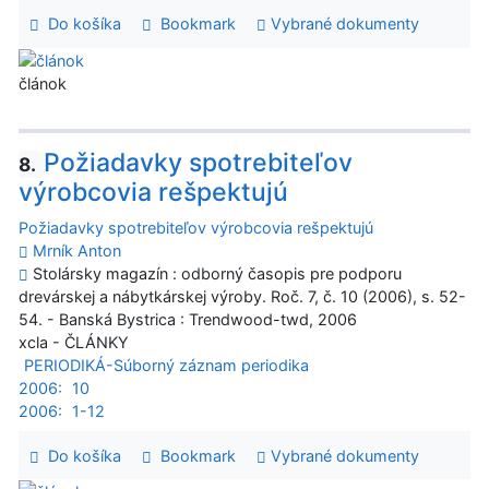
Do košíka
Bookmark
Vybrané dokumenty
článok
Požiadavky spotrebiteľov
8.
výrobcovia rešpektujú
Požiadavky spotrebiteľov výrobcovia rešpektujú
Mrník Anton
Stolársky magazín : odborný časopis pre podporu
drevárskej a nábytkárskej výroby. Roč. 7, č. 10 (2006), s. 52-
54. - Banská Bystrica : Trendwood-twd, 2006
xcla - ČLÁNKY
PERIODIKÁ-Súborný záznam periodika
2006:
10
2006:
1-12
Do košíka
Bookmark
Vybrané dokumenty