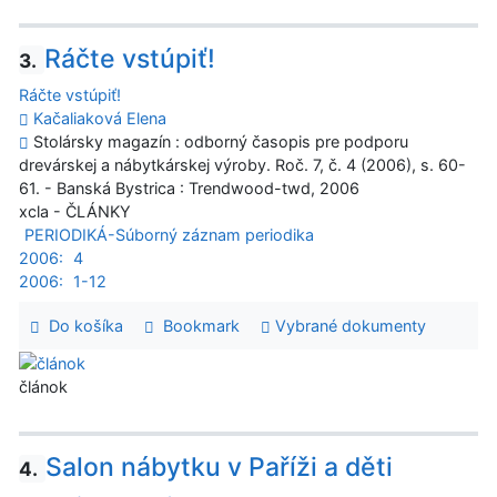
Ráčte vstúpiť!
3.
Ráčte vstúpiť!
Kačaliaková Elena
Stolársky magazín : odborný časopis pre podporu
drevárskej a nábytkárskej výroby. Roč. 7, č. 4 (2006), s. 60-
61. - Banská Bystrica : Trendwood-twd, 2006
xcla - ČLÁNKY
PERIODIKÁ-Súborný záznam periodika
2006:
4
2006:
1-12
Do košíka
Bookmark
Vybrané dokumenty
článok
Salon nábytku v Paříži a děti
4.