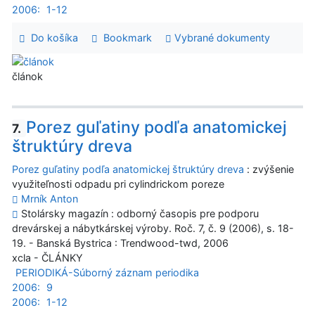
2006:
1-12
Do košíka
Bookmark
Vybrané dokumenty
článok
Porez guľatiny podľa anatomickej
7.
štruktúry dreva
Porez guľatiny podľa anatomickej štruktúry dreva
: zvýšenie
využiteľnosti odpadu pri cylindrickom poreze
Mrník Anton
Stolársky magazín : odborný časopis pre podporu
drevárskej a nábytkárskej výroby. Roč. 7, č. 9 (2006), s. 18-
19. - Banská Bystrica : Trendwood-twd, 2006
xcla - ČLÁNKY
PERIODIKÁ-Súborný záznam periodika
2006:
9
2006:
1-12