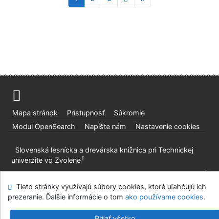
Mapa stránok
Prístupnosť
Súkromie
Modul OpenSearch
Napíšte nám
Nastavenie cookies
Slovenská lesnícka a drevárska knižnica pri Technickej
univerzite vo Zvolene
©1993-2026
IPAC
v.4.8.63a
-
Cosmotron Slovakia, s.r.o.
Tieto stránky využívajú súbory cookies, ktoré uľahčujú ich
prezeranie. Ďalšie informácie o tom
ako používame cookies
.
Prijať všetko