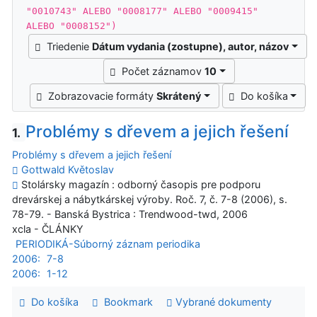
"0010743" ALEBO "0008177" ALEBO "0009415"
ALEBO "0008152")
Triedenie
Dátum vydania (zostupne), autor, názov
Počet záznamov
10
Zobrazovacie formáty
Skrátený
Do košíka
Problémy s dřevem a jejich řešení
1.
Problémy s dřevem a jejich řešení
Gottwald Květoslav
Stolársky magazín : odborný časopis pre podporu
drevárskej a nábytkárskej výroby. Roč. 7, č. 7-8 (2006), s.
78-79. - Banská Bystrica : Trendwood-twd, 2006
xcla - ČLÁNKY
PERIODIKÁ-Súborný záznam periodika
2006:
7-8
2006:
1-12
Do košíka
Bookmark
Vybrané dokumenty