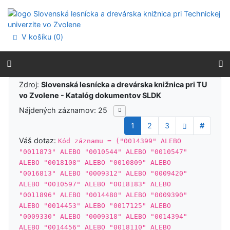
Prejsť na obsah
Prejsť na menu
Prehlásenie o webovej prístupnosti
V košíku (
0
)
Výsledky vyhľadávania
Zdroj:
Slovenská lesnícka a drevárska knižnica pri TU
vo Zvolene - Katalóg dokumentov SLDK
Nájdených záznamov: 25
1
2
3
#
Váš dotaz:
Kód záznamu = ("0014399" ALEBO
"0011873" ALEBO "0010544" ALEBO "0010547"
ALEBO "0018108" ALEBO "0010809" ALEBO
"0016813" ALEBO "0009312" ALEBO "0009420"
ALEBO "0010597" ALEBO "0018183" ALEBO
"0011896" ALEBO "0014480" ALEBO "0009390"
ALEBO "0014453" ALEBO "0017125" ALEBO
"0009330" ALEBO "0009318" ALEBO "0014394"
ALEBO "0014456" ALEBO "0018110" ALEBO