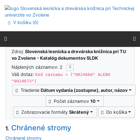
Prejsť na obsah
Prejsť na menu
Prehlásenie o webovej prístupnosti
V košíku (
0
)
Výsledky vyhľadávania
Zdroj:
Slovenská lesnícka a drevárska knižnica pri TU
vo Zvolene - Katalóg dokumentov SLDK
Nájdených záznamov: 2
Váš dotaz:
Kód záznamu = ("0024660" ALEBO
"0024673")
Triedenie
Dátum vydania (zostupne), autor, názov
Počet záznamov
10
Zobrazovacie formáty
Skrátený
Do košíka
Chránené stromy
1.
Chránené stromy