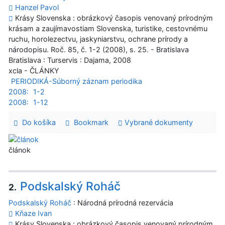
Hanzel Pavol
Krásy Slovenska : obrázkový časopis venovaný prírodným
krásam a zaujímavostiam Slovenska, turistike, cestovnému
ruchu, horolezectvu, jaskyniarstvu, ochrane prírody a
národopisu. Roč. 85, č. 1-2 (2008), s. 25. - Bratislava
Bratislava : Turservis : Dajama, 2008
xcla - ČLÁNKY
PERIODIKÁ-Súborný záznam periodika
2008:
1-2
2008:
1-12
Do košíka
Bookmark
Vybrané dokumenty
článok
Podskalský Roháč
2.
Podskalský Roháč
: Národná prírodná rezervácia
Kňaze Ivan
Krásy Slovenska : obrázkový časopis venovaný prírodným