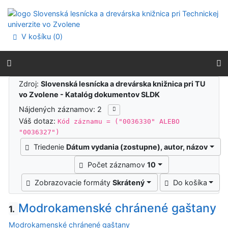
Prejsť na obsah
Prejsť na menu
Prehlásenie o webovej prístupnosti
V košíku (
0
)
Výsledky vyhľadávania
Zdroj:
Slovenská lesnícka a drevárska knižnica pri TU
vo Zvolene - Katalóg dokumentov SLDK
Nájdených záznamov: 2
Váš dotaz:
Kód záznamu = ("0036330" ALEBO
"0036327")
Triedenie
Dátum vydania (zostupne), autor, názov
Počet záznamov
10
Zobrazovacie formáty
Skrátený
Do košíka
Modrokamenské chránené gaštany
1.
Modrokamenské chránené gaštany