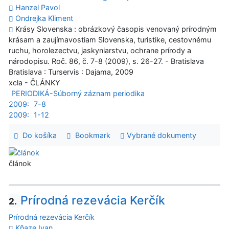
Hanzel Pavol
Ondrejka Kliment
Krásy Slovenska : obrázkový časopis venovaný prírodným
krásam a zaujímavostiam Slovenska, turistike, cestovnému
ruchu, horolezectvu, jaskyniarstvu, ochrane prírody a
národopisu. Roč. 86, č. 7-8 (2009), s. 26-27. - Bratislava
Bratislava : Turservis : Dajama, 2009
xcla - ČLÁNKY
PERIODIKÁ-Súborný záznam periodika
2009:
7-8
2009:
1-12
Do košíka
Bookmark
Vybrané dokumenty
článok
Prírodná rezevácia Kerčík
2.
Prírodná rezevácia Kerčík
Kňaze Ivan