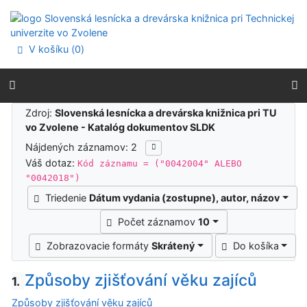
Prejsť na obsah
Prejsť na menu
Prehlásenie o webovej prístupnosti
V košíku (
0
)
Výsledky vyhľadávania
Zdroj:
Slovenská lesnícka a drevárska knižnica pri TU
vo Zvolene - Katalóg dokumentov SLDK
Nájdených záznamov: 2
Váš dotaz:
Kód záznamu = ("0042004" ALEBO
"0042018")
Triedenie
Dátum vydania (zostupne), autor, názov
Počet záznamov
10
Zobrazovacie formáty
Skrátený
Do košíka
Způsoby zjišťování věku zajíců
1.
Způsoby zjišťování věku zajíců