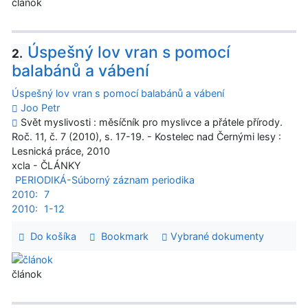
článok
Úspešný lov vran s pomocí
2.
balabánů a vábení
Úspešný lov vran s pomocí balabánů a vábení
Joo Petr
Svět myslivosti : měsíčník pro myslivce a přátele přírody.
Roč. 11, č. 7 (2010), s. 17-19. - Kostelec nad Černými lesy :
Lesnická práce, 2010
xcla - ČLÁNKY
PERIODIKÁ-Súborný záznam periodika
2010:
7
2010:
1-12
Do košíka
Bookmark
Vybrané dokumenty
článok