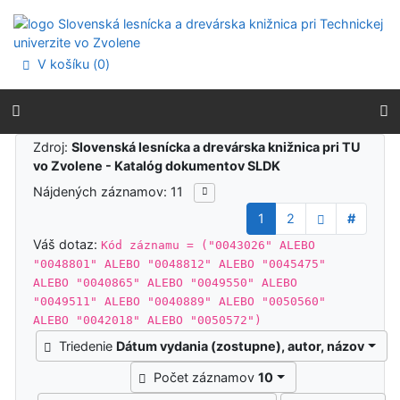
Prejsť na obsah
Prejsť na menu
Prehlásenie o webovej prístupnosti
V košíku (
0
)
Výsledky vyhľadávania
Zdroj:
Slovenská lesnícka a drevárska knižnica pri TU
vo Zvolene - Katalóg dokumentov SLDK
Nájdených záznamov: 11
1
2
#
Váš dotaz:
Kód záznamu = ("0043026" ALEBO
"0048801" ALEBO "0048812" ALEBO "0045475"
ALEBO "0040865" ALEBO "0049550" ALEBO
"0049511" ALEBO "0040889" ALEBO "0050560"
ALEBO "0042018" ALEBO "0050572")
Triedenie
Dátum vydania (zostupne), autor, názov
Počet záznamov
10