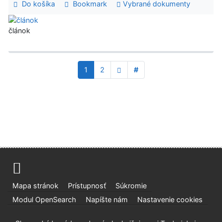
Do košíka
Bookmark
Vybrané dokumenty
článok
1
2
#
Mapa stránok
Prístupnosť
Súkromie
Modul OpenSearch
Napíšte nám
Nastavenie cookies