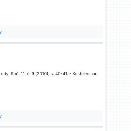
y
rody. Roč. 11, č. 9 (2010), s. 40-41. - Kostelec nad
y