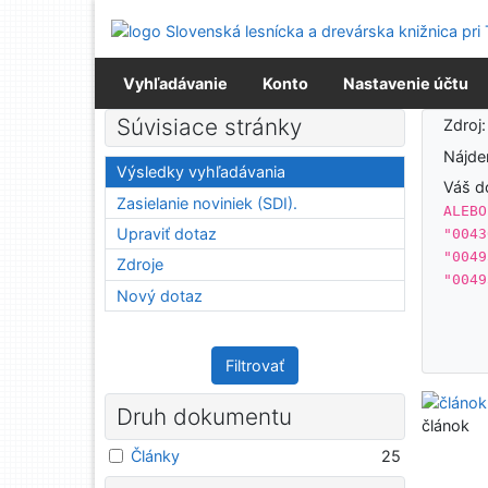
Prejsť na obsah
Prejsť na menu
Prehlásenie o webovej prístupnosti
Vyhľadávanie
Konto
Nastavenie účtu
Výsledky vyhľadávania
Súvisiace stránky
Zdroj
Nájd
Výsledky vyhľadávania
Váš d
Zasielanie noviniek (SDI).
ALEBO
Upraviť dotaz
"0043
"0049
Zdroje
"0049
Nový dotaz
Filtrovať
Druh dokumentu
článok
Články
25