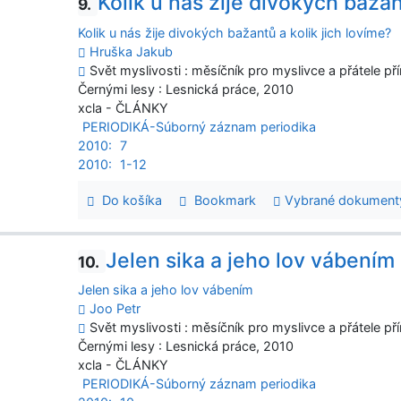
Kolik u nás žije divokých bažan
9.
Kolik u nás žije divokých bažantů a kolik jich lovíme?
Hruška Jakub
Svět myslivosti : měsíčník pro myslivce a přátele přír
Černými lesy : Lesnická práce, 2010
xcla - ČLÁNKY
PERIODIKÁ-Súborný záznam periodika
2010:
7
2010:
1-12
Do košíka
Bookmark
Vybrané dokument
Jelen sika a jeho lov vábením
10.
Jelen sika a jeho lov vábením
Joo Petr
Svět myslivosti : měsíčník pro myslivce a přátele pří
Černými lesy : Lesnická práce, 2010
xcla - ČLÁNKY
PERIODIKÁ-Súborný záznam periodika