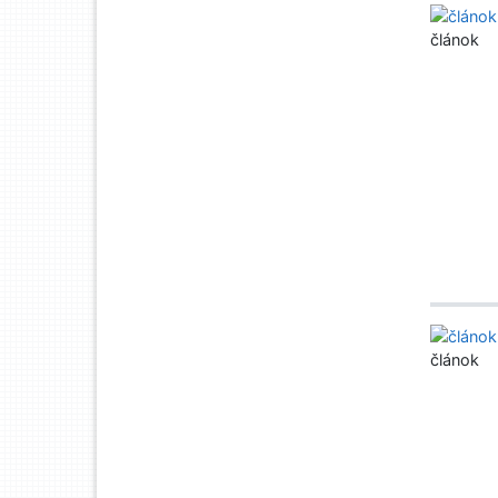
článok
článok