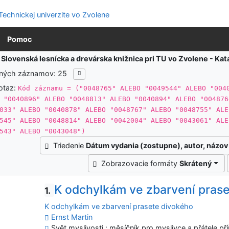
Pomoc
:
Slovenská lesnícka a drevárska knižnica pri TU vo Zvolene - K
ených záznamov: 25
otaz:
Kód záznamu = ("0048765" ALEBO "0049544" ALEBO "004
 "0040896" ALEBO "0048813" ALEBO "0040894" ALEBO "004876
033" ALEBO "0040878" ALEBO "0048767" ALEBO "0048755" ALE
545" ALEBO "0048814" ALEBO "0042004" ALEBO "0043061" ALE
543" ALEBO "0043048")
Triedenie
Dátum vydania (zostupne), autor, názov
Zobrazovacie formáty
Skrátený
K odchylkám ve zbarvení pras
1.
K odchylkám ve zbarvení prasete divokého
Ernst Martin
Svět myslivosti : měsíčník pro myslivce a přátele přír