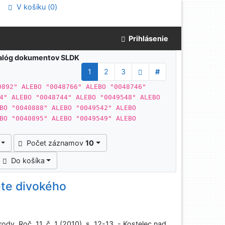
V košíku (
0
)
Prihlásenie
atalóg dokumentov SLDK
1
2
3
#
0892" ALEBO "0048766" ALEBO "0048746"
4" ALEBO "0048744" ALEBO "0049548" ALEBO
BO "0040888" ALEBO "0049542" ALEBO
BO "0040895" ALEBO "0049549" ALEBO
Počet záznamov
10
Do košíka
ete divokého
ody. Roč. 11, č. 1 (2010), s. 12-13. - Kostelec nad