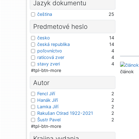
Jazyk dokumentu
čeština
25
Predmetové heslo
česko
14
česká republika
14
poľovníctvo
4
raticová zver
4
stavy zveri
4
#tpl-btn-more
článok
Autor
Fencl Jiří
2
Hanák Jiří
2
Lamka Jiří
2
Rakušan Ctirad 1922-2021
2
Šustr Pavel
2
#tpl-btn-more
Krajina vydania