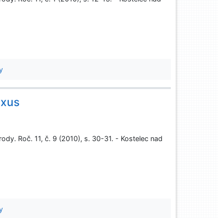
y
axus
rody. Roč. 11, č. 9 (2010), s. 30-31. - Kostelec nad
y