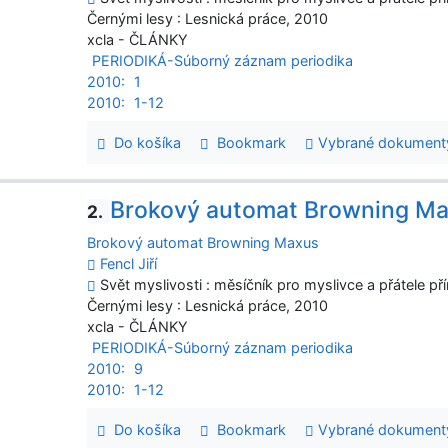
Černými lesy : Lesnická práce, 2010
xcla - ČLÁNKY
PERIODIKÁ-Súborný záznam periodika
2010:
1
2010:
1-12
Do košíka
Bookmark
Vybrané dokument
Brokový automat Browning M
2.
Brokový automat Browning Maxus
Fencl Jiří
Svět myslivosti : měsíčník pro myslivce a přátele pří
Černými lesy : Lesnická práce, 2010
xcla - ČLÁNKY
PERIODIKÁ-Súborný záznam periodika
2010:
9
2010:
1-12
Do košíka
Bookmark
Vybrané dokument