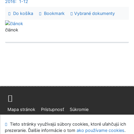
2016:
1-12
Do košíka
Bookmark
Vybrané dokumenty
článok
Mapa stránok
Prístupnosť
Súkromie
Modul OpenSearch
Napíšte nám
Nastavenie cookies
Tieto stránky využívajú súbory cookies, ktoré uľahčujú ich
prezeranie. Ďalšie informácie o tom
ako používame cookies
.
Slovenská lesnícka a drevárska knižnica pri Technickej