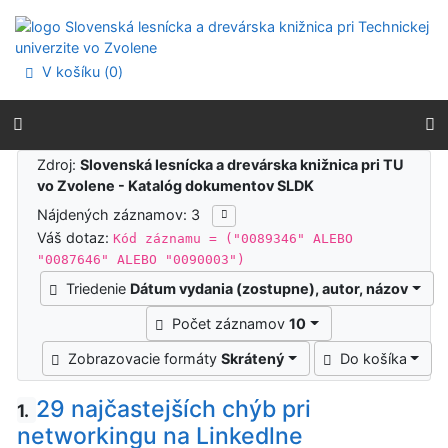
Prejsť na obsah
Prejsť na menu
Prehlásenie o webovej prístupnosti
V košíku (
0
)
Výsledky vyhľadávania
Zdroj:
Slovenská lesnícka a drevárska knižnica pri TU
vo Zvolene - Katalóg dokumentov SLDK
Nájdených záznamov: 3
Váš dotaz:
Kód záznamu = ("0089346" ALEBO
"0087646" ALEBO "0090003")
Triedenie
Dátum vydania (zostupne), autor, názov
Počet záznamov
10
Zobrazovacie formáty
Skrátený
Do košíka
29 najčastejších chýb pri
1.
networkingu na Linkedlne