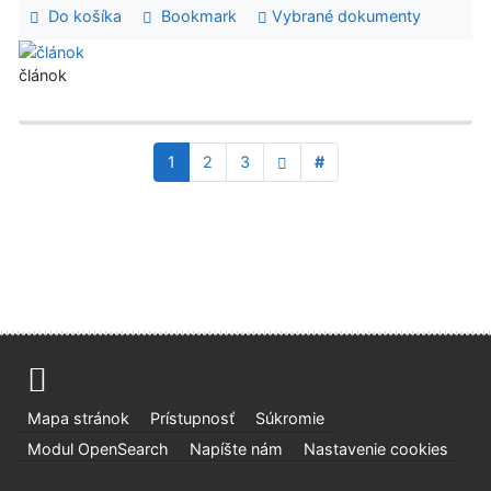
Do košíka
Bookmark
Vybrané dokumenty
článok
1
2
3
#
Mapa stránok
Prístupnosť
Súkromie
Modul OpenSearch
Napíšte nám
Nastavenie cookies