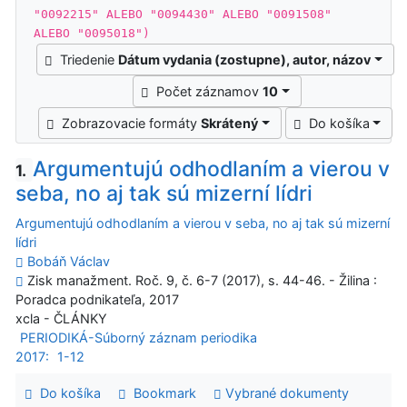
"0092215" ALEBO "0094430" ALEBO "0091508"
ALEBO "0095018")
Triedenie
Dátum vydania (zostupne), autor, názov
Počet záznamov
10
Zobrazovacie formáty
Skrátený
Do košíka
Argumentujú odhodlaním a vierou v
1.
seba, no aj tak sú mizerní lídri
Argumentujú odhodlaním a vierou v seba, no aj tak sú mizerní
lídri
Bobáň Václav
Zisk manažment. Roč. 9, č. 6-7 (2017), s. 44-46. - Žilina :
Poradca podnikateľa, 2017
xcla - ČLÁNKY
PERIODIKÁ-Súborný záznam periodika
2017:
1-12
Do košíka
Bookmark
Vybrané dokumenty