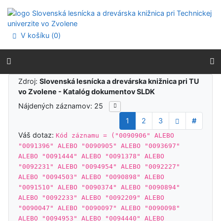
Prejsť na obsah
Prejsť na menu
Prehlásenie o webovej prístupnosti
V košíku (
0
)
Výsledky vyhľadávania
Zdroj:
Slovenská lesnícka a drevárska knižnica pri TU
vo Zvolene - Katalóg dokumentov SLDK
Nájdených záznamov: 25
1
2
3
#
Váš dotaz:
Kód záznamu = ("0090906" ALEBO
"0091396" ALEBO "0090905" ALEBO "0093697"
ALEBO "0091444" ALEBO "0091378" ALEBO
"0092231" ALEBO "0094954" ALEBO "0092227"
ALEBO "0094503" ALEBO "0090898" ALEBO
"0091510" ALEBO "0090374" ALEBO "0090894"
ALEBO "0092233" ALEBO "0092209" ALEBO
"0090047" ALEBO "0090097" ALEBO "0090098"
ALEBO "0094953" ALEBO "0094440" ALEBO