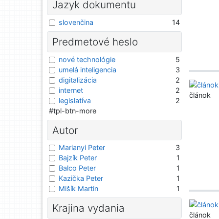
Jazyk dokumentu
slovenčina
14
Predmetové heslo
nové technológie
5
umelá inteligencia
3
digitalizácia
2
internet
2
článok
legislatíva
2
#tpl-btn-more
Autor
Marianyi Peter
3
Bajzík Peter
1
Balco Peter
1
Kazička Peter
1
Mišík Martin
1
Krajina vydania
článok