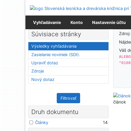
Prejsť na obsah
Prejsť na menu
Prehlásenie o webovej prístupnosti
Vyhľadávanie
Konto
Nastavenie účtu
Výsledky vyhľadávania
Súvisiace stránky
Zdroj
Nájd
Výsledky vyhľadávania
Váš d
Zasielanie noviniek (SDI).
ALEBO
Upraviť dotaz
"0108
Zdroje
Nový dotaz
Filtrovať
článok
Druh dokumentu
Články
14