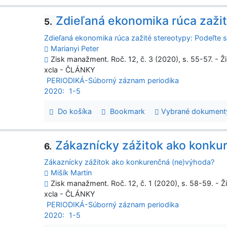
Zdieľaná ekonomika rúca zažit
5.
Zdieľaná ekonomika rúca zažité stereotypy: Podeľte s
Marianyi Peter
Zisk manažment. Roč. 12, č. 3 (2020), s. 55-57. - Ž
xcla - ČLÁNKY
PERIODIKÁ-Súborný záznam periodika
2020:
1-5
Do košíka
Bookmark
Vybrané dokument
Zákaznícky zážitok ako konku
6.
Zákaznícky zážitok ako konkurenčná (ne)výhoda?
Mišík Martin
Zisk manažment. Roč. 12, č. 1 (2020), s. 58-59. - Ž
xcla - ČLÁNKY
PERIODIKÁ-Súborný záznam periodika
2020:
1-5