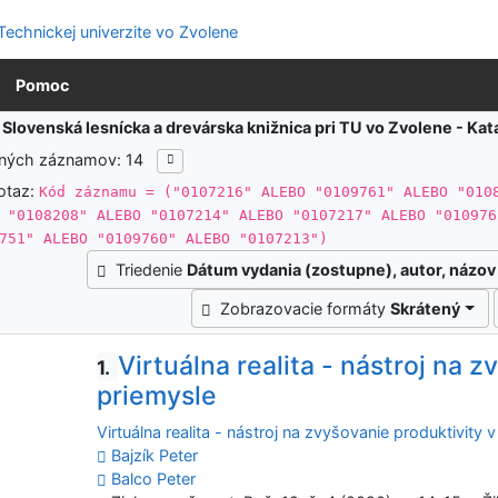
Pomoc
:
Slovenská lesnícka a drevárska knižnica pri TU vo Zvolene - K
ených záznamov: 14
otaz:
Kód záznamu = ("0107216" ALEBO "0109761" ALEBO "010
 "0108208" ALEBO "0107214" ALEBO "0107217" ALEBO "010976
751" ALEBO "0109760" ALEBO "0107213")
Triedenie
Dátum vydania (zostupne), autor, názov
Zobrazovacie formáty
Skrátený
Virtuálna realita - nástroj na 
1.
priemysle
Virtuálna realita - nástroj na zvyšovanie produktivity 
Bajzík Peter
Balco Peter