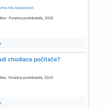
dohra hitu budúcnosti
ilina : Poradca podnikateľa, 2020
y
 ľudí chodiace počítače?
ilina : Poradca podnikateľa, 2020
y