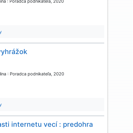
lina : Poradca podnikateľa, 2020
y
vyhrážok
ilina : Poradca podnikateľa, 2020
y
sti internetu vecí : predohra