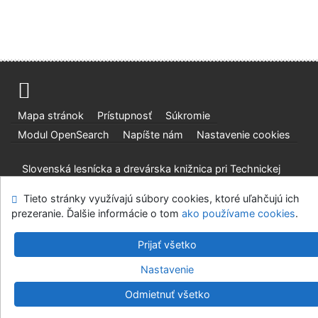
Mapa stránok
Prístupnosť
Súkromie
Modul OpenSearch
Napíšte nám
Nastavenie cookies
Slovenská lesnícka a drevárska knižnica pri Technickej
univerzite vo Zvolene
Tieto stránky využívajú súbory cookies, ktoré uľahčujú ich
©1993-2026
IPAC
v.4.8.63a
-
Cosmotron Slovakia, s.r.o.
prezeranie. Ďalšie informácie o tom
ako používame cookies
.
Prijať všetko
Nastavenie
Odmietnuť všetko