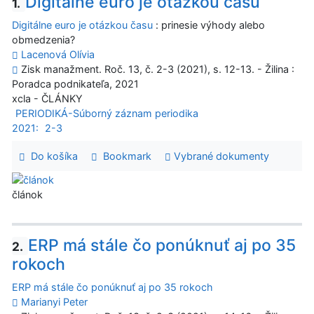
Digitálne euro je otázkou času
1.
Digitálne euro je otázkou času
: prinesie výhody alebo
obmedzenia?
Lacenová Olívia
Zisk manažment. Roč. 13, č. 2-3 (2021), s. 12-13. - Žilina :
Poradca podnikateľa, 2021
xcla - ČLÁNKY
PERIODIKÁ-Súborný záznam periodika
2021:
2-3
Do košíka
Bookmark
Vybrané dokumenty
článok
ERP má stále čo ponúknuť aj po 35
2.
rokoch
ERP má stále čo ponúknuť aj po 35 rokoch
Marianyi Peter