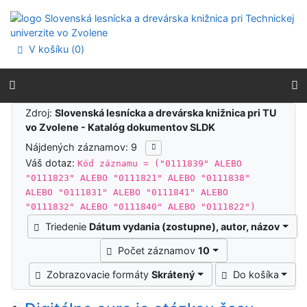
Prejsť na obsah
Prejsť na menu
Prehlásenie o webovej prístupnosti
V košíku (
0
)
Výsledky vyhľadávania
Zdroj:
Slovenská lesnícka a drevárska knižnica pri TU
vo Zvolene - Katalóg dokumentov SLDK
Nájdených záznamov: 9
Váš dotaz:
Kód záznamu = ("0111839" ALEBO
"0111823" ALEBO "0111821" ALEBO "0111838"
ALEBO "0111831" ALEBO "0111841" ALEBO
"0111832" ALEBO "0111840" ALEBO "0111822")
Triedenie
Dátum vydania (zostupne), autor, názov
Počet záznamov
10
Zobrazovacie formáty
Skrátený
Do košíka