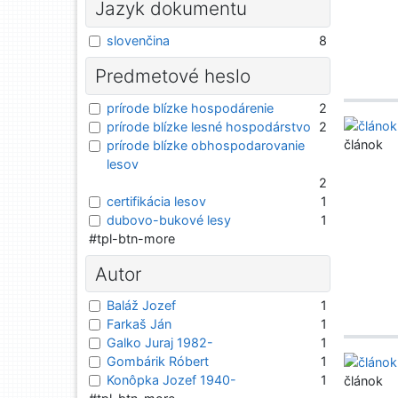
Jazyk dokumentu
slovenčina
8
Predmetové heslo
prírode blízke hospodárenie
2
prírode blízke lesné hospodárstvo
2
článok
prírode blízke obhospodarovanie
lesov
2
certifikácia lesov
1
dubovo-bukové lesy
1
#tpl-btn-more
Autor
Baláž Jozef
1
Farkaš Ján
1
Galko Juraj 1982-
1
Gombárik Róbert
1
Konôpka Jozef 1940-
1
článok