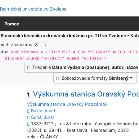
Pomoc
:
Slovenská lesnícka a drevárska knižnica pri TU vo Zvolene - K
ených záznamov: 8
otaz:
Kód záznamu = ("0119357" ALEBO "0119407" ALEBO "011
 "0119406" ALEBO "0119375" ALEBO "0119381")
Triedenie
Dátum vydania (zostupne), autor, názov
Zobrazovacie formáty
Skrátený
Výskumná stanica Oravský P
1.
Výskumná stanica Oravský Podzámok
Baláž Jozef
Šuhaj Juraj
1337-9712 ; Les & Letokruhy : časopis o lesnom hos
(2023), s. 38-41. - Bratislava : Lesmedium, 2023
xcla - ČLÁNKY