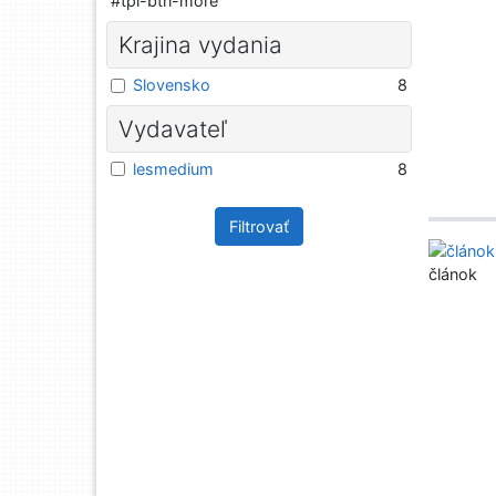
#tpl-btn-more
Krajina vydania
Slovensko
8
Vydavateľ
lesmedium
8
Filtrovať
článok