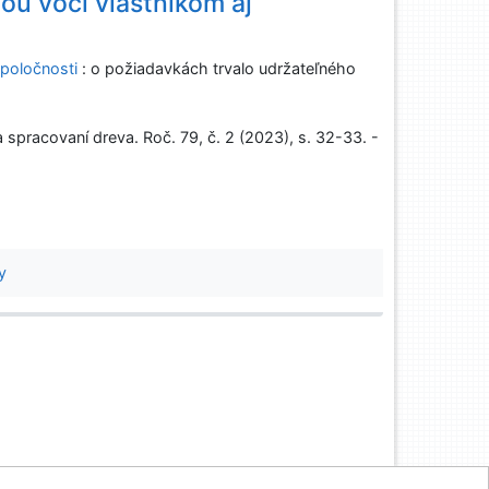
u voči vlastníkom aj
spoločnosti
: o požiadavkách trvalo udržateľného
spracovaní dreva. Roč. 79, č. 2 (2023), s. 32-33. -
y