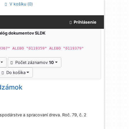
V košíku (
0
)
Prihlásenie
atalóg dokumentov SLDK
9367" ALEBO "0119359" ALEBO "0119379"
Počet záznamov
10
Do košíka
odzámok
podárstve a spracovaní dreva. Roč. 79, č. 2