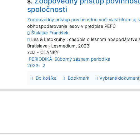
Zodpovedný prístup povinnosťo
8.
spoločnosti
Zodpovedný prístup povinnosťou voči vlastníkom aj 
obhospodarovania lesov v predpise PEFC
Štulajter František
Les & Letokruhy : časopis o lesnom hospodárstve a 
Bratislava : Lesmedium, 2023
xcla - ČLÁNKY
PERIODIKÁ-Súborný záznam periodika
2023:
2
Do košíka
Bookmark
Vybrané dokument