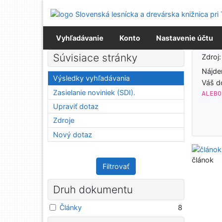
Prejsť na obsah
Prejsť na menu
Prehlásenie o webovej prístupnosti
Vyhľadávanie
Konto
Nastavenie účtu
Výsledky vyhľadávania
Súvisiace stránky
Zdroj
Nájd
Výsledky vyhľadávania
Váš d
Zasielanie noviniek (SDI).
ALEBO
Upraviť dotaz
Zdroje
Nový dotaz
článok
Filtrovať
Druh dokumentu
Články
8