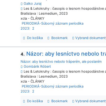
Galko Juraj
Les & Letokruhy : časopis o lesnom hospodárstve a s
Bratislava : Lesmedium, 2023
xcla - ČLÁNKY
PERIODIKÁ-Súborný záznam periodika
2023:
2
Do košíka
Bookmark
Vybrané dokument
Názor: aby lesníctvo nebolo t
4.
Názor: aby lesníctvo nebolo trápením, ale poslaním
Gombárik Róbert
Les & Letokruhy : časopis o lesnom hospodárstve a s
Bratislava : Lesmedium, 2023
xcla - ČLÁNKY
PERIODIKÁ-Súborný záznam periodika
2023:
2
Do košíka
Bookmark
Vybrané dokument