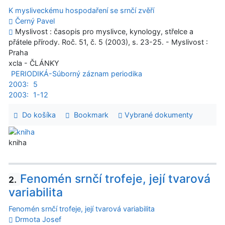
K mysliveckému hospodaření se srnčí zvěří
Černý Pavel
Myslivost : časopis pro myslivce, kynology, střelce a
přátele přírody. Roč. 51, č. 5 (2003), s. 23-25. - Myslivost :
Praha
xcla - ČLÁNKY
PERIODIKÁ-Súborný záznam periodika
2003:
5
2003:
1-12
Do košíka
Bookmark
Vybrané dokumenty
kniha
Fenomén srnčí trofeje, její tvarová
2.
variabilita
Fenomén srnčí trofeje, její tvarová variabilita
Drmota Josef