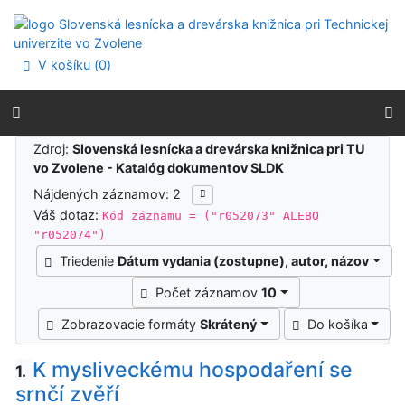
Prejsť na obsah
Prejsť na menu
Prehlásenie o webovej prístupnosti
V košíku (
0
)
Výsledky vyhľadávania
Zdroj:
Slovenská lesnícka a drevárska knižnica pri TU
vo Zvolene - Katalóg dokumentov SLDK
Nájdených záznamov: 2
Váš dotaz:
Kód záznamu = ("r052073" ALEBO
"r052074")
Triedenie
Dátum vydania (zostupne), autor, názov
Počet záznamov
10
Zobrazovacie formáty
Skrátený
Do košíka
K mysliveckému hospodaření se
1.
srnčí zvěří