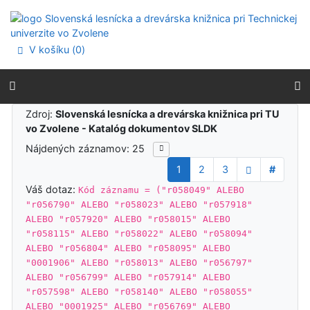
Prejsť na obsah
Prejsť na menu
Prehlásenie o webovej prístupnosti
V košíku (
0
)
Výsledky vyhľadávania
Zdroj:
Slovenská lesnícka a drevárska knižnica pri TU
vo Zvolene - Katalóg dokumentov SLDK
Nájdených záznamov: 25
1
2
3
#
Váš dotaz:
Kód záznamu = ("r058049" ALEBO
"r056790" ALEBO "r058023" ALEBO "r057918"
ALEBO "r057920" ALEBO "r058015" ALEBO
"r058115" ALEBO "r058022" ALEBO "r058094"
ALEBO "r056804" ALEBO "r058095" ALEBO
"0001906" ALEBO "r058013" ALEBO "r056797"
ALEBO "r056799" ALEBO "r057914" ALEBO
"r057598" ALEBO "r058140" ALEBO "r058055"
ALEBO "0001925" ALEBO "r056769" ALEBO