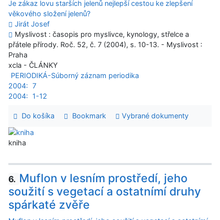
Je zákaz lovu starších jelenů nejlepší cestou ke zlepšení
věkového složení jelenů?
Jirát Josef
Myslivost : časopis pro myslivce, kynology, střelce a
přátele přírody. Roč. 52, č. 7 (2004), s. 10-13. - Myslivost :
Praha
xcla - ČLÁNKY
PERIODIKÁ-Súborný záznam periodika
2004:
7
2004:
1-12
Do košíka
Bookmark
Vybrané dokumenty
kniha
Muflon v lesním prostředí, jeho
6.
soužití s vegetací a ostatnímí druhy
spárkaté zvěře