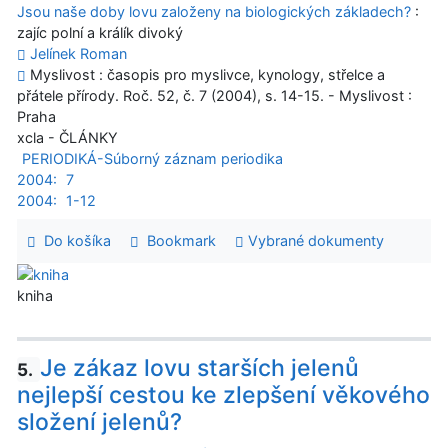
Jsou naše doby lovu založeny na biologických základech?
:
zajíc polní a králík divoký
Jelínek Roman
Myslivost : časopis pro myslivce, kynology, střelce a
přátele přírody. Roč. 52, č. 7 (2004), s. 14-15. - Myslivost :
Praha
xcla - ČLÁNKY
PERIODIKÁ-Súborný záznam periodika
2004:
7
2004:
1-12
Do košíka
Bookmark
Vybrané dokumenty
kniha
Je zákaz lovu starších jelenů
5.
nejlepší cestou ke zlepšení věkového
složení jelenů?