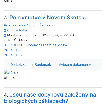
kniha
Poľovníctvo v Novom Škótsku
3.
Poľovníctvo v Novom Škótsku
Chudej Peter
Myslivost. Roč. 52, č. 12 (2004), s. 22-23
xcla - ČLÁNKY
PERIODIKÁ-Súborný záznam periodika
2004:
12
2004:
1-12
Do košíka
Bookmark
Vybrané dokumenty
článok
Jsou naše doby lovu založeny na
4.
biologických základech?