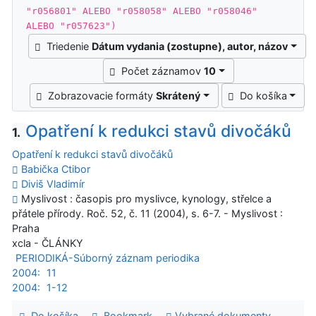
"r056801" ALEBO "r058058" ALEBO "r058046"
ALEBO "r057623")
Triedenie
Dátum vydania (zostupne), autor, názov
Počet záznamov
10
Zobrazovacie formáty
Skrátený
Do košíka
Opatření k redukci stavů divočáků
1.
Opatření k redukci stavů divočáků
Babička Ctibor
Diviš Vladimír
Myslivost : časopis pro myslivce, kynology, střelce a
přátele přírody. Roč. 52, č. 11 (2004), s. 6-7. - Myslivost :
Praha
xcla - ČLÁNKY
PERIODIKÁ-Súborný záznam periodika
2004:
11
2004:
1-12
Do košíka
Bookmark
Vybrané dokumenty