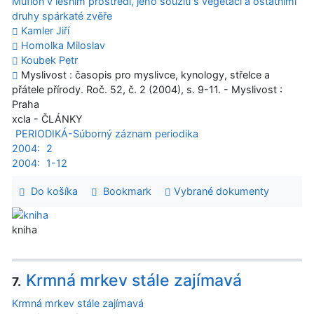
Muflon v lesním prostředí, jeho soužití s vegetací a ostatnímí
druhy spárkaté zvěře
Kamler Jiří
Homolka Miloslav
Koubek Petr
Myslivost : časopis pro myslivce, kynology, střelce a
přátele přírody. Roč. 52, č. 2 (2004), s. 9-11. - Myslivost :
Praha
xcla - ČLÁNKY
PERIODIKÁ-Súborný záznam periodika
2004:
2
2004:
1-12
Do košíka
Bookmark
Vybrané dokumenty
kniha
Krmná mrkev stále zajímavá
7.
Krmná mrkev stále zajímavá