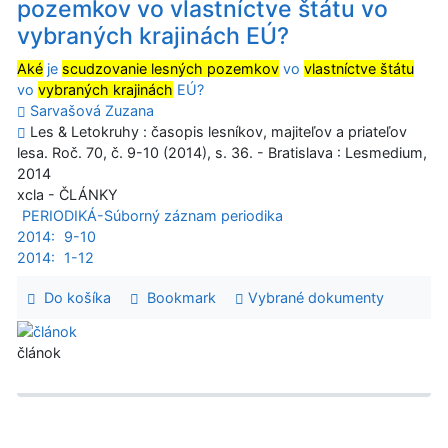
pozemkov vo vlastníctve štátu vo
vybraných krajinách EÚ?
Aké
je
scudzovanie lesných pozemkov
vo
vlastníctve štátu
vo
vybraných krajinách
EÚ?
Sarvašová Zuzana
Les & Letokruhy : časopis lesníkov, majiteľov a priateľov
lesa. Roč. 70, č. 9-10 (2014), s. 36. - Bratislava : Lesmedium,
2014
xcla - ČLÁNKY
PERIODIKÁ-Súborný záznam periodika
2014:
9-10
2014:
1-12
Do košíka
Bookmark
Vybrané dokumenty
článok