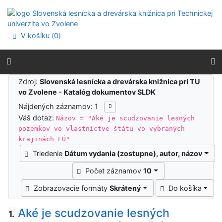
Prejsť na obsah
Prejsť na menu
Prehlásenie o webovej prístupnosti
V košíku (
0
)
Výsledky vyhľadávania
Zdroj:
Slovenská lesnícka a drevárska knižnica pri TU
vo Zvolene - Katalóg dokumentov SLDK
Nájdených záznamov: 1
Váš dotaz:
Názov = "Aké je scudzovanie lesných
pozemkov vo vlastníctve štátu vo vybraných
krajinách EÚ"
Triedenie
Dátum vydania (zostupne), autor, názov
Počet záznamov
10
Zobrazovacie formáty
Skrátený
Do košíka
Aké je scudzovanie lesných
1.