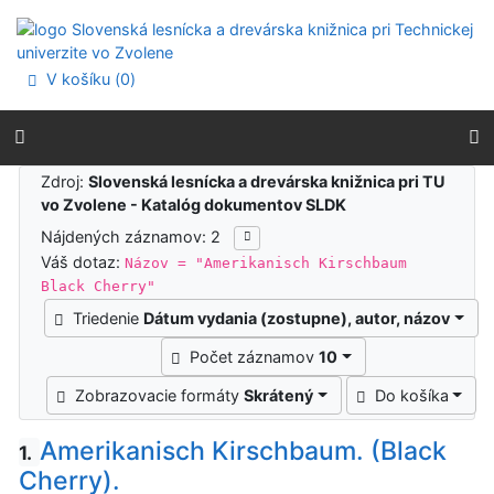
Prejsť na obsah
Prejsť na menu
Prehlásenie o webovej prístupnosti
V košíku (
0
)
Výsledky vyhľadávania
Zdroj:
Slovenská lesnícka a drevárska knižnica pri TU
vo Zvolene - Katalóg dokumentov SLDK
Nájdených záznamov: 2
Váš dotaz:
Názov = "Amerikanisch Kirschbaum
Black Cherry"
Triedenie
Dátum vydania (zostupne), autor, názov
Počet záznamov
10
Zobrazovacie formáty
Skrátený
Do košíka
Amerikanisch Kirschbaum. (Black
1.
Cherry).