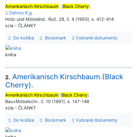
Amerikanisch Kirschbaum
. (
Black Cherry
).
Dahms K.g.
Holz-und Möbelind.. Roč. 28, č. 4 (1993), s. 412-414
xcla - ČLÁNKY
Do košíka
Bookmark
Vybrané dokumenty
kniha
Amerikanisch Kirschbaum.(Black
2.
Cherry).
Amerikanisch Kirschbaum
.(
Black Cherry
).
Bau+Möbelschr.. č. 10 (1991), s. 147-148
xcla - ČLÁNKY
Do košíka
Bookmark
Vybrané dokumenty
kniha