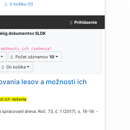
V košíku (
0
)
Prihlásenie
atalóg dokumentov SLDK
 možnosti ich riešenia"
Počet záznamov
10
Do košíka
vania lesov a možnosti ich
i ich riešenia
pracovaní dreva. Roč. 73, č. 1 (2017), s. 16-19. -