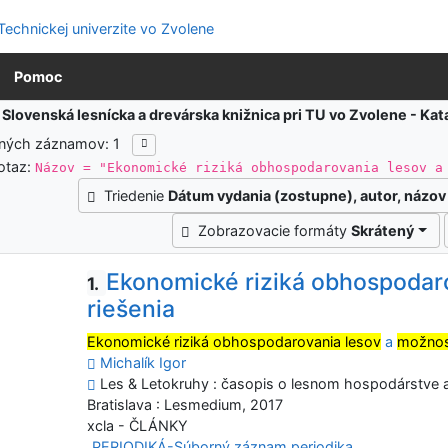
Pomoc
:
Slovenská lesnícka a drevárska knižnica pri TU vo Zvolene - K
ených záznamov: 1
otaz:
Názov = "Ekonomické riziká obhospodarovania lesov a
Triedenie
Dátum vydania (zostupne), autor, názov
Zobrazovacie formáty
Skrátený
Ekonomické riziká obhospodaro
1.
riešenia
Ekonomické riziká obhospodarovania lesov
a
možnost
Michalík Igor
Les & Letokruhy : časopis o lesnom hospodárstve a s
Bratislava : Lesmedium, 2017
xcla - ČLÁNKY
PERIODIKÁ-Súborný záznam periodika