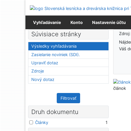
Prejsť na obsah
Prejsť na menu
Prehlásenie o webovej prístupnosti
Vyhľadávanie
Konto
Nastavenie účtu
Výsledky vyhľadávania
Súvisiace stránky
Zdroj
Nájd
Výsledky vyhľadávania
Váš d
Zasielanie noviniek (SDI).
Upraviť dotaz
Zdroje
Nový dotaz
článok
Filtrovať
Druh dokumentu
Články
1