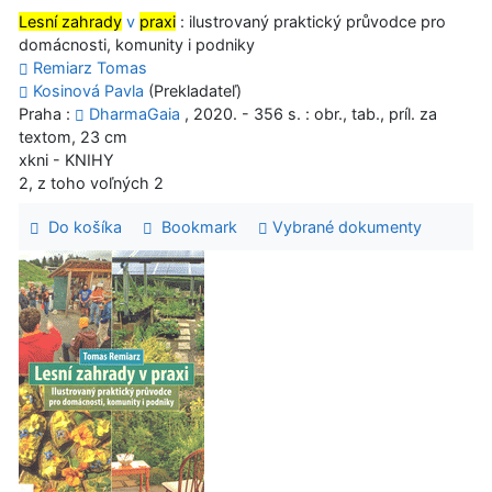
Lesní zahrady
v
praxi
: ilustrovaný praktický průvodce pro
domácnosti, komunity i podniky
Remiarz Tomas
Kosinová Pavla
(Prekladateľ)
Praha :
DharmaGaia
, 2020. - 356 s. : obr., tab., príl. za
textom, 23 cm
xkni - KNIHY
2, z toho voľných 2
Do košíka
Bookmark
Vybrané dokumenty