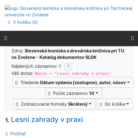
Prejsť na obsah
Prejsť na menu
Prehlásenie o webovej prístupnosti
V košíku (
0
)
Výsledky vyhľadávania
Zdroj:
Slovenská lesnícka a drevárska knižnica pri TU
vo Zvolene - Katalóg dokumentov SLDK
Nájdených záznamov: 1
Váš dotaz:
Názov = "Lesní zahrady v praxi"
Triedenie
Dátum vydania (zostupne), autor, názov
Počet záznamov
10
Zobrazovacie formáty
Skrátený
Do košíka
Lesní zahrady v praxi
1.
Požičať