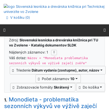
Prejsť na obsah
Prejsť na menu
Prehlásenie o webovej prístupnosti
V košíku (
0
)
Výsledky vyhľadávania
Zdroj:
Slovenská lesnícka a drevárska knižnica pri TU
vo Zvolene - Katalóg dokumentov SLDK
Nájdených záznamov: 1
Váš dotaz:
Názov = "Monodieta problematika
sezonních výkyvů ve výživě zaječí zvěře"
Triedenie
Dátum vydania (zostupne), autor, názov
Počet záznamov
10
Zobrazovacie formáty
Skrátený
Do košíka
Monodieta - problematika
1.
sezonních výkyvů ve výživě zaječí