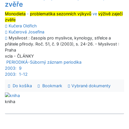
zvěře
Monodieta
-
problematika sezonních výkyvů
ve
výživě zaječí
zvěře
Kučera Oldřich
Kučerová Josefina
Myslivost : časopis pro myslivce, kynology, střelce a
přátele přírody. Roč. 51, č. 9 (2003), s. 24-26. - Myslivost :
Praha
xcla - ČLÁNKY
PERIODIKÁ-Súborný záznam periodika
2003:
9
2003:
1-12
Do košíka
Bookmark
Vybrané dokumenty
kniha