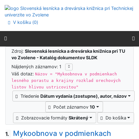
Prejsť na obsah
Prejsť na menu
Prehlásenie o webovej prístupnosti
V košíku (
0
)
Výsledky vyhľadávania
Zdroj:
Slovenská lesnícka a drevárska knižnica pri TU
vo Zvolene - Katalóg dokumentov SLDK
Nájdených záznamov: 1
Váš dotaz:
Názov = "Mykoobnova v podmienkach
lesného porastu a krajiny rozklad orechových
listov hlivou ustricovitou"
Triedenie
Dátum vydania (zostupne), autor, názov
Počet záznamov
10
Zobrazovacie formáty
Skrátený
Do košíka
Mykoobnova v podmienkach
1.