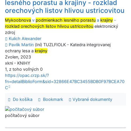
lesného porastu a krajiny - rozklad
orechových listov hlivou ustricovitou
Mykoobnova
v
podmienkach lesného porastu
a
krajiny
-
rozklad orechových listov hlivou ustricovitou
elektronický
zdroj
Kulich Alexander
Pavlík Martin
(Iní) TUZLFIOLK - Katedra integrovanej
ochrany lesa a
krajiny
Zvolen, 2023
xkni - KNIHY
1, z toho voľných 0
https://opac.crzp.sk/?
fn=detailBiblioForm&sid=32866E47BC3455BDB0F97BCEA70
C
Do košíka
Bookmark
Vybrané dokumenty
počítačový súbor