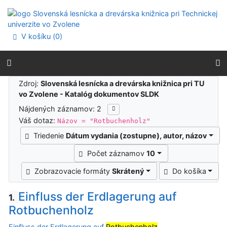
Prejsť na obsah
Prejsť na menu
Prehlásenie o webovej prístupnosti
V košíku (
0
)
Výsledky vyhľadávania
Zdroj:
Slovenská lesnícka a drevárska knižnica pri TU
vo Zvolene - Katalóg dokumentov SLDK
Nájdených záznamov: 2
Váš dotaz:
Názov = "Rotbuchenholz"
Triedenie
Dátum vydania (zostupne), autor, názov
Počet záznamov
10
Zobrazovacie formáty
Skrátený
Do košíka
Einfluss der Erdlagerung auf
1.
Rotbuchenholz
Einfluss der Erdlagerung auf
Rotbuchenholz