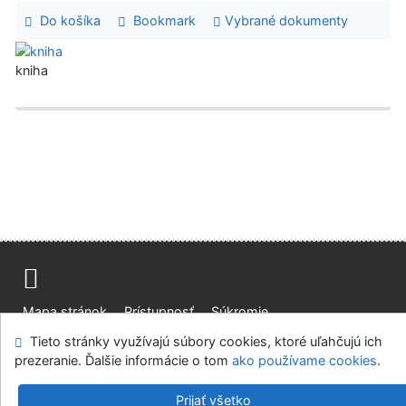
Do košíka
Bookmark
Vybrané dokumenty
kniha
Mapa stránok
Prístupnosť
Súkromie
Modul OpenSearch
Napíšte nám
Nastavenie cookies
Tieto stránky využívajú súbory cookies, ktoré uľahčujú ich
prezeranie. Ďalšie informácie o tom
ako používame cookies
.
Slovenská lesnícka a drevárska knižnica pri Technickej
univerzite vo Zvolene
Prijať všetko