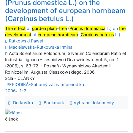
(Prunus domestica L.) on the
development of european hornbeam
(Carpinus betulus L.)
The effect
of
garden plum
-
tree
(
Prunus domestica
L.) on
the
development
of
european hornbeam
(
Carpinus betulus
L.)
Rutkowski Paweł
Maciejewska-Rutkowska Irmina
Acta Scientiarum Polonorum, Silvarum Colendarum Ratio et
Industria Lignaria - Lesnictwo i Drzewnictwo. Vol. 5, no. 1
(2006), s. 63-72. - Poznaň : Wydawnictwo Akademii
Rolniczej im. Augusta Cieszkowskiego, 2006
xcla - ČLÁNKY
PERIODIKÁ-Súborný záznam periodika
2006:
1-2
Do košíka
Bookmark
Vybrané dokumenty
článok