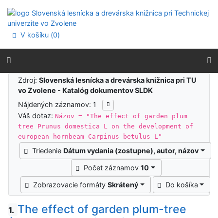
Prejsť na obsah
Prejsť na menu
Prehlásenie o webovej prístupnosti
V košíku (
0
)
Výsledky vyhľadávania
Zdroj:
Slovenská lesnícka a drevárska knižnica pri TU
vo Zvolene - Katalóg dokumentov SLDK
Nájdených záznamov: 1
Váš dotaz:
Názov = "The effect of garden plum
tree Prunus domestica L on the development of
european hornbeam Carpinus betulus L"
Triedenie
Dátum vydania (zostupne), autor, názov
Počet záznamov
10
Zobrazovacie formáty
Skrátený
Do košíka
The effect of garden plum-tree
1.