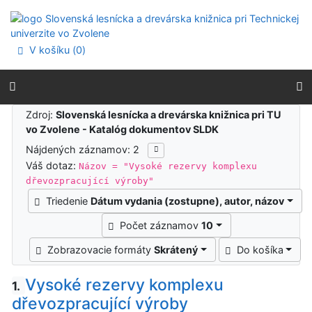
Prejsť na obsah
Prejsť na menu
Prehlásenie o webovej prístupnosti
V košíku (
0
)
Výsledky vyhľadávania
Zdroj:
Slovenská lesnícka a drevárska knižnica pri TU
vo Zvolene - Katalóg dokumentov SLDK
Nájdených záznamov: 2
Váš dotaz:
Názov = "Vysoké rezervy komplexu
dřevozpracující výroby"
Triedenie
Dátum vydania (zostupne), autor, názov
Počet záznamov
10
Zobrazovacie formáty
Skrátený
Do košíka
Vysoké rezervy komplexu
1.
dřevozpracující výroby