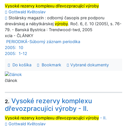
Vysoké rezervy komplexu dřevozpracující výroby
Gottwald Květoslav
Stolársky magazín : odborný časopis pre podporu
drevárskej a nábytkárskej
výroby
. Roč. 6, č. 10 (2005), s. 76-
79. - Banská Bystrica : Trendwood-twd, 2005
xcla - ČLÁNKY
PERIODIKÁ-Súborný záznam periodika
2005:
10
2005:
1-12
Do košíka
Bookmark
Vybrané dokumenty
článok
Vysoké rezervy komplexu
2.
dřevozpracujíci výroby - II.
Vysoké rezervy komplexu dřevozpracujíci výroby
- II.
Gottwald Květoslav