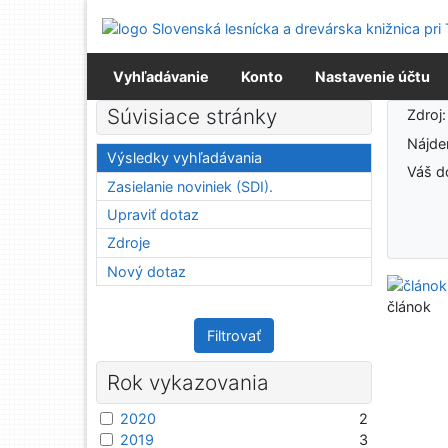
Prejsť na obsah
Prejsť na menu
Prehlásenie o webovej prístupnosti
Vyhľadávanie
Konto
Nastavenie účtu
Výsledky vyhľadávania
Súvisiace stránky
Zdroj
Nájd
Výsledky vyhľadávania
Váš d
Zasielanie noviniek (SDI).
Upraviť dotaz
Zdroje
Nový dotaz
článok
Filtrovať
Rok vykazovania
2020
2
2019
3