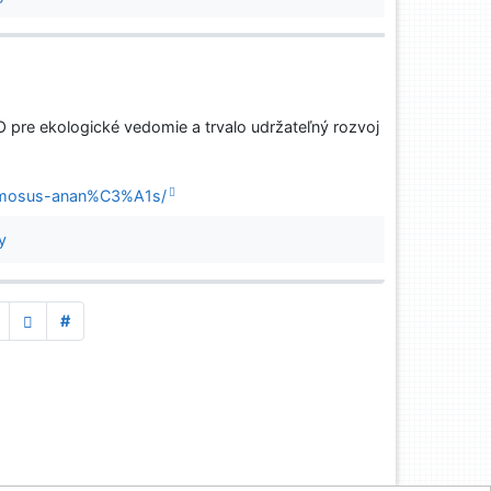
e ekologické vedomie a trvalo udržateľný rozvoj
comosus-anan%C3%A1s/
y
#