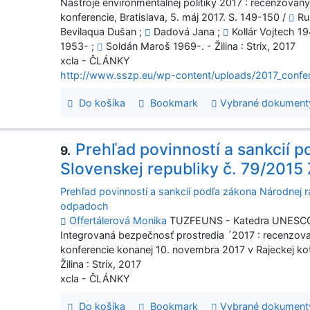
Nástroje environmentálnej politiky 2017 : recenzovan
konferencie, Bratislava, 5. máj 2017. S. 149-150 /
Ru
Bevilaqua Dušan ;
Dadová Jana ;
Kollár Vojtech 1
1953- ;
Soldán Maroš 1969-. - Žilina : Strix, 2017
xcla - ČLÁNKY
http://www.sszp.eu/wp-content/uploads/2017_confer
Do košíka
Bookmark
Vybrané dokument
Prehľad povinností a sankcií 
9.
Slovenskej republiky č. 79/2015
Prehľad povinností a sankcií podľa zákona Národnej r
odpadoch
Offertálerová Monika
TUZFEUNS - Katedra UNESCO pr
Integrovaná bezpečnosť prostredia ´2017 : recenzov
konferencie konanej 10. novembra 2017 v Rajeckej kotl
Žilina : Strix, 2017
xcla - ČLÁNKY
Do košíka
Bookmark
Vybrané dokument