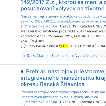
142/2017 Z.z., ktorou sa mení a 
posudzovaní vplyvov na životné 
Najvýznamnejšie zmeny a praktické dopady novely zá
zákon č. 24/2006 Z.z. o posudzovaní vplyvov na živo
Offertálerová Monika
TUZFEUNS - Katedra UNESCO pr
Manažérstvo životného prostredia 2017 : recenzovaný
konferencie : 14.-15. marec 2017, Bratislava. S. 163-169
xcla - ČLÁNKY
(1) Publikačná činnosť
SLDK
- ELEKTRONICKÉ ZDR
Do košíka
Bookmark
Vybrané dokument
Prehľad nástrojov priestorovej
8.
integrovaného manažmentu kraji
okresu Banská Štiavnica
Prehľad nástrojov priestorovej organizácie krajiny p
katastrálnych územiach okresu Banská Štiavnica
Offertálerová Monika
TUZFEUNS - Katedra UNESCO pr