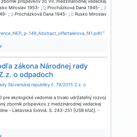
ý zborník príspevkov zo VII. medzinárodnej vedeckej
sko Miroslav 1953- ;
Procházková Dana 1945- ;
949- ;
Procházková Dana 1945- ;
Rusko Miroslav
ence_NEP_p-149_Abstract_offertalerova_f41.pdf/
y
podľa zákona Národnej rady
 Z.z. o odpadoch
ady Slovenskej republiky č. 79/2015 Z.z. o
e ekologické vedomie a trvalo udržateľný rozvoj
aný zborník príspevkov z medzinárodnej vedeckej
ine - Lietavská Svinná. S. 243-251 [USB kľúč]. -
y