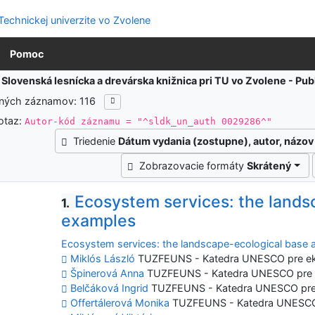
Pomoc
:
Slovenská lesnícka a drevárska knižnica pri TU vo Zvolene - Pu
ených záznamov: 116
otaz:
Autor-kód záznamu = "^sldk_un_auth 0029286^"
Triedenie
Dátum vydania (zostupne), autor, názov
Zobrazovacie formáty
Skrátený
Ecosystem services: the lands
1.
examples
Ecosystem services: the landscape-ecological base
Miklós László
TUZFEUNS - Katedra UNESCO pre ekol
Špinerová Anna
TUZFEUNS - Katedra UNESCO pre ek
Belčáková Ingrid
TUZFEUNS - Katedra UNESCO pre ek
Offertálerová Monika
TUZFEUNS - Katedra UNESCO pr