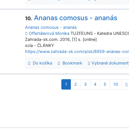
Ananas comosus - ananás
10.
Ananas comosus - ananás
Offertálerová Monika
TUZFEUNS - Katedra UNESCO pr
Zahrada-sk.com. 2016, [1] s. [online]
xcla - ČLÁNKY
https://www.zahrada-sk.com/a/sk/8959-ananas-
Do košíka
Bookmark
Vybrané dokument
1
2
3
4
5
10