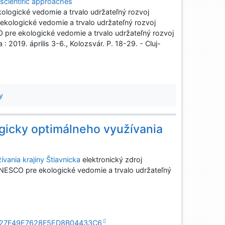
scientific approaches
ogické vedomie a trvalo udržateľný rozvoj
ologické vedomie a trvalo udržateľný rozvoj
e ekologické vedomie a trvalo udržateľný rozvoj
2019. április 3-6., Kolozsvár. P. 18-29. - Cluj-
y
icky optimálneho využívania
ania krajiny Štiavnicka
elektronický zdroj
ESCO pre ekologické vedomie a trvalo udržateľný
383B27F49E7628F5ED8B04433C6