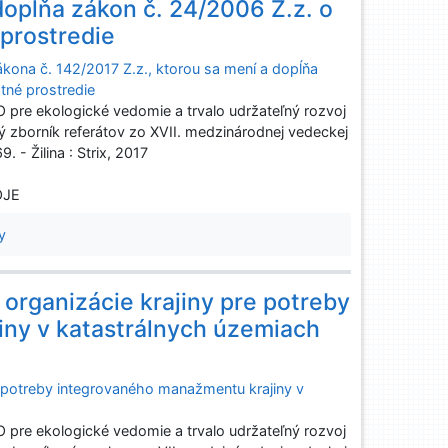
dopĺňa zákon č. 24/2006 Z.z. o
prostredie
kona č. 142/2017 Z.z., ktorou sa mení a dopĺňa
tné prostredie
e ekologické vedomie a trvalo udržateľný rozvoj
 zborník referátov zo XVII. medzinárodnej vedeckej
. - Žilina : Strix, 2017
OJE
y
 organizácie krajiny pre potreby
ny v katastrálnych územiach
re potreby integrovaného manažmentu krajiny v
e ekologické vedomie a trvalo udržateľný rozvoj