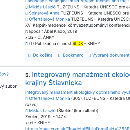
Landscape-ecological main-stream themes and their 
Miklós László
TUZFEUNS - Katedra UNESCO pre ekol
Špinerová Anna
TUZFEUNS - Katedra UNESCO pre ek
Offertálerová Monika
TUZFEUNS - Katedra UNESCO pr
XV. Kárpát-medencei környezettudományi konferencia : 
Napoca : Ábel Kiadó, 2019
xcla - ČLÁNKY
(1) Publikačná činnosť
SLDK
- KNIHY
Do košíka
Bookmark
Vybrané dokument
Integrovaný manažment ekolog
5.
krajiny Štiavnicka
vý súbor
Integrovaný manažment ekologicky optimálneho využív
Offertálerová Monika
(305) TUZFEUNS - Katedra UN
rozvoj
Miklós László
(Školiteľ (konzultant))
Zvolen, 2019. - 147 s.
xkni - KNIHY
https://opac.crzp.sk/?fn=detailBiblioForm&sid=1