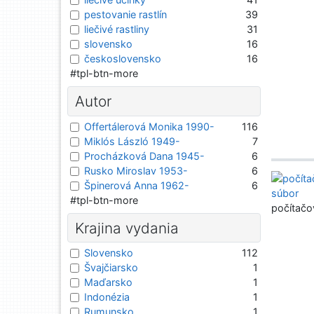
pestovanie rastlín
39
liečivé rastliny
31
slovensko
16
československo
16
#tpl-btn-more
Autor
Offertálerová Monika 1990-
116
Miklós László 1949-
7
Procházková Dana 1945-
6
Rusko Miroslav 1953-
6
Špinerová Anna 1962-
6
#tpl-btn-more
počítačo
Krajina vydania
Slovensko
112
Švajčiarsko
1
Maďarsko
1
Indonézia
1
Rumunsko
1