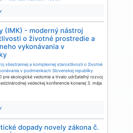
y
y (IMK) - moderný nástroj
livosti o životné prostredie a
lneho vykonávania v
ky
j všestrannej a komplexnej starostlivosti o životné
ykonávania v podmienkach Slovenskej republiky
e ekologické vedomie a trvalo udržateľný rozvoj
dzinárodnej vedeckej konferencie konanej 3. mája
y
tické dopady novely zákona č.