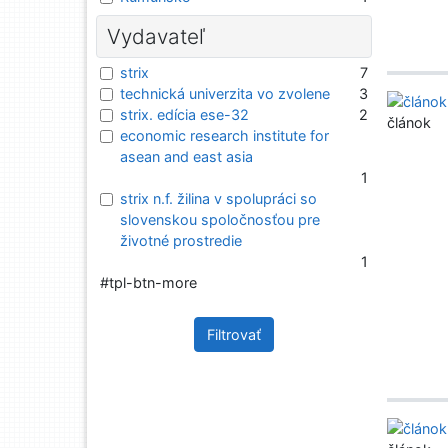
Vydavateľ
strix
7
technická univerzita vo zvolene
3
strix. edícia ese-32
2
článok
economic research institute for
asean and east asia
1
strix n.f. žilina v spolupráci so
slovenskou spoločnosťou pre
životné prostredie
1
#tpl-btn-more
Filtrovať