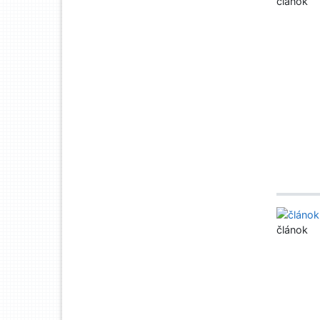
článok
článok