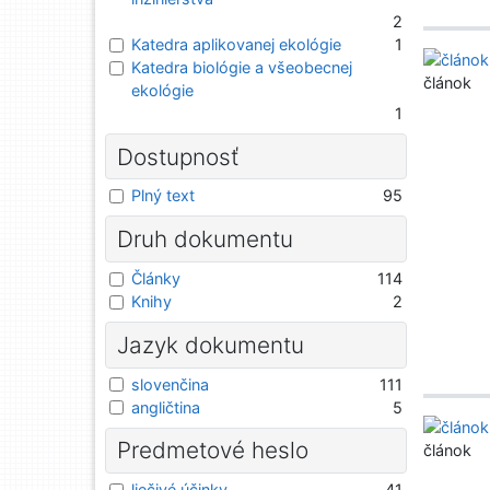
2
Katedra aplikovanej ekológie
1
Katedra biológie a všeobecnej
článok
ekológie
1
Dostupnosť
Plný text
95
Druh dokumentu
Články
114
Knihy
2
Jazyk dokumentu
slovenčina
111
angličtina
5
Predmetové heslo
článok
liečivé účinky
41