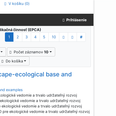
V košíku (
0
)
Prihlásenie
blikačná činnosť (EPCA)
1
2
3
4
5
10
#
Počet záznamov
10
Do košíka
cape-ecological base and
 and examples
ogické vedomie a trvalo udržateľný rozvoj
ologické vedomie a trvalo udržateľný rozvoj
ologické vedomie a trvalo udržateľný rozvoj
e ekologické vedomie a trvalo udržateľný rozvoj