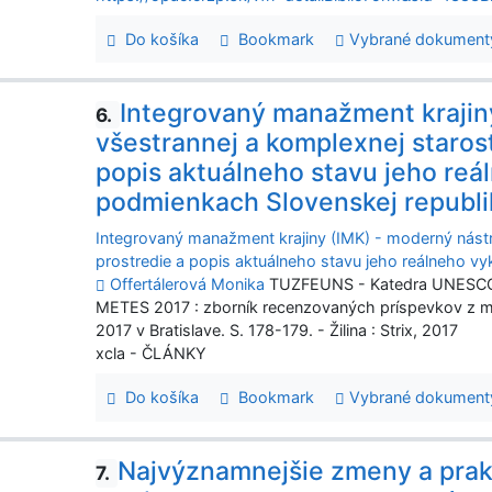
Do košíka
Bookmark
Vybrané dokument
Integrovaný manažment krajin
6.
všestrannej a komplexnej starost
popis aktuálneho stavu jeho reá
podmienkach Slovenskej republi
Integrovaný manažment krajiny (IMK) - moderný nástro
prostredie a popis aktuálneho stavu jeho reálneho v
Offertálerová Monika
TUZFEUNS - Katedra UNESCO pr
METES 2017 : zborník recenzovaných príspevkov z me
2017 v Bratislave. S. 178-179. - Žilina : Strix, 2017
xcla - ČLÁNKY
Do košíka
Bookmark
Vybrané dokument
Najvýznamnejšie zmeny a prak
7.