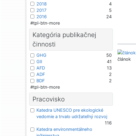
2018
4
2017
5
2016
24
#tpl-btn-more
Kategória publikačnej
činnosti
GHG
50
článok
GII
41
AFD
13
ADF
2
BDF
2
#tpl-btn-more
Pracovisko
Katedra UNESCO pre ekologické
vedomie a trvalo udržateľný rozvoj
116
Katedra environmentálneho
inžinierstva