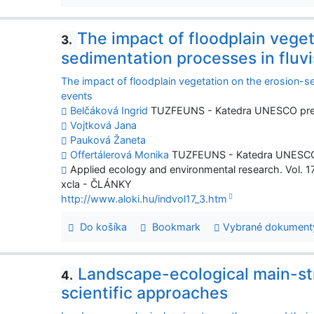
The impact of floodplain veget
3.
sedimentation processes in fluvi
The impact of floodplain vegetation on the erosion-se
events
Belčáková Ingrid
TUZFEUNS - Katedra UNESCO pre ek
Vojtková Jana
Pauková Žaneta
Offertálerová Monika
TUZFEUNS - Katedra UNESCO pr
Applied ecology and environmental research. Vol. 1
xcla - ČLÁNKY
http://www.aloki.hu/indvol17_3.htm
Do košíka
Bookmark
Vybrané dokument
Landscape-ecological main-st
4.
scientific approaches