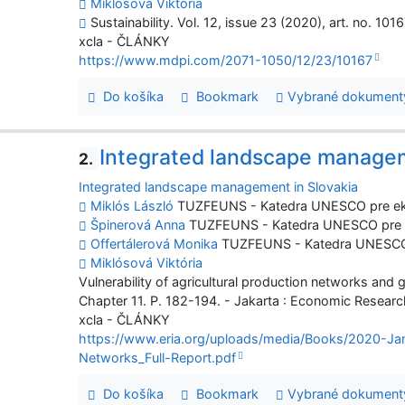
Miklósová Viktória
Sustainability. Vol. 12, issue 23 (2020), art. no. 1016
xcla - ČLÁNKY
https://www.mdpi.com/2071-1050/12/23/10167
Do košíka
Bookmark
Vybrané dokument
Integrated landscape managem
2.
Integrated landscape management in Slovakia
Miklós László
TUZFEUNS - Katedra UNESCO pre ekol
Špinerová Anna
TUZFEUNS - Katedra UNESCO pre ek
Offertálerová Monika
TUZFEUNS - Katedra UNESCO pr
Miklósová Viktória
Vulnerability of agricultural production networks and 
Chapter 11. P. 182-194. - Jakarta : Economic Researc
xcla - ČLÁNKY
https://www.eria.org/uploads/media/Books/2020-Jan/V
Networks_Full-Report.pdf
Do košíka
Bookmark
Vybrané dokument