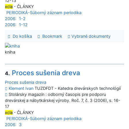
12-13
xcla
- ČLÁNKY
PERIODIKÁ-Súborný záznam periodika
2006:
1-2
2006:
1-12
Do košíka
Bookmark
Vybrané dokumenty
kniha
Proces sušenia dreva
4.
Proces sušenia dreva
Klement Ivan
TUZDFDT - Katedra drevárskych technológií
Stolársky magazín : odborný časopis pre podporu
drevárskej a nábytkárskej výroby. Roč. 7, č. 3 (2006), s. 16-
17
xcla
- ČLÁNKY
PERIODIKÁ-Súborný záznam periodika
2006:
3