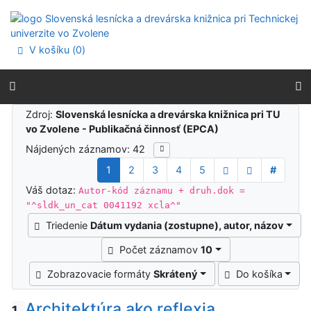
Prejsť na obsah
Prejsť na menu
Prehlásenie o webovej prístupnosti
V košíku (
0
)
Výsledky vyhľadávania
Zdroj:
Slovenská lesnícka a drevárska knižnica pri TU
vo Zvolene - Publikačná činnosť (EPCA)
Nájdených záznamov: 42
1
2
3
4
5
#
Váš dotaz:
Autor-kód záznamu + druh.dok =
"^sldk_un_cat 0041192 xcla^"
Triedenie
Dátum vydania (zostupne), autor, názov
Počet záznamov
10
Zobrazovacie formáty
Skrátený
Do košíka
Architektúra ako reflexia
1.