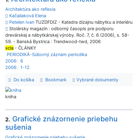
Architektúra ako reflexia
Kačaliaková Elena
Petelen Ivan
TUZDFDIZ - Katedra dizajnu nábytku a interiéru
Stolársky magazín : odborný časopis pre podporu
drevárskej a nábytkárskej výroby. Roč. 7, č. 6 (2006), s. 58-
59. - Banská Bystrica : Trendwood-twd, 2006
xcla
- ČLÁNKY
PERIODIKÁ-Súborný záznam periodika
2006:
6
2006:
1-12
Do košíka
Bookmark
Vybrané dokumenty
kniha
Grafické znázornenie priebehu
2.
sušenia
Grafické znázornenie priebehu sušenia