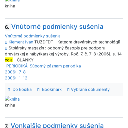
kniha
Vnútorné podmienky sušenia
6.
Vnútorné podmienky sušenia
Klement Ivan
TUZDFDT - Katedra drevárskych technológií
Stolársky magazín : odborný časopis pre podporu
drevárskej a nábytkárskej výroby. Roč. 7, č. 7-8 (2006), s. 14
xcla
- ČLÁNKY
PERIODIKÁ-Súborný záznam periodika
2006:
7-8
2006:
1-12
Do košíka
Bookmark
Vybrané dokumenty
kniha
Vonkajšie podmienky sušenia
7.