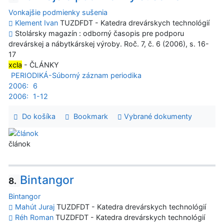
Vonkajšie podmienky sušenia
Klement Ivan
TUZDFDT - Katedra drevárskych technológií
Stolársky magazín : odborný časopis pre podporu
drevárskej a nábytkárskej výroby. Roč. 7, č. 6 (2006), s. 16-
17
xcla
- ČLÁNKY
PERIODIKÁ-Súborný záznam periodika
2006:
6
2006:
1-12
Do košíka
Bookmark
Vybrané dokumenty
článok
Bintangor
8.
Bintangor
Mahút Juraj
TUZDFDT - Katedra drevárskych technológií
Réh Roman
TUZDFDT - Katedra drevárskych technológií