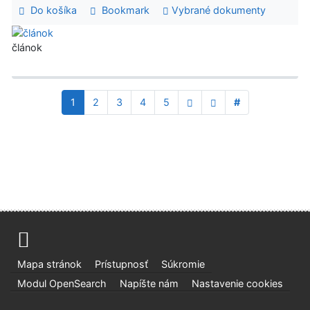
Do košíka
Bookmark
Vybrané dokumenty
článok
1
2
3
4
5
#
Mapa stránok
Prístupnosť
Súkromie
Modul OpenSearch
Napíšte nám
Nastavenie cookies