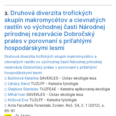
Druhová diverzita trofických
3.
skupín makromycétov a cievnatých
rastlín vo východnej časti Národnej
prírodnej rezervácie Dobročský
prales v porovnaní s priľahlými
hospodárskymi lesmi
Druhová diverzita trofických skupín makromycétov a
cievnatých rastlín vo východnej časti Národnej prírodnej
rezervácie Dobročský prales v porovnaní s priľahlými
hospodárskymi lesmi
Bučinová Katarína
SAVEKLES - Ústav ekológie lesa
Ujházy Karol
TUZLFF - Katedra fytológie
Glejdura Stanislav
TUZFEAE - Katedra aplikovanej ekológie
Mihál Ivan
SAVEKLES - Ústav ekológie lesa
Križová Eva
TUZLFF - Katedra fytológie
Acta Facultatis Forestalis Zvolen. Roč. 54, č. 1 (2012), s.
65-91