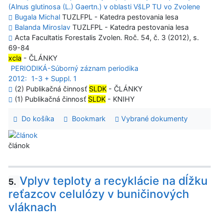
(Alnus glutinosa (L.) Gaertn.) v oblasti VšLP TU vo Zvolene
Bugala Michal
TUZLFPL - Katedra pestovania lesa
Balanda Miroslav
TUZLFPL - Katedra pestovania lesa
Acta Facultatis Forestalis Zvolen. Roč. 54, č. 3 (2012), s.
69-84
xcla
- ČLÁNKY
PERIODIKÁ-Súborný záznam periodika
2012:
1-3 + Suppl. 1
(2) Publikačná činnosť
SLDK
- ČLÁNKY
(1) Publikačná činnosť
SLDK
- KNIHY
Do košíka
Bookmark
Vybrané dokumenty
článok
Vplyv teploty a recyklácie na dĺžku
5.
reťazcov celulózy v buničinových
vláknach