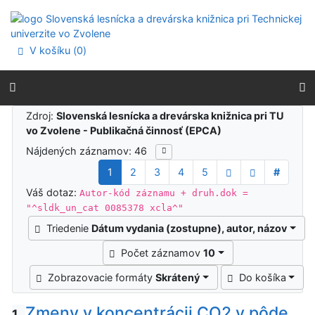
Prejsť na obsah
Prejsť na menu
Prehlásenie o webovej prístupnosti
V košíku (
0
)
Výsledky vyhľadávania
Zdroj:
Slovenská lesnícka a drevárska knižnica pri TU
vo Zvolene - Publikačná činnosť (EPCA)
Nájdených záznamov: 46
1
2
3
4
5
#
Váš dotaz:
Autor-kód záznamu + druh.dok =
"^sldk_un_cat 0085378 xcla^"
Triedenie
Dátum vydania (zostupne), autor, názov
Počet záznamov
10
Zobrazovacie formáty
Skrátený
Do košíka
Zmeny v koncentrácii CO2 v pôde
1.