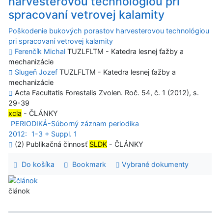
harvesterovou technológiou pri
spracovaní vetrovej kalamity
Poškodenie bukových porastov harvesterovou technológiou
pri spracovaní vetrovej kalamity
Ferenčík Michal
TUZLFLTM - Katedra lesnej ťažby a
mechanizácie
Slugeň Jozef
TUZLFLTM - Katedra lesnej ťažby a
mechanizácie
Acta Facultatis Forestalis Zvolen. Roč. 54, č. 1 (2012), s.
29-39
xcla
- ČLÁNKY
PERIODIKÁ-Súborný záznam periodika
2012:
1-3 + Suppl. 1
(2) Publikačná činnosť
SLDK
- ČLÁNKY
Do košíka
Bookmark
Vybrané dokumenty
článok