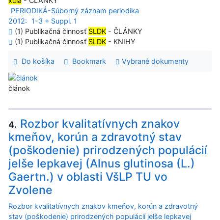
xcla
- ČLÁNKY
PERIODIKÁ-Súborný záznam periodika
2012:
1-3 + Suppl. 1
(1) Publikačná činnosť
SLDK
- ČLÁNKY
(1) Publikačná činnosť
SLDK
- KNIHY
Do košíka
Bookmark
Vybrané dokumenty
článok
Rozbor kvalitatívnych znakov
4.
kmeňov, korún a zdravotný stav
(poškodenie) prirodzených populácií
jelše lepkavej (Alnus glutinosa (L.)
Gaertn.) v oblasti VšLP TU vo
Zvolene
Rozbor kvalitatívnych znakov kmeňov, korún a zdravotný
stav (poškodenie) prirodzených populácií jelše lepkavej