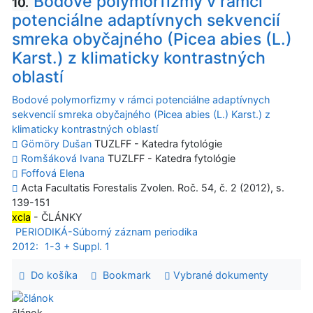
Bodové polymorfizmy v rámci
10.
potenciálne adaptívnych sekvencií
smreka obyčajného (Picea abies (L.)
Karst.) z klimaticky kontrastných
oblastí
Bodové polymorfizmy v rámci potenciálne adaptívnych
sekvencií smreka obyčajného (Picea abies (L.) Karst.) z
klimaticky kontrastných oblastí
Gömöry Dušan
TUZLFF - Katedra fytológie
Romšáková Ivana
TUZLFF - Katedra fytológie
Foffová Elena
Acta Facultatis Forestalis Zvolen. Roč. 54, č. 2 (2012), s.
139-151
xcla
- ČLÁNKY
PERIODIKÁ-Súborný záznam periodika
2012:
1-3 + Suppl. 1
Do košíka
Bookmark
Vybrané dokumenty
článok