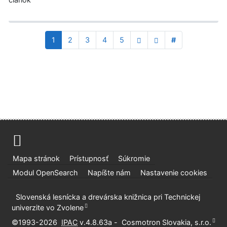
1
2
3
4
5
#
Mapa stránok
Prístupnosť
Súkromie
Modul OpenSearch
Napíšte nám
Nastavenie cookies
Slovenská lesnícka a drevárska knižnica pri Technickej
univerzite vo Zvolene
©1993-2026
IPAC
v.4.8.63a
-
Cosmotron Slovakia, s.r.o.