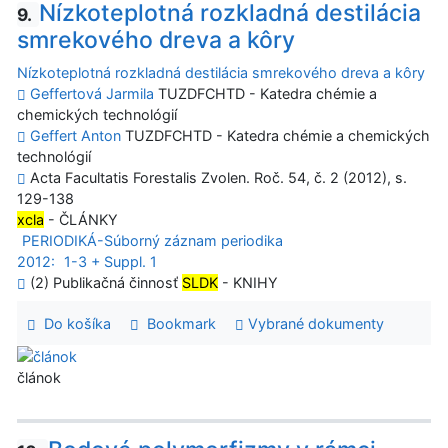
Nízkoteplotná rozkladná destilácia
9.
smrekového dreva a kôry
Nízkoteplotná rozkladná destilácia smrekového dreva a kôry
Geffertová Jarmila
TUZDFCHTD - Katedra chémie a
chemických technológií
Geffert Anton
TUZDFCHTD - Katedra chémie a chemických
technológií
Acta Facultatis Forestalis Zvolen. Roč. 54, č. 2 (2012), s.
129-138
xcla
- ČLÁNKY
PERIODIKÁ-Súborný záznam periodika
2012:
1-3 + Suppl. 1
(2) Publikačná činnosť
SLDK
- KNIHY
Do košíka
Bookmark
Vybrané dokumenty
článok