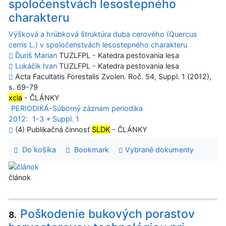
spoločenstvách lesostepného
charakteru
Výšková a hrúbková štruktúra duba cerového (Quercus
cerris L.) v spoločenstvách lesostepného charakteru
Ďuriš Marian
TUZLFPL - Katedra pestovania lesa
Lukáčik Ivan
TUZLFPL - Katedra pestovania lesa
Acta Facultatis Forestalis Zvolen. Roč. 54, Suppl. 1 (2012),
s. 69-79
xcla
- ČLÁNKY
PERIODIKÁ-Súborný záznam periodika
2012:
1-3 + Suppl. 1
(4) Publikačná činnosť
SLDK
- ČLÁNKY
Do košíka
Bookmark
Vybrané dokumenty
článok
Poškodenie bukových porastov
8.