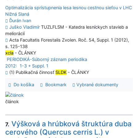
Optimalizácia sprístupnenia lesa lesnou cestnou sieťou v LHC
Nižná Slaná
Ďurán Ivan
Juško Vladimír
TUZLFLSM - Katedra lesníckych stavieb a
meliorácií
Acta Facultatis Forestalis Zvolen. Roč. 54, Suppl. 1 (2012),
s. 125-138
xcla
- ČLÁNKY
PERIODIKÁ-Súborný záznam periodika
2012:
1-3 + Suppl. 1
(1) Publikačná činnosť
SLDK
- ČLÁNKY
Do košíka
Bookmark
Vybrané dokumenty
článok
Výšková a hrúbková štruktúra duba
7.
cerového (Quercus cerris L.) v