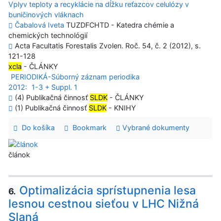
Vplyv teploty a recyklácie na dĺžku reťazcov celulózy v
buničinových vláknach
Čabalová Iveta
TUZDFCHTD - Katedra chémie a
chemických technológií
Acta Facultatis Forestalis Zvolen. Roč. 54, č. 2 (2012), s.
121-128
xcla
- ČLÁNKY
PERIODIKÁ-Súborný záznam periodika
2012:
1-3 + Suppl. 1
(4) Publikačná činnosť
SLDK
- ČLÁNKY
(1) Publikačná činnosť
SLDK
- KNIHY
Do košíka
Bookmark
Vybrané dokumenty
článok
Optimalizácia sprístupnenia lesa
6.
lesnou cestnou sieťou v LHC Nižná
Slaná