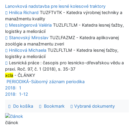
Lanovková nadstavba pre lesné kolesové traktory
Hnilica Richard
TUZFTVTK - Katedra výrobnej techniky a
manažmentu kvality
Messingerová Valéria
TUZLFLTLM - Katedra lesnej ťažby,
logistiky a meliorácií
Stanovský Miroslav
TUZLFAZMZ - Katedra aplikovanej
zoológie a manažmentu zveri
Hnilicová Michaela
TUZLFLTLM - Katedra lesnej ťažby,
logistiky a meliorácií
Lesnická práce : časopis pro lesnicko-dřevařskou vědu a
praxi. Roč. 97, č. 1 (2018), s. 35-37
xcla
- ČLÁNKY
PERIODIKÁ-Súborný záznam periodika
2018:
1
2018:
1-12
Do košíka
Bookmark
Vybrané dokumenty
článok