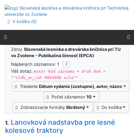
Prejsť na obsah
Prejsť na menu
Prehlásenie o webovej prístupnosti
V košíku (
0
)
Výsledky vyhľadávania
Zdroj:
Slovenská lesnícka a drevárska knižnica pri TU
vo Zvolene - Publikačná činnosť (EPCA)
Nájdených záznamov: 1
Váš dotaz:
Autor-kód záznamu + druh.dok =
"^sldk_un_cat 0093998 xcla^"
Triedenie
Dátum vydania (zostupne), autor, názov
Počet záznamov
10
Zobrazovacie formáty
Skrátený
Do košíka
Lanovková nadstavba pre lesné
1.
kolesové traktory