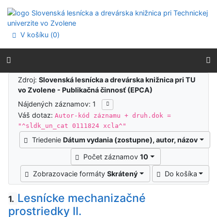
Prejsť na obsah
Prejsť na menu
Prehlásenie o webovej prístupnosti
V košíku (
0
)
Výsledky vyhľadávania
Zdroj:
Slovenská lesnícka a drevárska knižnica pri TU
vo Zvolene - Publikačná činnosť (EPCA)
Nájdených záznamov: 1
Váš dotaz:
Autor-kód záznamu + druh.dok =
"^sldk_un_cat 0111824 xcla^"
Triedenie
Dátum vydania (zostupne), autor, názov
Počet záznamov
10
Zobrazovacie formáty
Skrátený
Do košíka
Lesnícke mechanizačné
1.
prostriedky II.