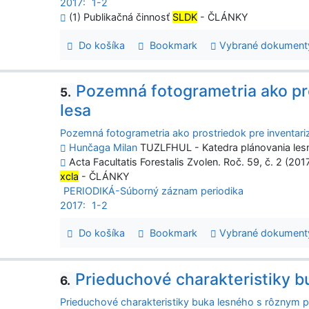
2017:
1-2
(1) Publikačná činnosť
SLDK
- ČLÁNKY
Do košíka
Bookmark
Vybrané dokument
Pozemná fotogrametria ako pro
5.
lesa
Pozemná fotogrametria ako prostriedok pre inventariz
Hunčaga Milan
TUZLFHUL - Katedra plánovania lesn
Acta Facultatis Forestalis Zvolen. Roč. 59, č. 2 (201
xcla
- ČLÁNKY
PERIODIKÁ-Súborný záznam periodika
2017:
1-2
Do košíka
Bookmark
Vybrané dokument
Prieduchové charakteristiky 
6.
Prieduchové charakteristiky buka lesného s rôznym