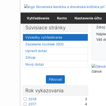
Prejsť na obsah
Prejsť na menu
Prehlásenie o webovej prístupnosti
Vyhľadávanie
Konto
Nastavenie účtu
Výsledky vyhľadávania
Súvisiace stránky
Zdroj
Nájd
Výsledky vyhľadávania
Váš d
Zasielanie noviniek (SDI).
Upraviť dotaz
Zdroje
Nový dotaz
článok
Filtrovať
Rok vykazovania
2018
3
2017
4