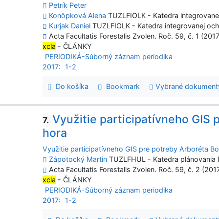
Petrík Peter
Konôpková Alena
TUZLFIOLK - Katedra integrovanej 
Kurjak Daniel
TUZLFIOLK - Katedra integrovanej ochr
Acta Facultatis Forestalis Zvolen. Roč. 59, č. 1 (201
xcla
- ČLÁNKY
PERIODIKÁ-Súborný záznam periodika
2017:
1-2
Do košíka
Bookmark
Vybrané dokument
Využitie participatívneho GIS 
7.
hora
Využitie participatívneho GIS pre potreby Arboréta B
Zápotocký Martin
TUZLFHUL - Katedra plánovania l
Acta Facultatis Forestalis Zvolen. Roč. 59, č. 2 (201
xcla
- ČLÁNKY
PERIODIKÁ-Súborný záznam periodika
2017:
1-2