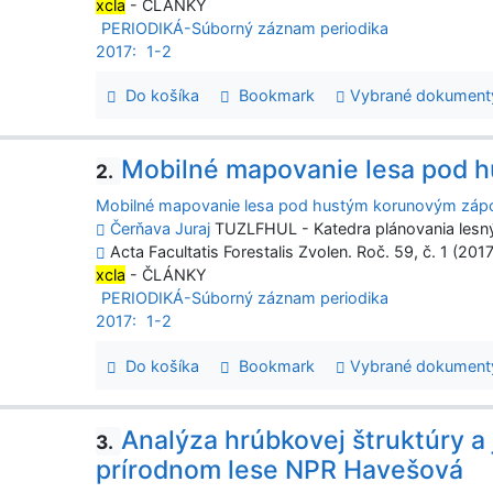
xcla
- ČLÁNKY
PERIODIKÁ-Súborný záznam periodika
2017:
1-2
Do košíka
Bookmark
Vybrané dokument
Mobilné mapovanie lesa pod 
2.
Mobilné mapovanie lesa pod hustým korunovým záp
Čerňava Juraj
TUZLFHUL - Katedra plánovania lesný
Acta Facultatis Forestalis Zvolen. Roč. 59, č. 1 (201
xcla
- ČLÁNKY
PERIODIKÁ-Súborný záznam periodika
2017:
1-2
Do košíka
Bookmark
Vybrané dokument
Analýza hrúbkovej štruktúry a
3.
prírodnom lese NPR Havešová