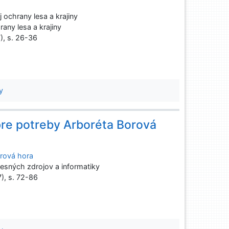
ochrany lesa a krajiny
any lesa a krajiny
7), s. 26-36
y
pre potreby Arboréta Borová
orová hora
esných zdrojov a informatiky
7), s. 72-86