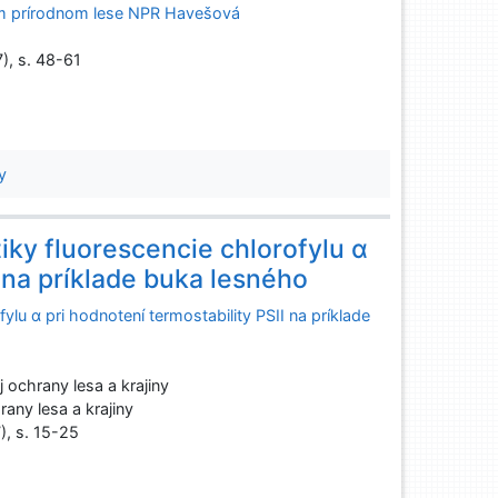
vom prírodnom lese NPR Havešová
7), s. 48-61
y
tiky fluorescencie chlorofylu α
I na príklade buka lesného
fylu α pri hodnotení termostability PSII na príklade
ochrany lesa a krajiny
any lesa a krajiny
), s. 15-25