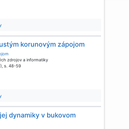
y
hustým korunovým zápojom
ojom
ch zdrojov a informatiky
7), s. 48-59
y
 jej dynamiky v bukovom