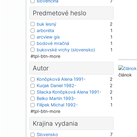
slovenčina
7
Predmetové heslo
buk lesný
2
arboréta
1
arcview gis
1
bodové mračná
1
bukovské vrchy (slovensko)
1
#tpl-btn-more
Autor
článok
Konôpková Alena 1991-
2
Kurjak Daniel 1982-
2
Sliacka Konôpková Alena 1991-
2
Belko Martin 1993-
1
Filípek Michal 1992-
1
#tpl-btn-more
Krajina vydania
Slovensko
7