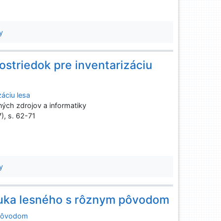
y
striedok pre inventarizáciu
áciu lesa
ých zdrojov a informatiky
7), s. 62-71
y
buka lesného s rôznym pôvodom
 pôvodom