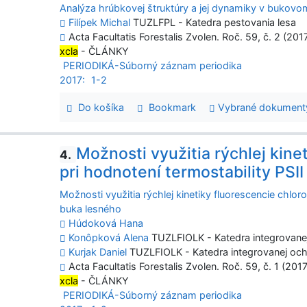
Analýza hrúbkovej štruktúry a jej dynamiky v buko
Filípek Michal
TUZLFPL - Katedra pestovania lesa
Acta Facultatis Forestalis Zvolen. Roč. 59, č. 2 (201
xcla
- ČLÁNKY
PERIODIKÁ-Súborný záznam periodika
2017:
1-2
Do košíka
Bookmark
Vybrané dokument
Možnosti využitia rýchlej kine
4.
pri hodnotení termostability PSI
Možnosti využitia rýchlej kinetiky fluorescencie chloro
buka lesného
Húdoková Hana
Konôpková Alena
TUZLFIOLK - Katedra integrovanej 
Kurjak Daniel
TUZLFIOLK - Katedra integrovanej ochr
Acta Facultatis Forestalis Zvolen. Roč. 59, č. 1 (2017
xcla
- ČLÁNKY
PERIODIKÁ-Súborný záznam periodika