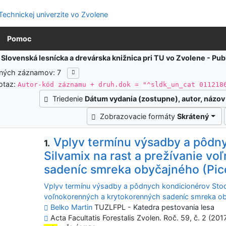
Pomoc
:
Slovenská lesnícka a drevárska knižnica pri TU vo Zvolene - Pu
ených záznamov: 7
otaz:
Autor-kód záznamu + druh.dok = "^sldk_un_cat 011218
Triedenie
Dátum vydania (zostupne), autor, názov
Zobrazovacie formáty
Skrátený
Vplyv termínu výsadby a pôdn
1.
Silvamix na rast a prežívanie v
sadeníc smreka obyčajného (Picea
Vplyv termínu výsadby a pôdnych kondicionérov Stock
voľnokorenných a krytokorenných sadeníc smreka obyč
Belko Martin
TUZLFPL - Katedra pestovania lesa
Acta Facultatis Forestalis Zvolen. Roč. 59, č. 2 (201