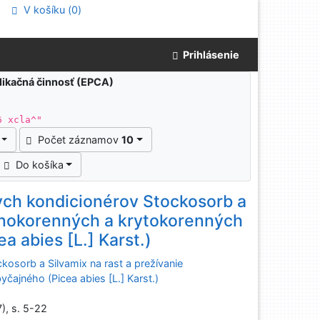
V košíku (
0
)
Prihlásenie
blikačná činnosť (EPCA)
6 xcla^"
Počet záznamov
10
Do košíka
ych kondicionérov Stockosorb a
oľnokorenných a krytokorenných
 abies [L.] Karst.)
osorb a Silvamix na rast a prežívanie
ajného (Picea abies [L.] Karst.)
7), s. 5-22