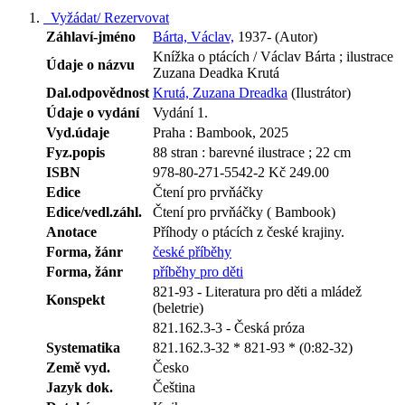
Vyžádat/ Rezervovat
Záhlaví-jméno
Bárta, Václav,
1937- (Autor)
Knížka o ptácích / Václav Bárta ; ilustrace
Údaje o názvu
Zuzana Deadka Krutá
Dal.odpovědnost
Krutá, Zuzana Dreadka
(Ilustrátor)
Údaje o vydání
Vydání 1.
Vyd.údaje
Praha : Bambook, 2025
Fyz.popis
88 stran : barevné ilustrace ; 22 cm
ISBN
978-80-271-5542-2 Kč 249.00
Edice
Čtení pro prvňáčky
Edice/vedl.záhl.
Čtení pro prvňáčky ( Bambook)
Anotace
Příhody o ptácích z české krajiny.
Forma, žánr
české příběhy
Forma, žánr
příběhy pro děti
821-93 - Literatura pro děti a mládež
Konspekt
(beletrie)
821.162.3-3 - Česká próza
Systematika
821.162.3-32 * 821-93 * (0:82-32)
Země vyd.
Česko
Jazyk dok.
Čeština