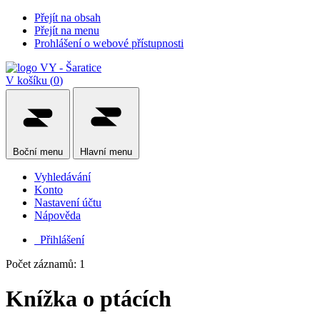
Přejít na obsah
Přejít na menu
Prohlášení o webové přístupnosti
V košíku (
0
)
Boční
menu
Hlavní
menu
Vyhledávání
Konto
Nastavení účtu
Nápověda
Přihlášení
Počet záznamů: 1
Knížka o ptácích