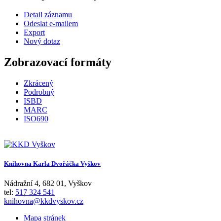
Detail záznamu
Odeslat e-mailem
Export
Nový dotaz
Zobrazovací formáty
Zkrácený
Podrobný
ISBD
MARC
ISO690
Knihovna Karla Dvořáčka Vyškov
Nádražní 4
,
682 01
,
Vyškov
tel:
517 324 541
knihovna@kkdvyskov.cz
Mapa stránek