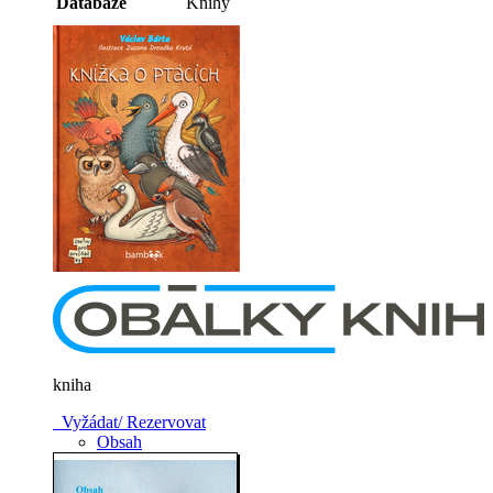
Databáze
Knihy
kniha
Vyžádat/ Rezervovat
Obsah